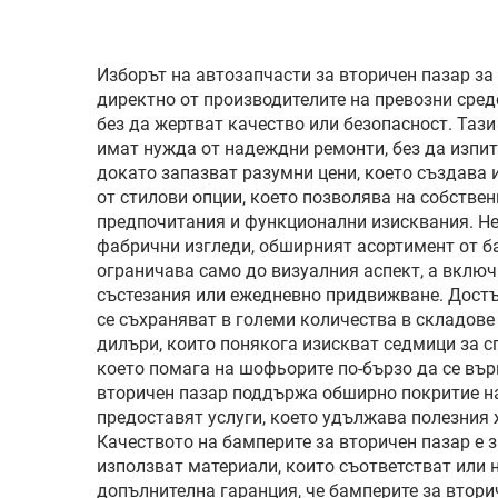
автомобилно
осветление
Изборът на автозапчасти за вторичен пазар з
директно от производителите на превозни сред
без да жертват качество или безопасност. Таз
имат нужда от надеждни ремонти, без да изпи
докато запазват разумни цени, което създава 
от стилови опции, което позволява на собстве
предпочитания и функционални изисквания. Не
фабрични изгледи, обширният асортимент от ба
ограничава само до визуалния аспект, а включв
състезания или ежедневно придвижване. Достъ
се съхраняват в големи количества в складове
дилъри, които понякога изискват седмици за с
което помага на шофьорите по-бързо да се вър
вторичен пазар поддържа обширно покритие на 
предоставят услуги, което удължава полезния 
Качеството на бамперите за вторичен пазар е 
използват материали, които съответстват или
допълнителна гаранция, че бамперите за втор