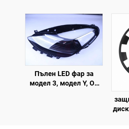
Пълен LED фар за
модел 3, модел Y, OE
1514952-00-D,
защ
1514952-00-E,
диск
1514952-10-E, подмяна
инч
на фарове за
2