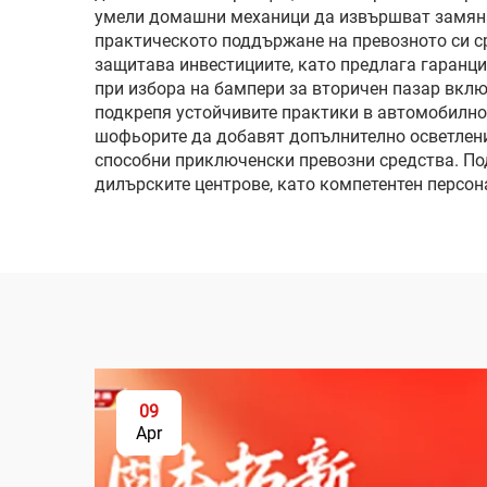
умели домашни механици да извършват замяна 
практическото поддържане на превозното си с
защитава инвестициите, като предлага гаранци
при избора на бампери за вторичен пазар вклю
подкрепя устойчивите практики в автомобилн
шофьорите да добавят допълнително осветлени
способни приключенски превозни средства. Под
дилърските центрове, като компетентен персон
09
Apr