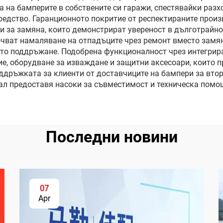
на бамперите в собствените си гаражи, спестявайки разхо
редство. Гаранционното покритие от респектираните произ
и за замяна, които демонстрират увереност в дълготрайно
чват намаляване на отпадъците чрез ремонт вместо замян
ото поддръжане. Подобрена функционалност чрез интегрир
е, оборудване за изваждане и защитни аксесоари, които 
дръжката за клиенти от доставчиците на бампери за втор
ал предоставя насоки за съвместимост и техническа помощ
Последни новини
07
Apr