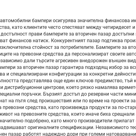
глас с едно натис
защита от ослеп
и ултравиолет
а автомобилни бампери осигурява значителна финансова ик
ства, като клиентите често спестяват между четиридесет и
лъчи
и достъпност прави бамперите за вторичен пазар достъпни
тват финансов натиск. Конкурентният пазар подтиква прои
изключителна стойност за потребителите. Бамперите за вт
ниците на превозни средства да персонализират своите ав
зависимо дали търсите агресивен внедорожен външен вид
мпери за вторичен пазар гарантира подходящ избор за вся
а и специализирани конфигурации за конкретни дейности ка
пността представлява още един ключов предимство, тъй к
 и дистрибуционни центрове, което рязко намалява времето
пециални поръчки. Бързият достъп до резервни части мини
нат на пътя след произшествия или по време на проекти з
превозни средства, като произвежда продукти за по-стари
живот на превозните средства, които иначе биха срещнали
значително подобрено, като много производители прилагат 
 надвишават оригиналните спецификации. Независимото те
ичен пазар работят надеждно дори при големи натоварван