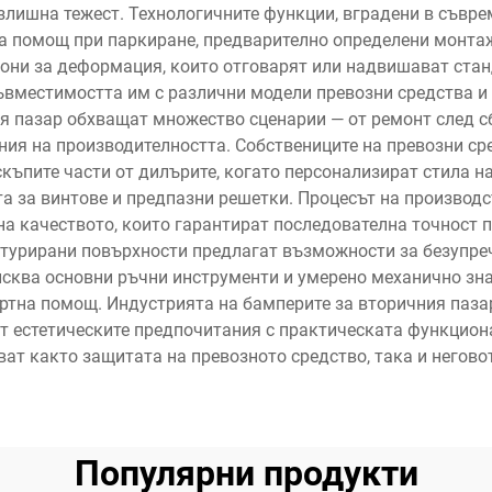
злишна тежест. Технологичните функции, вградени в съвре
 за помощ при паркиране, предварително определени монта
они за деформация, които отговарят или надвишават стан
съвместимостта им с различни модели превозни средства и
я пазар обхващат множество сценарии — от ремонт след с
ия на производителността. Собствениците на превозни ср
къпите части от дилърите, когато персонализират стила н
 за винтове и предпазни решетки. Процесът на производс
на качеството, които гарантират последователна точност
кстурирани повърхности предлагат възможности за безупреч
сква основни ръчни инструменти и умерено механично зн
ертна помощ. Индустрията на бамперите за вторичния паза
т естетическите предпочитания с практическата функцион
ват както защитата на превозното средство, така и негово
Популярни продукти