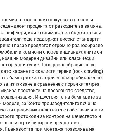
кане,
Model 3 Refreshed,
яване
оригинално
ови
ономия в сравнение с покупката на части
 седемдесет процента от разходите за замяна,
оборудване (OE)
 за шофьори, които внимават за бюджета си и
1582571-SC-C
зводителите да поддържат високи стандарти,
оричен пазар предлагат огромно разнообразие
томобили и камиони според индивидуалните си
, изящни модерни дизайни или класически
ко предпочтение. Това разнообразие не се
то каране по скалисти терени (rock crawling),
ато бамперите за вторичен пазар обикновено
 за изчакване в сравнение с поръчките чрез
мизира простоите на превозното средство,
а модернизация. Индустрията на бамперите за
 модели, за които производителите вече не
 скъпи предизвикателства със собствени части.
строги протоколи за контрол на качеството и
стване и сертифициране предоставят
ия. Гъвкавостта при монтажа позволява на