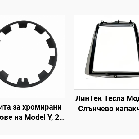
ЛинТек Тесла Мо
ита за хромирани
Слънчево капакч
ове на Model Y, 20
покрива (2019–
а, модели 2019–
г.), управление 
024 г., LinTech