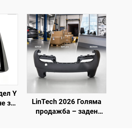
дел Y
LinTech 2026 Голяма
е за
продажба – заден
2024
бампер от
чрез
производителя за Tesla