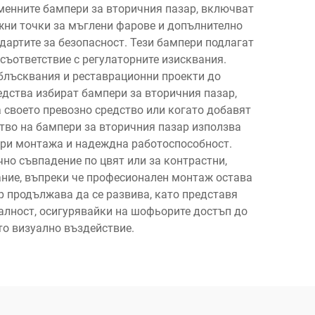
менните бампери за вторичния пазар, включват
жни точки за мъглени фарове и допълнително
дартите за безопасност. Тези бампери подлагат
 съответствие с регулаторните изисквания.
блъсквания и реставрационни проекти до
едства избират бампери за вторичния пазар,
а своето превозно средство или когато добавят
тво на бампери за вторичния пазар използва
 при монтажа и надеждна работоспособност.
но съвпадение по цвят или за контрастни,
ание, въпреки че професионален монтаж остава
р продължава да се развива, като представя
алност, осигурявайки на шофьорите достъп до
то визуално въздействие.