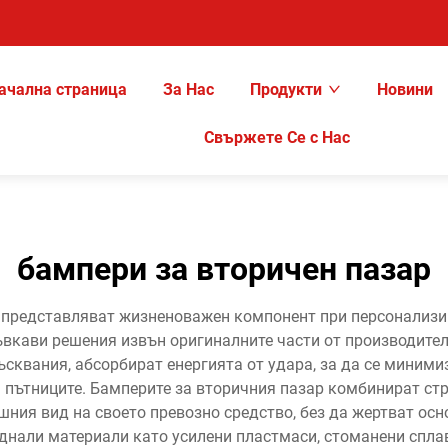
ачална страница
За Нас
Продукти
Новини
Свържете Се с Нас
бампери за вторичен пазар
представляват жизненоважен компонент при персонализир
ъвкави решения извън оригиналните части от производител
ъсквания, абсорбират енергията от удара, за да се миним
а пътниците. Бамперите за вторичния пазар комбинират стр
ния вид на своето превозно средство, без да жертват осн
днали материали като усилени пластмаси, стоманени сплав