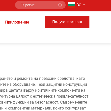
BG
Получете оферта
Приложение
ането и ремонта на превозни средства, като
ите на оборудване. Тези защитни конструкции
изира щетата върху критичните компоненти на
уктурна цялост с естетическа привлекателност,
овните функции за безопасност. Съвременните
и и композитни материали, които осигуряват