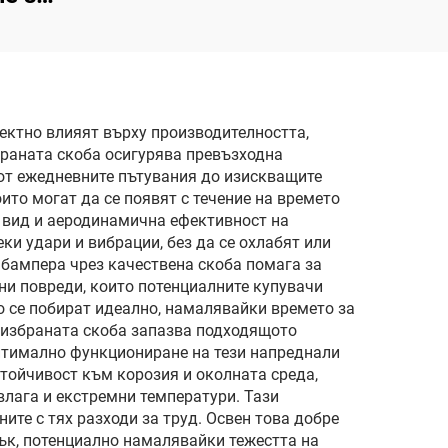
Model 3 Refreshed,
ение
оригинално
но
оборудване (OE)
та от
1582571-SC-C
и
ектно влияят върху производителността,
раната скоба осигурява превъзходна
лъчи
 от ежедневните пътувания до изискващите
то могат да се появят с течение на времето
н вид и аеродинамична ефективност на
и удари и вибрации, без да се охлабят или
 бампера чрез качествена скоба помага за
ни повреди, които потенциалните купувачи
о се побират идеално, намалявайки времето за
 избраната скоба запазва подходящото
оптимално функциониране на тези напреднали
стойчивост към корозия и околната среда,
 влага и екстремни температури. Тази
ите с тях разходи за труд. Освен това добре
ък, потенциално намалявайки тежестта на