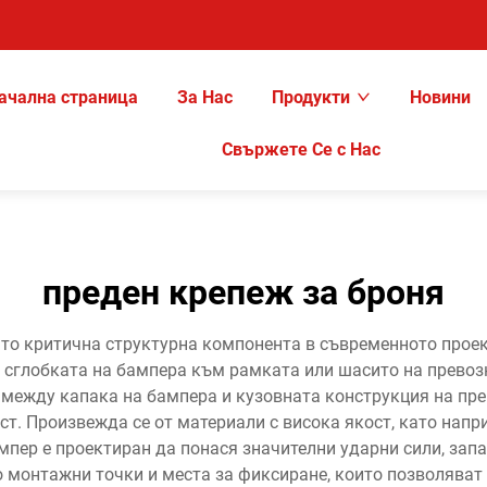
ачална страница
За Нас
Продукти
Новини
Свържете Се с Нас
преден крепеж за броня
то критична структурна компонента в съвременното проек
 сглобката на бампера към рамката или шасито на превоз
между капака на бампера и кузовната конструкция на пре
ст. Произвежда се от материали с висока якост, като нап
мпер е проектиран да понася значителни ударни сили, запа
монтажни точки и места за фиксиране, които позволяват 