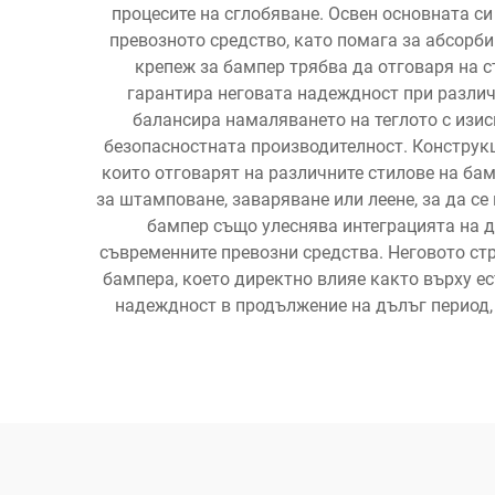
процесите на сглобяване. Освен основната с
превозното средство, като помага за абсорб
крепеж за бампер трябва да отговаря на с
гарантира неговата надеждност при различ
балансира намаляването на теглото с изи
безопасностната производителност. Конструк
които отговарят на различните стилове на ба
за штамповане, заваряване или леене, за да с
бампер също улеснява интеграцията на до
съвременните превозни средства. Неговото ст
бампера, което директно влияе както върху е
надеждност в продължение на дълъг период,