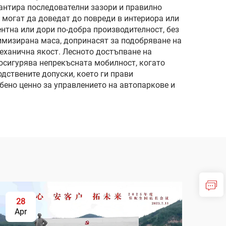
антира последователни зазори и правилно
 могат да доведат до повреди в интериора или
нтна или дори по-добра производителност, без
тимизирана маса, допринасят за подобряване на
еханична якост. Лесното достъпване на
 осигурява непрекъсната мобилност, когато
дствените допуски, което ги прави
бено ценно за управлението на автопаркове и
28
Apr