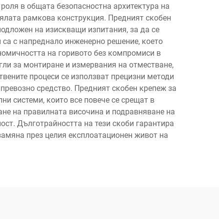
 роля в общата безопасностна архитектура на
цялата рамкова конструкция. Предният скобен
подложен на изискващи изпитания, за да се
 са с напреднало инженерно решение, което
номичността на горивото без компромиси в
ли за монтиране и измервания на отместване,
твените процеси се използват прецизни методи
 превозно средство. Предният скобен крепеж за
ни системи, които все повече се срещат в
ане на правилната височина и подравняване на
ост. Дълготрайността на тези скоби гарантира
замяна през целия експлоатационен живот на