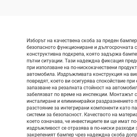
дългите светлини 850
спи
м, експлоатационен
живот 50000 часа, за
пе
подмяна на фарове за
Изборът на качествена скоба за преден бампе
модел 3/Y и
безопасното функциониране и дългосрочната с
трансграничен износ
конструктивна подкрепа, която задържа бампе
пътни ситуации. Тази надеждна фиксация предо
при използване на по-нискокачествени продук
автомобила. Издръжливата конструкция на висо
повредят, което ви осигурява спокойствие при
запазване на резалната стойност на автомобил
забелязват по време на инспекции. Монтажът с
инсталиране и елиминирайки раздразнението п
разстояние за интегрирани компоненти като п
системи за безопасност. Качеството на матери
което означава, че инвестициите ви ще имат по
издръжливост се отразява в по-ниски разходи з
закрепеният бампер чрез надеждна скоба допр