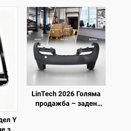
LinTech 2026 Голяма
продажба – заден
бампер от
дел Y
производителя за Tesla
е за