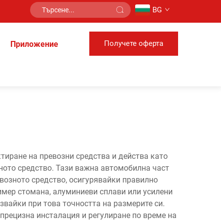
BG
Получете оферта
Приложение
тиране на превозни средства и действа като
ното средство. Тази важна автомобилна част
возното средство, осигурявайки правилно
ример стомана, алуминиеви сплави или усилени
звайки при това точността на размерите си.
прецизна инсталация и регулиране по време на