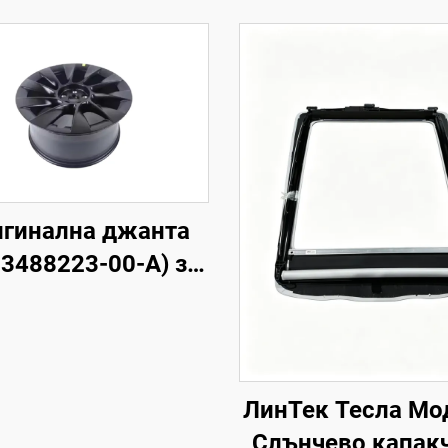
гинална джанта
 3488223-00-A) за
одел Y, кована
уминиева сплав,
ока прецизност,
съвместима с
ЛинТек Тесла Мо
иналните гайки и
Слънчево капакч