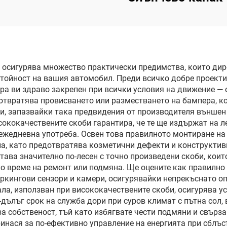
рачна система, за
покрива, управл
подмяна и
чрез глас с ед
рсонализиране
натискане, защи
ослепяване 
р осигурява множество практически предимства, които дир
тойност на вашия автомобил. Преди всичко добре проекти
ултравиолетови 
ра ви здраво закрепен при всички условия на движение —
твратява провисването или разместването на бампера, кои
ти, запазвайки така предвидения от производителя външе
кокачествените скоби гарантира, че те ще издържат на лек
 ежедневна употреба. Освен това правилното монтиране на
а, като предотвратява козметични дефекти и конструктив
тава значително по-лесен с точно произведени скоби, коит
о време на ремонт или подмяна. Ще оцените как правилно
аркингови сензори и камери, осигурявайки непрекъснато 
ала, използван при висококачествените скоби, осигурява у
-дълъг срок на служба дори при суров климат с пътна сол,
а собственост, тъй като избягвате чести подмяни и свързан
инася за по-ефективно управление на енергията при сблъс