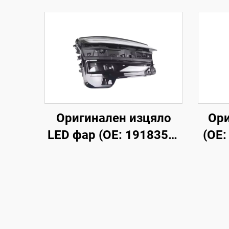
Оригинален изцяло
Ори
LED фар (OE: 1918351-
(OE:
00-D), корпус от
М
високоякостна ABS
ал
пластмаса и UV-
вис
стабилизирана PC
леща, обхват на
ориг