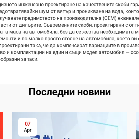
цизното инженерно проектиране на качествените скоби гар
дотвратявайки шум от вятър и проникване на вода, които
лучавате предимството на производителна (OEM) еквивале
 части от дилърите. Съвременните скоби, проектирани с оп
ата маса на автомобила, без да се жертва необходимата м
емонти и по-малко просто стояне на автомобила, което ви
проектирани така, че да компенсират вариациите в произво
во и комплектации на един и същи модел автомобил — осо
образни запаси.
Последни новини
07
Apr