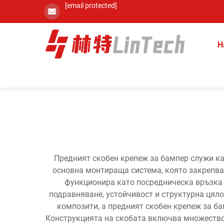
[email protected]
Н
Предният скобен крепеж за бампер служи ка
основна монтираща система, която закрепва
функционира като посредническа връзка 
подравняване, устойчивост и структурна цяло
композити, а предният скобен крепеж за ба
Конструкцията на скобата включва множество 