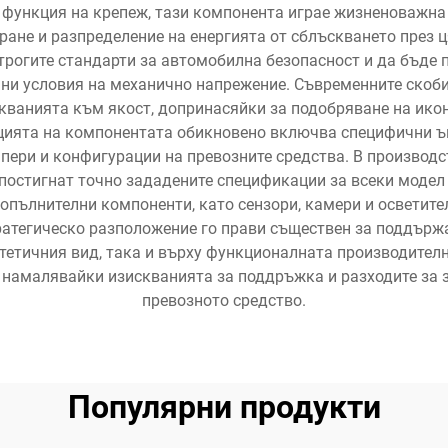
и функция на крепеж, тази компонента играе жизненоважна
иране и разпределение на енергията от сблъскването през 
трогите стандарти за автомобилна безопасност и да бъде 
ни условия на механично напрежение. Съвременните скоби
скванията към якост, допринасяйки за подобряване на ико
цията на компонентата обикновено включва специфични ъг
мпери и конфигурации на превозните средства. В производс
е постигнат точно зададените спецификации за всеки модел
пълнителни компоненти, като сензори, камери и осветител
ратегическо разположение го прави съществен за поддърж
стетичния вид, така и върху функционалната производителн
 намалявайки изискванията за поддръжка и разходите за 
превозното средство.
Популярни продукти