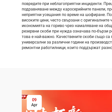
повредите при неблагоприятни инциденти. Пре
подравняване между каросерийните панели, пре
неприятни усещания по време на шофиране. По
високите цени, често свързани с оригиналните
икономията на гориво чрез намаляване на общ
резервни скоби при нужда означава по-бързи р
това е най-важно. Качествените скоби също са 
универсални за различни години на производст
ремонтни работилници, които поддържат разно
09
Apr