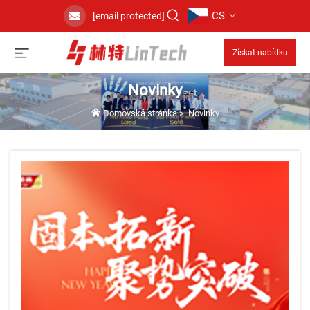
CS
[email protected]
Získat nabídku
Novinky
Domovská stránka
>
Novinky