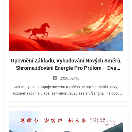
Upevnění Základů, Vybudování Nových Směrů,
Shromažďování Energie Pro Průlom – Dva
Velké Akce Jiapeiho V Roce 2026 Úspěšně
2026/02/16
Ukončeny
Jak starý rok ustupuje novému a začíná se nová kapitola slávy,
rozšířená rodina Jiapei se v únoru 2026 sešla v Šanghaji na dvou
významných ročních akcích: oslavě Nového roku 2026 a Národní
konferenci manažerů obchodů za rok 2025...