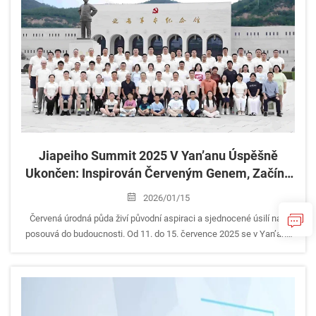
Jiapeiho Summit 2025 V Yan’anu Úspěšně
Ukončen: Inspirován Červeným Genem, Začíná
Nová Cesta „Výchovy Ambicí, Získání Důvěry
2026/01/15
Zákazníků A Tvorby Budoucnosti“
Červená úrodná půda živí původní aspiraci a sjednocené úsilí nás
posouvá do budoucnosti. Od 11. do 15. července 2025 se v Yan’anu
– svatém revolučním místě – slavnostně uskutečnila celostátní
konference manažerů obchodů Jiapeiho a valná hromada
akcionářů...