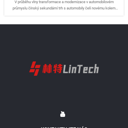
V průběhu vlny transformace a modernizace v automobilovém
průmyslu čínský sekundární trh s automobily čelí novému kolem
příležitostí k rozvoji i transformačních výzev. Integrace vysoce
kvalitních zdrojů a strategi...