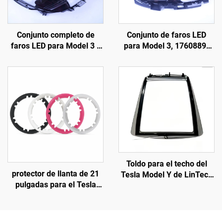
Conjunto completo de
Conjunto de faros LED
faros LED para Model 3 y
para Model 3, 1760889-
Model Y, original de
00-F, LinTech
fábrica (OE: 1514952-00-
D, 1514952-00-E,
1514952-10-E),
iluminación automotriz,
reemplazo de faros
Toldo para el techo del
protector de llanta de 21
Tesla Model Y de LinTech
pulgadas para el Tesla
(modelos 2019-2024),
Model Y (modelos 2019-
control por voz con un solo
2024) de LinTech
clic, protección UV
antideslumbramiento