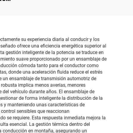
or voz
c,
V
ento
tamente su experiencia diaria al conducir y los
señado ofrece una eficiencia energética superior al
 gestión inteligente de la potencia se traduce en
cionamiento suave proporcionado por un ensamblaje de
onducción cómoda tanto para el conductor como
tas, donde una aceleración fluida reduce el estrés
de un ensamblaje de transmisión automotriz de
ón robusta implica menos averías, menores
e del vehículo durante años. El ensamblaje de
stionar de forma inteligente la distribución de la
os y manteniendo unas características de
control sensibles que reaccionan
do se requiere. Esta respuesta inmediata mejora la
ta esencial. La gestión térmica dentro del
 la conducción en montaña, asegurando un