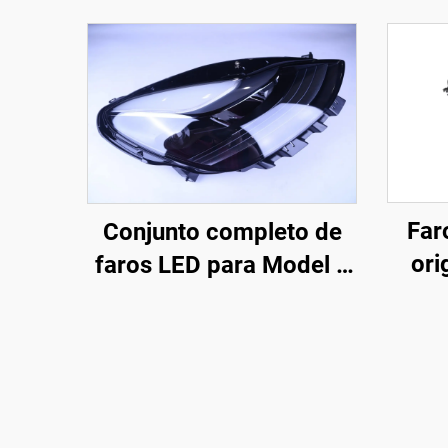
Far
Conjunto completo de
ori
faros LED para Model 3
(OE
y Model Y, original de
carc
fábrica (OE: 1514952-
res
00-D, 1514952-00-E,
1514952-10-E),
estab
iluminación automotriz,