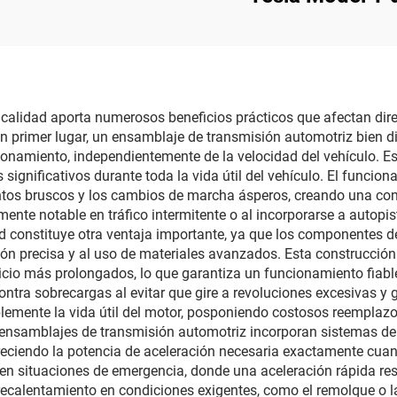
os UV, alcance del
LinTech, control p
 largo de 850 m y
con un solo cli
a útil de 50 000 h,
protección U
reemplazo de faros
antideslumbrami
calidad aporta numerosos beneficios prácticos que afectan direc
en Model 3/Y y
En primer lugar, un ensamblaje de transmisión automotriz bien di
exportación
namiento, independientemente de la velocidad del vehículo. Esta
s significativos durante toda la vida útil del vehículo. El fun
transfronteriza
entos bruscos y los cambios de marcha ásperos, creando una c
mente notable en tráfico intermitente o al incorporarse a autopis
ad constituye otra ventaja importante, ya que los componentes 
ción precisa y al uso de materiales avanzados. Esta construcci
icio más prolongados, lo que garantiza un funcionamiento fiabl
tra sobrecargas al evitar que gire a revoluciones excesivas y ge
blemente la vida útil del motor, posponiendo costosos reemplaz
ensamblajes de transmisión automotriz incorporan sistemas de 
reciendo la potencia de aceleración necesaria exactamente cuan
n situaciones de emergencia, donde una aceleración rápida resul
brecalentamiento en condiciones exigentes, como el remolque o