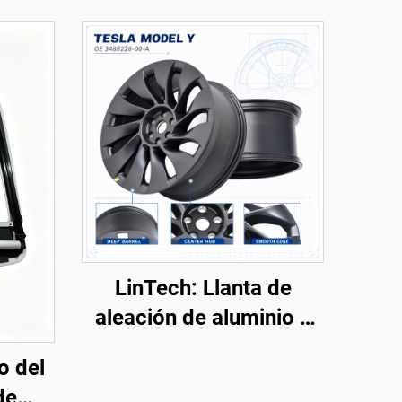
LinTech: Llanta de
aleación de aluminio y
acero para Model Y
o del
3488226-00-A
de