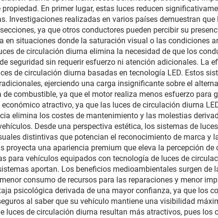
 propiedad. En primer lugar, estas luces reducen significativamen
uctiva, para talleres
nas. Investigaciones realizadas en varios países demuestran que
de reparación y
rsecciones, ya que otros conductores pueden percibir su presenc
a en situaciones donde la saturación visual o las condiciones amb
nimiento de flotas
uces de circulación diurna elimina la necesidad de que los con
e seguridad sin requerir esfuerzo ni atención adicionales. La ef
luces de circulación diurna basadas en tecnología LED. Estos
radicionales, ejerciendo una carga insignificante sobre el alter
a de combustible, ya que el motor realiza menos esfuerzo para ge
 económico atractivo, ya que las luces de circulación diurna LED 
encia elimina los costes de mantenimiento y las molestias deriva
 vehículos. Desde una perspectiva estética, los sistemas de luce
uales distintivas que potencian el reconocimiento de marca y la
nas proyecta una apariencia premium que eleva la percepción de
s para vehículos equipados con tecnología de luces de circulac
istemas aportan. Los beneficios medioambientales surgen de la
, menor consumo de recursos para las reparaciones y menor imp
ntaja psicológica derivada de una mayor confianza, ya que los 
eguros al saber que su vehículo mantiene una visibilidad máxima
de luces de circulación diurna resultan más atractivos, pues lo