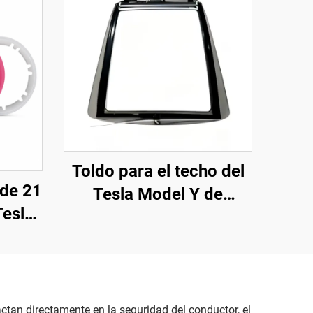
Toldo para el techo del
 de 21
Tesla Model Y de
Tesla
LinTech (modelos 2019-
2019-
2024), control por voz
ch
con un solo clic,
protección UV
antideslumbramiento
tan directamente en la seguridad del conductor, el