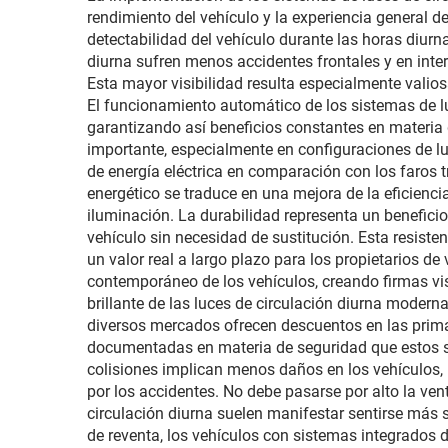
rendimiento del vehículo y la experiencia general de
vida útil de 50 000 h,
destr
detectabilidad del vehículo durante las horas diur
para reemplazo de faros
diurna sufren menos accidentes frontales y en inte
Esta mayor visibilidad resulta especialmente valios
en Model 3/Y y
mante
El funcionamiento automático de los sistemas de l
exportación
garantizando así beneficios constantes en materia d
importante, especialmente en configuraciones de 
transfronteriza
de energía eléctrica en comparación con los faros t
energético se traduce en una mejora de la eficienci
iluminación. La durabilidad representa un beneficio
vehículo sin necesidad de sustitución. Esta resist
un valor real a largo plazo para los propietarios de
contemporáneo de los vehículos, creando firmas vis
brillante de las luces de circulación diurna moder
diversos mercados ofrecen descuentos en las prima
documentadas en materia de seguridad que estos s
colisiones implican menos daños en los vehículos
por los accidentes. No debe pasarse por alto la ve
circulación diurna suelen manifestar sentirse más s
de reventa, los vehículos con sistemas integrados 