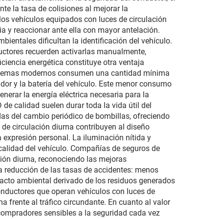
te la tasa de colisiones al mejorar la
 los vehículos equipados con luces de circulación
ia y reaccionar ante ella con mayor antelación.
ientales dificultan la identificación del vehículo.
ductores recuerden activarlas manualmente,
iciencia energética constituye otra ventaja
 sistemas modernos consumen una cantidad mínima
nador y la batería del vehículo. Este menor consumo
nerar la energía eléctrica necesaria para la
de calidad suelen durar toda la vida útil del
das del cambio periódico de bombillas, ofreciendo
s de circulación diurna contribuyen al diseño
 expresión personal. La iluminación nítida y
 calidad del vehículo. Compañías de seguros de
ión diurna, reconociendo las mejoras
 reducción de las tasas de accidentes: menos
acto ambiental derivado de los residuos generados
conductores que operan vehículos con luces de
 frente al tráfico circundante. En cuanto al valor
s compradores sensibles a la seguridad cada vez