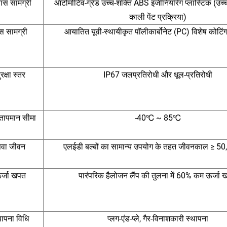
स सामग्री
ऑटोमोटिव-ग्रेड उच्च-शक्ति ABS इंजीनियरिंग प्लास्टिक (उच
काली पेंट प्रक्रिया)
ंस सामग्री
आयातित यूवी-स्थायीकृत पॉलीकार्बोनेट (PC) विशेष कोटिं
रक्षा स्तर
IP67 जलप्रतिरोधी और धूल-प्रतिरोधी
 तापमान सीमा
-40℃ ~ 85℃
ेवा जीवन
एलईडी बल्बों का सामान्य उपयोग के तहत जीवनकाल ≥ 50,
र्जा खपत
पारंपरिक हैलोजन लैंप की तुलना में 60% कम ऊर्जा
थापना विधि
प्लग-एंड-प्ले, गैर-विनाशकारी स्थापना