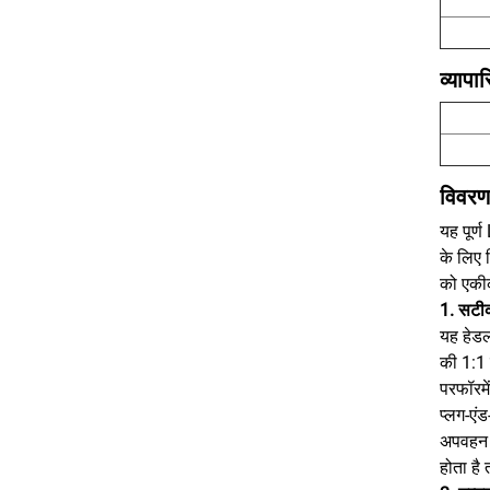
व्यापार
विवरण
यह पूर्
के लिए 
को एकीक
1. सटीक
यह हेडल
की 1:1
परफॉरमे
प्लग-एं
अपवहन च
होता है