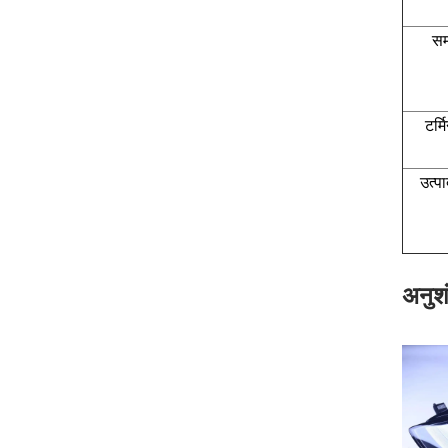
सम
टर्म
उत्प
अनुश