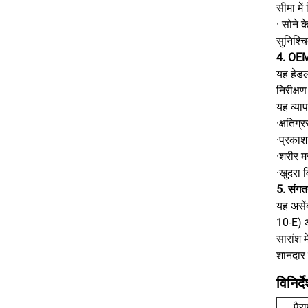
सीमा मे
· सोने क
सुनिश्च
4. OEM-
यह हेडल
निरीक्ष
यह व्या
·क्षतिग्
·प्रकाश
·शरीर मर
·खुदरा 
5. संगत
यह असे
10-E) औ
सारांश 
शानदार 
विनिर्द
पैर