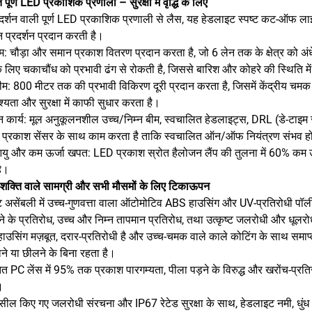
 पूर्ण LED प्रकाशिक प्रणाली – सुरक्षा में वृद्धि के लिए
रदर्शन वाली पूर्ण LED प्रकाशिक प्रणाली से लैस, यह हेडलाइट स्पष्ट कट-ऑफ लाइ
 प्रदर्शन प्रदान करती है।
म: चौड़ा और समान प्रकाश वितरण प्रदान करता है, जो 6 लेन तक के क्षेत्र को अ
े लिए चकाचौंध को प्रभावी ढंग से रोकती है, जिससे बारिश और कोहरे की स्थिति में स
बीम: 800 मीटर तक की प्रभावी विकिरण दूरी प्रदान करता है, जिसमें केंद्रीय चमक 
श्यता और सुरक्षा में काफी सुधार करता है।
िमान कार्य: मूल अनुकूलनशील उच्च/निम्न बीम, स्वचालित हेडलाइट्स, DRL (डे-टा
 प्रकाश सेंसर के साथ काम करता है ताकि स्वचालित ऑन/ऑफ नियंत्रण संभव हो सक
आयु और कम ऊर्जा खपत: LED प्रकाश स्रोत हैलोजन लैंप की तुलना में 60% कम 
ै।
-शक्ति वाले सामग्री और सभी मौसमों के लिए टिकाऊपन
 असेंबली में उच्च-गुणवत्ता वाला ऑटोमोटिव ABS हाउसिंग और UV-प्रतिरोधी पॉलीक
ने के प्रतिरोध, उच्च और निम्न तापमान प्रतिरोध, तथा उत्कृष्ट जलरोधी और धूलरो
ाउसिंग मज़बूत, दरार-प्रतिरोधी है और उच्च-चमक वाले काले कोटिंग के साथ समाप
ने या छीलने के बिना रहता है।
त PC लेंस में 95% तक प्रकाश पारगम्यता, पीला पड़ने के विरुद्ध और खरोंच-प्रतिर
।
तः सील किए गए जलरोधी संरचना और IP67 रेटेड सुरक्षा के साथ, हेडलाइट नमी, धु