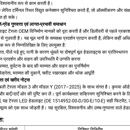
ं विश्वसनीय रूप से काम करती है।
े लेपित टर्मिनल स्थिर विद्युत कनेक्शन सुनिश्चित करते हैं, जो ऑक्सीकरण और संक्
ित हो सके।
ग्रेड गुणवत्ता एवं लागत-प्रभावी समाधान
ाइट टेस्ला OEM विनिर्माण मानकों को पूरा करती है और डिलीवरी से पहले प्रकाश
ण से गुज़रती है। यह मूल भागों के समकक्ष प्रदर्शन प्रदान करती है, लेकिन कहीं अध
पक रूप से निम्नलिखित के लिए उपयुक्त है:
रस्त, पीले पड़े हुए, पानी के कारण धुंधले या दोषपूर्ण मूल हेडलाइट्स का प्रतिस्थापन
न प्रदर्शन और वाहन की उपस्थिति में उन्नति करना
म्मत, दुर्घटना के बाद की मरम्मत और वाहन का पुनर्निर्माण
विक्रेता, मरम्मत की दुकानें, फ्लीट रखरखाव और थोक आपूर्ति
ता एवं खरीद नोट्स
ंबली टेस्ला मॉडल 3 और मॉडल Y (2017–2025) के साथ संगत है। कृपया ऑर्ड
र बाएँ/दाएँ ओर की पुष्टि कर लें। पूर्ण कार्यक्षमता सक्रियण सुनिश्चित करने के
में, यह टेस्ला LED हेडलाइट (OE 1514952-00-D/00-E/10-E) सही फिटमेंट, उ
मूल्य को एक साथ जोड़ती है। यह सुरक्षित, विश्वसनीय और उच्च-गुणवत्ता वाले हेडल
ेश:
ामीटर श्रेणी
विशिष्ट विनिर्देश