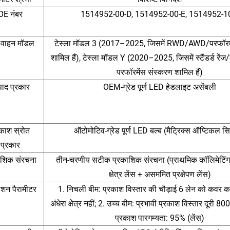
OE नंबर
1514952-00-D, 1514952-00-E, 1514952-1
ू वाहन मॉडल
टेस्ला मॉडल 3 (2017–2025, जिसमें RWD/AWD/परफॉरमे
शामिल हैं), टेस्ला मॉडल Y (2020–2025, जिसमें स्टैंडर्ड रेंज/
परफॉरमेंस संस्करण शामिल हैं)
पाद प्रकार
OEM-ग्रेड पूर्ण LED हेडलाइट असेंबली
रकाश स्रोत
ऑटोमोटिव-ग्रेड पूर्ण LED बल्ब (मैट्रिक्स ऑप्टिकल स
प्रकार
ाशिक संरचना
तीन-चरणीय सटीक प्रकाशिक संरचना (प्राथमिक कॉलिमेटिंग 
क्षेत्र लेंस + असममित प्रक्षेपण लेंस)
ाशन पैरामीटर
1. निचली बीम: प्रकाश विस्तार की चौड़ाई 6 लेन को कवर कर
अंधेरा क्षेत्र नहीं; 2. उच्च बीम: प्रभावी प्रकाश विस्तार दूरी 8
प्रकाश पारगम्यता: 95% (लेंस)