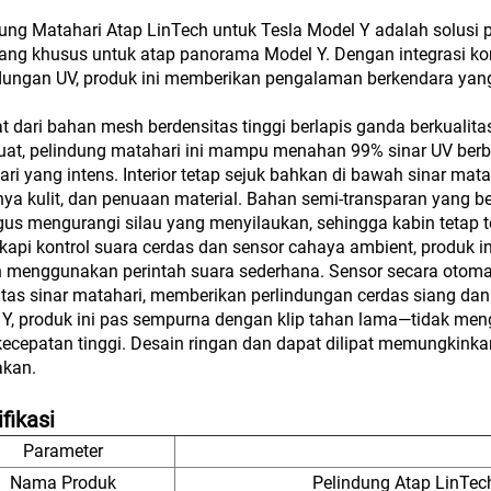
ung Matahari Atap LinTech untuk Tesla Model Y adalah solusi p
ang khusus untuk atap panorama Model Y. Dengan integrasi kontr
dungan UV, produk ini memberikan pengalaman berkendara yang
t dari bahan mesh berdensitas tinggi berlapis ganda berkuali
uat, pelindung matahari ini mampu menahan 99% sinar UV berba
ri yang intens. Interior tetap sejuk bahkan di bawah sinar mat
nya kulit, dan penuaan material. Bahan semi-transparan yang
gus mengurangi silau yang menyilaukan, sehingga kabin tetap
kapi kontrol suara cerdas dan sensor cahaya ambient, produ
h menggunakan perintah suara sederhana. Sensor secara otom
itas sinar matahari, memberikan perlindungan cerdas siang d
Y, produk ini pas sempurna dengan klip tahan lama—tidak men
ecepatan tinggi. Desain ringan dan dapat dilipat memungkink
akan.
fikasi
Parameter
Nama Produk
Pelindung Atap LinTec