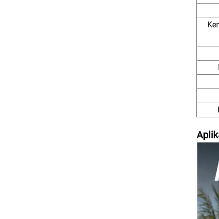
Ke
Aplik