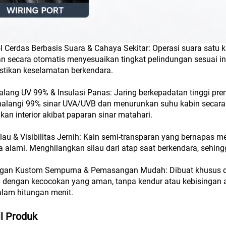
l Cerdas Berbasis Suara & Cahaya Sekitar: Operasi suara satu
 secara otomatis menyesuaikan tingkat pelindungan sesuai int
tikan keselamatan berkendara.
lang UV 99% & Insulasi Panas: Jaring berkepadatan tinggi pr
langi 99% sinar UVA/UVB dan menurunkan suhu kabin secara s
kan interior akibat paparan sinar matahari.
ilau & Visibilitas Jernih: Kain semi-transparan yang bernapa
 alami. Menghilangkan silau dari atap saat berkendara, sehing
gan Kustom Sempurna & Pemasangan Mudah: Dibuat khusus den
n dengan kecocokan yang aman, tanpa kendur atau kebisingan a
alam hitungan menit.
il Produk