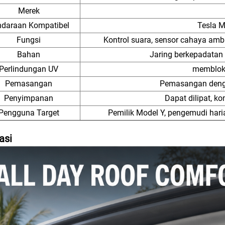
Merek
ndaraan Kompatibel
Tesla M
Fungsi
Kontrol suara, sensor cahaya ambie
Bahan
Jaring berkepadatan 
Perlindungan UV
membloki
Pemasangan
Pemasangan dengan
Penyimpanan
Dapat dilipat, k
Pengguna Target
Pemilik Model Y, pengemudi hari
asi