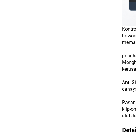
Kontro
bawaan
memas
pengha
Mengha
kerusa
Anti-S
cahaya
Pasan
klip-o
alat d
Deta