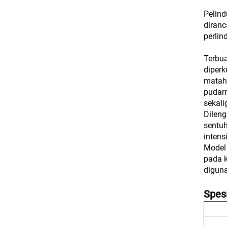
Pelind
diranc
perlin
Terbua
diperk
mataha
pudar
sekali
Dileng
sentu
intens
Model 
pada k
digun
Spesi