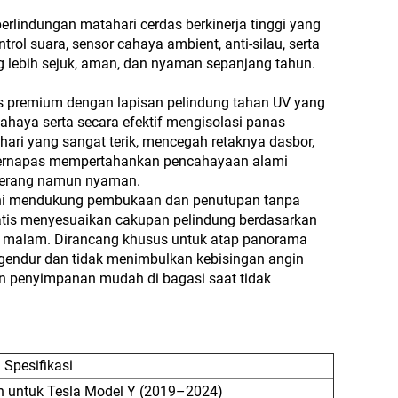
erlindungan matahari cerdas berkinerja tinggi yang
ol suara, sensor cahaya ambient, anti-silau, serta
 lebih sejuk, aman, dan nyaman sepanjang tahun.
tas premium dengan lapisan pelindung tahan UV yang
haya serta secara efektif mengisolasi panas
ahari yang sangat terik, mencegah retaknya dasbor,
 bernapas mempertahankan pencahayaan alami
 terang namun nyaman.
k ini mendukung pembukaan dan penutupan tanpa
atis menyesuaikan cakupan pelindung berdasarkan
an malam. Dirancang khusus untuk atap panorama
gendur dan tidak menimbulkan kebisingan angin
an penyimpanan mudah di bagasi saat tidak
Spesifikasi
h untuk Tesla Model Y (2019–2024)