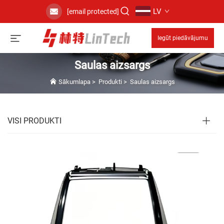
LV
[email protected]
Iegūt piedāvājumu
Saulas aizsargs
Sākumlapa
>
Produkti
>
Saulas aizsargs
VISI PRODUKTI