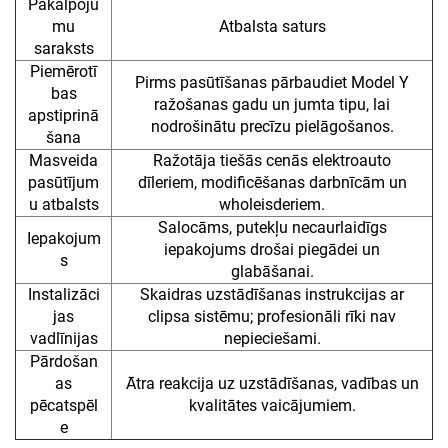
Pakalpoju
mu
Atbalsta saturs
saraksts
Piemērotī
Pirms pasūtīšanas pārbaudiet Model Y
bas
ražošanas gadu un jumta tipu, lai
apstiprinā
nodrošinātu precīzu pielāgošanos.
šana
Masveida
Ražotāja tiešās cenās elektroauto
pasūtījum
dīleriem, modificēšanas darbnīcām un
u atbalsts
wholeisderiem.
Salocāms, putekļu necaurlaidīgs
Iepakojum
iepakojums drošai piegādei un
s
glabāšanai.
Instalizāci
Skaidras uzstādīšanas instrukcijas ar
jas
clipsa sistēmu; profesionāli rīki nav
vadlīnijas
nepieciešami.
Pārdošan
as
Ātra reakcija uz uzstādīšanas, vadības un
pēcatspēl
kvalitātes vaicājumiem.
e