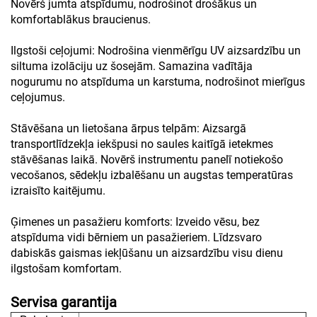
Novērš jumta atspīdumu, nodrošinot drošākus un
komfortablākus braucienus.
Ilgstoši ceļojumi: Nodrošina vienmērīgu UV aizsardzību un
siltuma izolāciju uz šosejām. Samazina vadītāja
nogurumu no atspīduma un karstuma, nodrošinot mierīgus
ceļojumus.
Stāvēšana un lietošana ārpus telpām: Aizsargā
transportlīdzekļa iekšpusi no saules kaitīgā ietekmes
stāvēšanas laikā. Novērš instrumentu panelī notiekošo
vecošanos, sēdekļu izbalēšanu un augstas temperatūras
izraisīto kaitējumu.
Ģimenes un pasažieru komforts: Izveido vēsu, bez
atspīduma vidi bērniem un pasažieriem. Līdzsvaro
dabiskās gaismas iekļūšanu un aizsardzību visu dienu
ilgstošam komfortam.
Servisa garantija