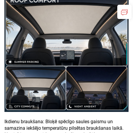
Ikdienu braukšana: Bloķē spēcīgo saules gaismu un
samazina iekšējo temperatūru pilsētas braukšanas laikā.