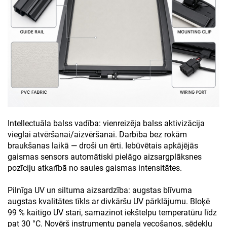
Intellectuāla balss vadība: vienreizēja balss aktivizācija
vieglai atvēršanai/aizvēršanai. Darbība bez rokām
braukšanas laikā — droši un ērti. Iebūvētais apkājējās
gaismas sensors automātiski pielāgo aizsargplāksnes
pozīciju atkarībā no saules gaismas intensitātes.
Pilnīga UV un siltuma aizsardzība: augstas blīvuma
augstas kvalitātes tīkls ar divkāršu UV pārklājumu. Bloķē
99 % kaitīgo UV stari, samazinot iekštelpu temperatūru līdz
pat 30 °C. Novērš instrumentu panela vecošanos, sēdekļu