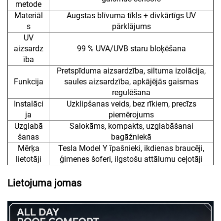
metode
Materiāl
Augstas blīvuma tīkls + divkārtīgs UV
s
pārklājums
UV
aizsardz
99 % UVA/UVB staru bloķēšana
ība
Pretspīduma aizsardzība, siltuma izolācija,
Funkcija
saules aizsardzība, apkājējās gaismas
regulēšana
Instalāci
Uzklipšanas veids, bez rīkiem, precīzs
ja
piemērojums
Uzglabā
Salokāms, kompakts, uzglabāšanai
šanas
bagāžniekā
Mērķa
Tesla Model Y īpašnieki, ikdienas braucēji,
lietotāji
ģimenes šoferi, ilgstošu attālumu ceļotāji
Lietojuma jomas