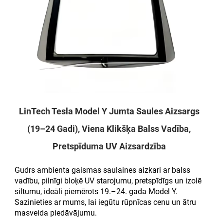
LinTech Tesla Model Y Jumta Saules Aizsargs
(19–24 Gadi), Viena Klikšķa Balss Vadība,
Pretspīduma UV Aizsardzība
Gudrs ambienta gaismas saulaines aizkari ar balss
vadību, pilnīgi bloķē UV starojumu, pretspīdīgs un izolē
siltumu, ideāli piemērots 19.–24. gada Model Y.
Sazinieties ar mums, lai iegūtu rūpnīcas cenu un ātru
masveida piedāvājumu.