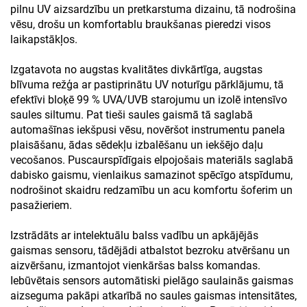
pilnu UV aizsardzību un pretkarstuma dizainu, tā nodrošina
vēsu, drošu un komfortablu braukšanas pieredzi visos
laikapstākļos.
Izgatavota no augstas kvalitātes divkārtīga, augstas
blīvuma režģa ar pastiprinātu UV noturīgu pārklājumu, tā
efektīvi bloķē 99 % UVA/UVB starojumu un izolē intensīvo
saules siltumu. Pat tieši saules gaismā tā saglabā
automašīnas iekšpusi vēsu, novēršot instrumentu panela
plaisāšanu, ādas sēdekļu izbalēšanu un iekšējo daļu
vecošanos. Puscaurspīdīgais elpojošais materiāls saglabā
dabisko gaismu, vienlaikus samazinot spēcīgo atspīdumu,
nodrošinot skaidru redzamību un acu komfortu šoferim un
pasažieriem.
Izstrādāts ar intelektuālu balss vadību un apkājējās
gaismas sensoru, tādējādi atbalstot bezroku atvēršanu un
aizvēršanu, izmantojot vienkāršas balss komandas.
Iebūvētais sensors automātiski pielāgo saulainās gaismas
aizseguma pakāpi atkarībā no saules gaismas intensitātes,