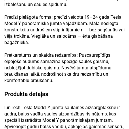
izbalēšanu un saules spīdumu.
Precīzi pielāgota forma: precīzi veidota 19–24 gada Tesla
Model Y panorāmiskā jumta vajadzībām. Mala noslēgta
konstrukcija ar drošiem stiprinājumiem — bez sagšanās vai
vēja trokšņa. Vieglāka un salocāma — ērta glabāšana
bāgāžniekā.
Pretkarstums un skaidra redzamība: Puscaurspīdīgs
elpojošs audums samazina spēcīgo saules gaismu,
nebloķējot dabisku gaismu. Novērš jumta atspīdumu
braukšanas laikā, nodrošinot skaidru redzamību un
komfortablu braukšanu.
Produkta detaļas
LinTech Tesla Model Y jumta saulaines aizsargplāksne ir
gudra, balss vadīta saules aizsardzības risinājums, kas
speciāli izstrādāts Model Y panorāmiskajam jumtam.
Apvienojot gudru balss vadību, apkājējās gaismas sensoru,