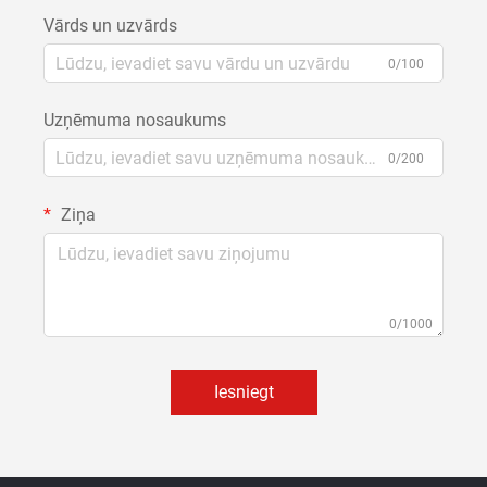
Vārds un uzvārds
0/100
Uzņēmuma nosaukums
0/200
Ziņa
0/1000
Iesniegt