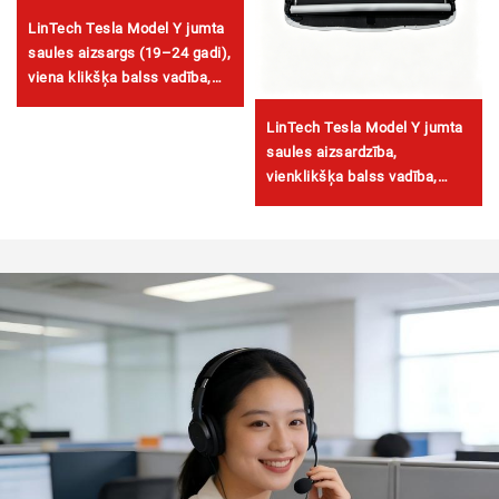
LinTech Tesla Model Y jumta
saules aizsargs (19–24 gadi),
viena klikšķa balss vadība,
pretspīduma UV aizsardzība
LinTech Tesla Model Y jumta
saules aizsardzība,
vienklikšķa balss vadība,
pretblāzmas UV aizsardzība