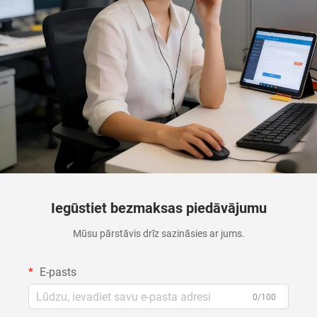
Iegūstiet bezmaksas piedāvājumu
Mūsu pārstāvis drīz sazināsies ar jums.
E-pasts
0/100