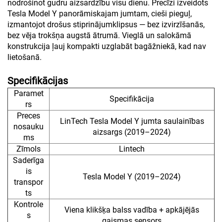
nodrošinot gudru aizsardzību visu dienu. Precīzi izveidots
Tesla Model Y panorāmiskajam jumtam, cieši pieguļ,
izmantojot drošus stiprinājumklipsus — bez izvirzīšanās,
bez vēja trokšņa augstā ātrumā. Vieglā un salokāmā
konstrukcija ļauj kompakti uzglabāt bagāžniekā, kad nav
lietošanā.
Specifikācijas
Paramet
Specifikācija
rs
Preces
LinTech Tesla Model Y jumta saulainības
nosauku
aizsargs (2019–2024)
ms
Zīmols
Lintech
Saderīga
is
Tesla Model Y (2019–2024)
transpor
ts
Kontrole
Viena klikšķa balss vadība + apkājējās
s
gaismas sensors