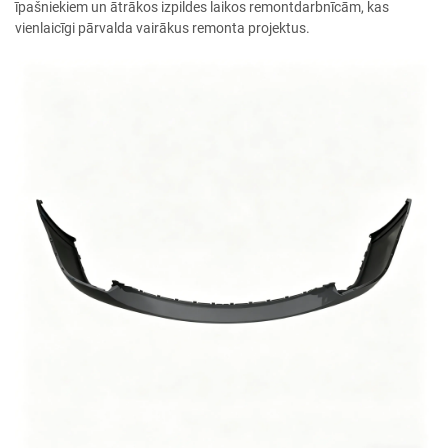
īpašniekiem un ātrākos izpildes laikos remontdarbnīcām, kas
vienlaicīgi pārvalda vairākus remonta projektus.