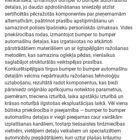
vienkāršāka, izmantojot bumper to bumper automašīnu
detaļas, jo daudzi apdrošināšanas sniedzēji atzīst
sertificētās pēcražotās komponentes par pieņemamām
alternatīvām, paātrinot prasību apstiprināšanu un
samazinot polises īpašnieku personiskās izmaksas. Vides
priekšrocības rodas, izmantojot bumper to bumper
automašīnu detaļas, kas izgatavotas no atkārtoti
pārstrādātiem materiāliem un ar ilgtspējīgām ražošanas
metodēm, kas samazina oglekļa pēdas, vienlaikus
saglabājot strukturālās veiktspējas prasības.
Konkurētspējīgais tirgus bumper to bumper automašīnu
detaļām veicina nepārtrauktu ražošanas tehnoloģiju
uzlabošanu, rezultātā radot komponentus, kas bieži
pārsniedz oriģinālo aprīkojumu noteiktos parametrus,
piemēram, trieciena izturībā, laika apstākļu izturībā un
krāsas noturībā ilgstošas ekspluatācijas laikā. Vēl viena
būtiska priekšrocība ir pieejamība — bumper to bumper
automašīnu detaļas ir viegli pieejamas caur vairākām
izplatīšanas kanāliem, tostarp tiešsaistes tirdzniecības
vietnēm, vietējiem detaļu veikaliem un specializētiem
automobiļu piegādātājiem, kuri uztur plašas krājumu