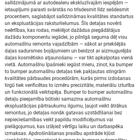
salīdzinājumā ar autodealeru ekskluzīvajām iespējām —
ietaupījumi parasti svārstās no trīsdesmit līdz sešdesmit
procentiem, saglabājot salīdzināmas kvalitātes standartus
un ekspluatācijas raksturlielumus. Šīs detaļas novērš
neērtības, kas rodas, meklējot dažādus piegādātājus
dažādu komponentu iegādei, jo pilnīgā seguma dēļ visu
automašīnu remonta vajadzībām — sākot ar priekšējās
daļas sadursmes bojājumiem un beidzot ar aizmugurējās
daļas kosmētisko atjaunošanu — var tikt apkalpotas vienā
vietā. Automašīnu īpašnieki iegūst mieru, zinot, ka bumper
to bumper automašīnu detaļas tiek pakļautas stingrām
kvalitātes pārbaudes procedūrām, kurās pirms izdošanas
tirgū tiek verificētas to izmēru precizitāte, materiālu izturība
un funkcionālā veiktspēja. Bumper to bumper automašīnu
detaļu pieejamība būtiski samazina automašīnu
ekspluatācijas pārtraukumu ilgumu, ļaujot veikt ātrākus
remontus, jo detaļas nonāk gatavas uzstādīšanai bez
nepieciešamības veikt papildu modificējumus vai
pielāgojumus, kas izšķiež vērtīgu laiku un darbaspēka
izmaksas. Apdrošināšanas prasību apstrāde kļūst