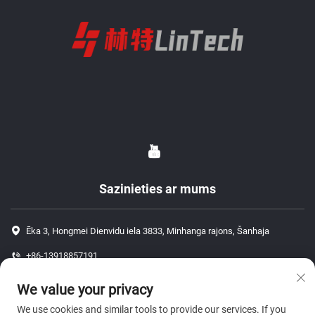
Sazinieties ar mums
Ēka 3, Hongmei Dienvidu iela 3833, Minhanga rajons, Šanhaja
+86-13918857191
+86-13918857191
We value your privacy
[email protected]
We use cookies and similar tools to provide our services. If you