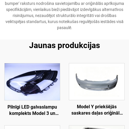
bumper' raksturs nodrošina savietojamību ar oriģinālās aprīkojuma
specifikācijām, vienlaikus bieži piedāvājot izdevīgākus alternatīvos
risinājumus, nezaudējot strukturālo integritāti vai drošības
veiktspējas standartus, kurus noteikušas regulējošās iestādes visā
pasaulē.
Jaunas produkcijas
Model Y priekšējās
Pilnīgi LED galvaslampu
saskares daļas oriģinālā
komplekts Model 3 un
versija (OE 1493736-SC-
Model Y modelim (OE
C), augstas precizitātes
1514952-00-D, 1514952-