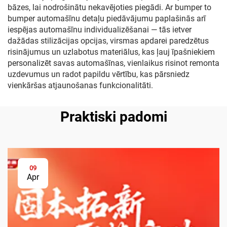
bāzes, lai nodrošinātu nekavējoties piegādi. Ar bumper to
bumper automašīnu detaļu piedāvājumu paplašinās arī
iespējas automašīnu individualizēšanai — tās ietver
dažādas stilizācijas opcijas, virsmas apdarei paredzētus
risinājumus un uzlabotus materiālus, kas ļauj īpašniekiem
personalizēt savas automašīnas, vienlaikus risinot remonta
uzdevumus un radot papildu vērtību, kas pārsniedz
vienkāršas atjaunošanas funkcionalitāti.
Praktiski padomi
09
Apr