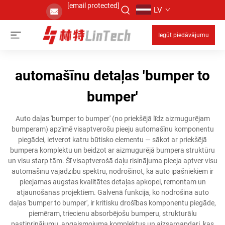
[email protected]
LV
Iegūt piedāvājumu
automašīnu detaļas 'bumper to
bumper'
Auto daļas 'bumper to bumper' (no priekšējā līdz aizmugurējam
bumperam) apzīmē visaptverošu pieeju automašīnu komponentu
piegādei, ietverot katru būtisko elementu — sākot ar priekšējā
bumpera komplektu un beidzot ar aizmugurējā bumpera struktūru
un visu starp tām. Šī visaptverošā daļu risinājuma pieeja aptver visu
automašīnu vajadzību spektru, nodrošinot, ka auto īpašniekiem ir
pieejamas augstas kvalitātes detaļas apkopei, remontam un
atjaunošanas projektiem. Galvenā funkcija, ko nodrošina auto
daļas 'bumper to bumper', ir kritisku drošības komponentu piegāde,
piemēram, triecienu absorbējošu bumperu, strukturālu
pastiprinājumu, apgaismojuma komplektus un aizsargapdari, kas