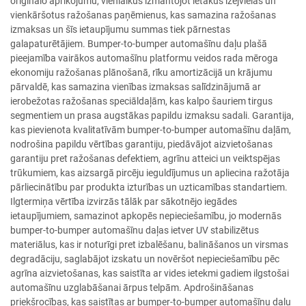
oriģinālo aprīkojumu, vienlaikus izmantojot lētākus izejvielas un
vienkāršotus ražošanas paņēmienus, kas samazina ražošanas
izmaksas un šīs ietaupījumu summas tiek pārnestas
galapaturētājiem. Bumper-to-bumper automašīnu daļu plašā
pieejamība vairākos automašīnu platformu veidos rada mēroga
ekonomiju ražošanas plānošanā, rīku amortizācijā un krājumu
pārvaldē, kas samazina vienības izmaksas salīdzinājumā ar
ierobežotas ražošanas speciāldaļām, kas kalpo šauriem tirgus
segmentiem un prasa augstākas papildu izmaksu sadali. Garantija,
kas pievienota kvalitatīvām bumper-to-bumper automašīnu daļām,
nodrošina papildu vērtības garantiju, piedāvājot aizvietošanas
garantiju pret ražošanas defektiem, agrīnu atteici un veiktspējas
trūkumiem, kas aizsargā pircēju ieguldījumus un apliecina ražotāja
pārliecinātību par produkta izturības un uzticamības standartiem.
Ilgtermiņa vērtība izvirzās tālāk par sākotnējo iegādes
ietaupījumiem, samazinot apkopēs nepieciešamību, jo modernās
bumper-to-bumper automašīnu daļas ietver UV stabilizētus
materiālus, kas ir noturīgi pret izbalēšanu, balināšanos un virsmas
degradāciju, saglabājot izskatu un novēršot nepieciešamību pēc
agrīna aizvietošanas, kas saistīta ar vides ietekmi gadiem ilgstošai
automašīnu uzglabāšanai ārpus telpām. Apdrošināšanas
priekšrocības, kas saistītas ar bumper-to-bumper automašīnu daļu