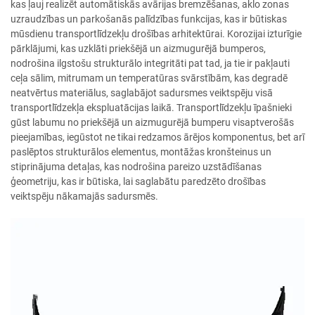
kas ļauj realizēt automātiskās avārijas bremzēšanas, aklo zonas
uzraudzības un parkošanās palīdzības funkcijas, kas ir būtiskas
mūsdienu transportlīdzekļu drošības arhitektūrai. Korozijai izturīgie
pārklājumi, kas uzklāti priekšējā un aizmugurējā bumperos,
nodrošina ilgstošu strukturālo integritāti pat tad, ja tie ir pakļauti
ceļa sālim, mitrumam un temperatūras svārstībām, kas degradē
neatvērtus materiālus, saglabājot sadursmes veiktspēju visā
transportlīdzekļa ekspluatācijas laikā. Transportlīdzekļu īpašnieki
gūst labumu no priekšējā un aizmugurējā bumperu visaptverošās
pieejamības, iegūstot ne tikai redzamos ārējos komponentus, bet arī
paslēptos strukturālos elementus, montāžas kronšteinus un
stiprinājuma detaļas, kas nodrošina pareizo uzstādīšanas
ģeometriju, kas ir būtiska, lai saglabātu paredzēto drošības
veiktspēju nākamajās sadursmēs.