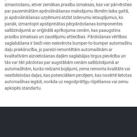
izmantošanu, ietver zemākas prasību izmaksas, kas var pārvērsties
par pazeminātām apdrošināšanas maksājumu likmēm laika gaitā,
jo apdrošināšanas uzņēmumi atzīst izdevumu ietaupījumus, ko
panāk, izmantojot apstiprinātas pēcpārdošanas komponentes
salīdzinājumā ar oriģinālā aprīkojuma cenām, kas paaugstina
prasību izmaksas un zaudējumu attiecības. Pārdošanas vērtības
saglabāšana ir bieži vien neievērota bumper-to-bumper automašīnu
daļu priekšrocība, jo pareizi remontētām automašīnām ar
kvalitatīvām aizvietošanas daļām saglabājas tirgus pievilcība un
tās var tikt pārdotas par augstākām cenām salīdzinājumā ar
automašīnām, kurās redzami bojājumi, zema remonta kvalitāte vai
neatbilstošas daļas, kas potenciāliem pircējiem, kas novērtē lietotas
automašīnas iegādi, norāda uz negodprātīgu rūpēšanos vai zemu
apkopēs standartu.