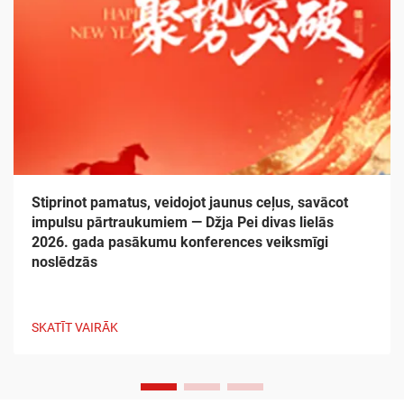
Stiprinot pamatus, veidojot jaunus ceļus, savācot
impulsu pārtraukumiem — Džja Pei divas lielās
2026. gada pasākumu konferences veiksmīgi
noslēdzās
SKATĪT VAIRĀK