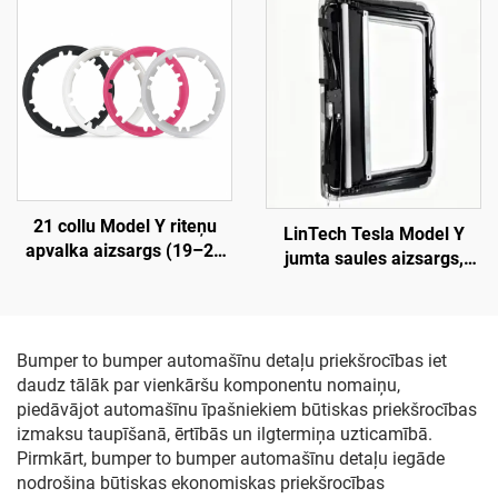
liešana, gruntēts virsmas
00-E, 1514952-10-E),
apdare, sav совmestība ar
automobiļu apgaismojuma
oriģinālo radaru un
galvaslampu aizvietošana
sensoriem, nesabojājoša
uzstādīšana,
remontdarbnīcām un
flotes tehniskajai apkopei
21 collu Model Y riteņu
LinTech Tesla Model Y
apvalka aizsargs (19–24
jumta saules aizsargs,
gadi), LinTech
viena klikšķa balss vadība,
pretspīduma UV
aizsardzība
Bumper to bumper automašīnu detaļu priekšrocības iet
daudz tālāk par vienkāršu komponentu nomaiņu,
piedāvājot automašīnu īpašniekiem būtiskas priekšrocības
izmaksu taupīšanā, ērtībās un ilgtermiņa uzticamībā.
Pirmkārt, bumper to bumper automašīnu detaļu iegāde
nodrošina būtiskas ekonomiskas priekšrocības