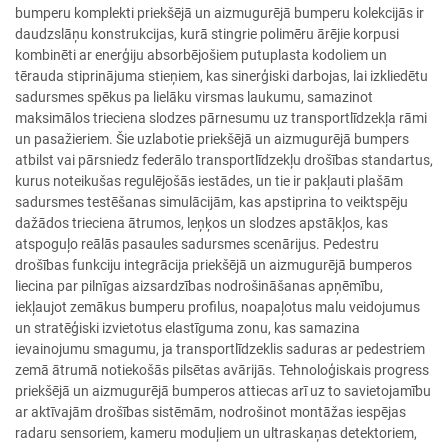
bumperu komplekti priekšējā un aizmugurējā bumperu kolekcijās ir
daudzslāņu konstrukcijas, kurā stingrie polimēru ārējie korpusi
kombinēti ar enerģiju absorbējošiem putuplasta kodoliem un
tērauda stiprinājuma stieņiem, kas sinerģiski darbojas, lai izkliedētu
sadursmes spēkus pa lielāku virsmas laukumu, samazinot
maksimālos trieciena slodzes pārnesumu uz transportlīdzekļa rāmi
un pasažieriem. Šie uzlabotie priekšējā un aizmugurējā bumpers
atbilst vai pārsniedz federālo transportlīdzekļu drošības standartus,
kurus noteikušas regulējošās iestādes, un tie ir pakļauti plašām
sadursmes testēšanas simulācijām, kas apstiprina to veiktspēju
dažādos trieciena ātrumos, leņķos un slodzes apstākļos, kas
atspoguļo reālās pasaules sadursmes scenārijus. Pedestru
drošības funkciju integrācija priekšējā un aizmugurējā bumperos
liecina par pilnīgas aizsardzības nodrošināšanas apņēmību,
iekļaujot zemākus bumperu profilus, noapaļotus malu veidojumus
un stratēģiski izvietotus elastīguma zonu, kas samazina
ievainojumu smagumu, ja transportlīdzeklis saduras ar pedestriem
zemā ātrumā notiekošās pilsētas avārijās. Tehnoloģiskais progress
priekšējā un aizmugurējā bumperos attiecas arī uz to savietojamību
ar aktīvajām drošības sistēmām, nodrošinot montāžas iespējas
radaru sensoriem, kameru moduļiem un ultraskaņas detektoriem,