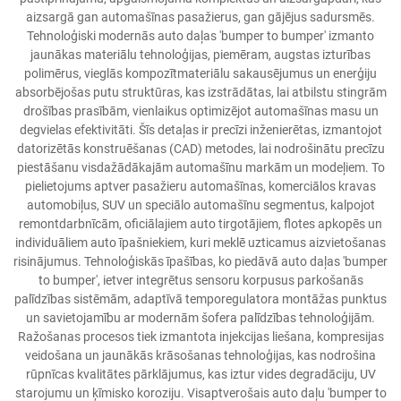
aizsargā gan automašīnas pasažierus, gan gājējus sadursmēs.
Tehnoloģiski modernās auto daļas 'bumper to bumper' izmanto
jaunākas materiālu tehnoloģijas, piemēram, augstas izturības
polimērus, vieglās kompozītmateriālu sakausējumus un enerģiju
absorbējošas putu struktūras, kas izstrādātas, lai atbilstu stingrām
drošības prasībām, vienlaikus optimizējot automašīnas masu un
degvielas efektivitāti. Šīs detaļas ir precīzi inženierētas, izmantojot
datorizētās konstruēšanas (CAD) metodes, lai nodrošinātu precīzu
piestāšanu visdažādākajām automašīnu markām un modeļiem. To
pielietojums aptver pasažieru automašīnas, komerciālos kravas
automobiļus, SUV un speciālo automašīnu segmentus, kalpojot
remontdarbnīcām, oficiālajiem auto tirgotājiem, flotes apkopēs un
individuāliem auto īpašniekiem, kuri meklē uzticamus aizvietošanas
risinājumus. Tehnoloģiskās īpašības, ko piedāvā auto daļas 'bumper
to bumper', ietver integrētus sensoru korpusus parkošanās
palīdzības sistēmām, adaptīvā temporegulatora montāžas punktus
un savietojamību ar modernām šofera palīdzības tehnoloģijām.
Ražošanas procesos tiek izmantota injekcijas liešana, kompresijas
veidošana un jaunākās krāsošanas tehnoloģijas, kas nodrošina
rūpnīcas kvalitātes pārklājumus, kas iztur vides degradāciju, UV
starojumu un ķīmisko koroziju. Visaptverošais auto daļu 'bumper to