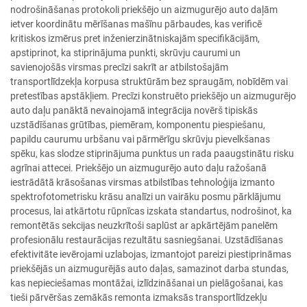
nodrošināšanas protokoli priekšējo un aizmugurējo auto daļām
ietver koordinātu mērīšanas mašīnu pārbaudes, kas verificē
kritiskos izmērus pret inženierzinātniskajām specifikācijām,
apstiprinot, ka stiprinājuma punkti, skrūvju caurumi un
savienojošās virsmas precīzi sakrīt ar atbilstošajām
transportlīdzekļa korpusa struktūrām bez spraugām, nobīdēm vai
pretestības apstākļiem. Precīzi konstruēto priekšējo un aizmugurējo
auto daļu panāktā nevainojamā integrācija novērš tipiskās
uzstādīšanas grūtības, piemēram, komponentu piespiešanu,
papildu caurumu urbšanu vai pārmērīgu skrūvju pievelkšanas
spēku, kas slodze stiprinājuma punktus un rada paaugstinātu risku
agrīnai attecei. Priekšējo un aizmugurējo auto daļu ražošanā
iestrādātā krāsošanas virsmas atbilstības tehnoloģija izmanto
spektrofotometrisku krāsu analīzi un vairāku posmu pārklājumu
procesus, lai atkārtotu rūpnīcas izskata standartus, nodrošinot, ka
remontētās sekcijas neuzkrītoši saplūst ar apkārtējām panelēm
profesionālu restaurācijas rezultātu sasniegšanai. Uzstādīšanas
efektivitāte ievērojami uzlabojas, izmantojot pareizi piestiprināmas
priekšējās un aizmugurējās auto daļas, samazinot darba stundas,
kas nepieciešamas montāžai, izlīdzināšanai un pielāgošanai, kas
tieši pārvēršas zemākās remonta izmaksās transportlīdzekļu