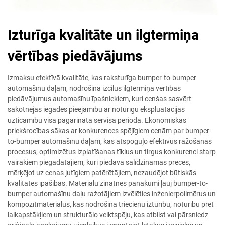
Izturīga kvalitāte un ilgtermiņa
vērtības piedāvājums
Izmaksu efektīvā kvalitāte, kas raksturīga bumper-to-bumper
automašīnu daļām, nodrošina izcilus ilgtermiņa vērtības
piedāvājumus automašīnu īpašniekiem, kuri cenšas sasvērt
sākotnējās iegādes pieejamību ar noturīgu ekspluatācijas
uzticamību visā pagarinātā servisa periodā. Ekonomiskās
priekšrocības sākas ar konkurences spējīgiem cenām par bumper-
to-bumper automašīnu daļām, kas atspoguļo efektīvus ražošanas
procesus, optimizētus izplatīšanas tīklus un tirgus konkurenci starp
vairākiem piegādātājiem, kuri piedāvā salīdzināmas preces,
mērķējot uz cenas jutīgiem patērētājiem, nezaudējot būtiskās
kvalitātes īpašības. Materiālu zinātnes panākumi ļauj bumper-to-
bumper automašīnu daļu ražotājiem izvēlēties inženierpolimērus un
kompozītmateriālus, kas nodrošina triecienu izturību, noturību pret
laikapstākļiem un strukturālo veiktspēju, kas atbilst vai pārsniedz