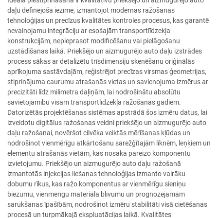
Ideāla piestiprināšana ir kvalitatīvu priekšējo un aizmugurējo auto
daļu definējoša iezīme, izmantojot modernas ražošanas
tehnoloģijas un precīzus kvalitātes kontroles procesus, kas garantē
nevainojamu integrāciju ar esošajām transportlīdzekļa
konstrukcijām, nepieprasot modificēšanu vai pielāgošanu
uzstādīšanas laikā. Priekšējo un aizmugurējo auto daļu izstrādes
process sākas ar detalizētu trīsdimensiju skenēšanu oriģinālās
aprīkojuma sastāvdaļām, reģistrējot precīzas virsmas ģeometrijas,
stiprinājuma caurumu atrašanās vietas un savienojuma izmērus ar
precizitāti līdz milimetra daļiņām, lai nodrošinātu absolūtu
savietojamību visām transportlīdzekļa ražošanas gadiem.
Datorizētās projektēšanas sistēmas apstrādā šos izmēru datus, lai
izveidotu digitālus ražošanas veidni priekšējo un aizmugurējo auto
daļu ražošanai, novēršot cilvēka veiktās mērīšanas kļūdas un
nodrošinot vienmērīgu atkārtošanu sarežģītajām līknēm, leņķiem un
elementu atrašanās vietām, kas nosaka pareizo komponentu
izvietojumu. Priekšējo un aizmugurējo auto daļu ražošanā
izmantotās injekcijas liešanas tehnoloģijas izmanto vairāku
dobumu rīkus, kas ražo komponentus ar vienmērīgu sieniņu
biezumu, vienmērīgu materiāla blīvumu un prognozējamām
sarukšanas īpašībām, nodrošinot izmēru stabilitāti visā cietēšanas
procesā un turpmākajā ekspluatācijas laikā. Kvalitātes