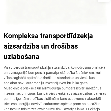
Kompleksa transportlīdzekļa
aizsardzība un drošības
uzlabošana
Visaptverošā transportlīdzekļa aizsardzība, ko nodrošina priekšējā
un aizmugurējā bumpers, ir pamatpriekšrocība īpašniekiem, kuri
vēlas saglabāt optimālus drošības standartus un vienlaikus
saglabāt savu automobiļu investīciju vērtību laika gaitā.
Mūsdienīgie priekšējā un aizmugurējā bumpers ietver sarežģītus
inženierijas principus, kas pārvērš vienkāršus aizsardzības barjeras
par inteliģentām drošības sistēmām, kuru uzdevums ir absorbēt
trieciena enerģiju, novirzīt sadursmes spēkus prom no pasažieru
kabīnes un minimizēt ievainojumu risku avārijas laikā. Priekšējo