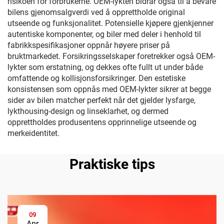
risikoen for forbrukerne. OEM-lykten bidrar også til å bevare
bilens gjenomsalgverdi ved å opprettholde original
utseende og funksjonalitet. Potensielle kjøpere gjenkjenner
autentiske komponenter, og biler med deler i henhold til
fabrikkspesifikasjoner oppnår høyere priser på
bruktmarkedet. Forsikringsselskaper foretrekker også OEM-
lykter som erstatning, og dekkes ofte fullt ut under både
omfattende og kollisjonsforsikringer. Den estetiske
konsistensen som oppnås med OEM-lykter sikrer at begge
sider av bilen matcher perfekt når det gjelder lysfarge,
lykthousing-design og linseklarhet, og dermed
opprettholdes produsentens opprinnelige utseende og
merkeidentitet.
Praktiske tips
09
Apr