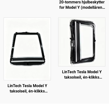
20-tommers hjulbeskytter
00-E, 1514952-10-E,
for Model Y (modellårene
bilbelysningsutstyr for
19–24), LinTech
utskifting av forlykter
LinTech Tesla Model Y
taksolseil, én-klikks
stemmekontroll, anti-
LinTech Tesla Model Y
blends UV-beskyttelse
taksolseil, én-klikks
stemmekontroll, anti-
blends UV-beskyttelse