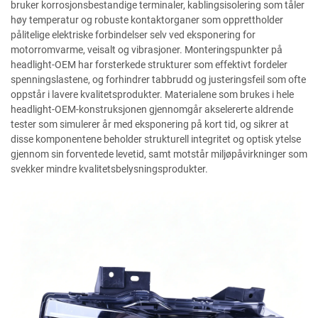
bruker korrosjonsbestandige terminaler, kablingsisolering som tåler
høy temperatur og robuste kontaktorganer som opprettholder
pålitelige elektriske forbindelser selv ved eksponering for
motorromvarme, veisalt og vibrasjoner. Monteringspunkter på
headlight-OEM har forsterkede strukturer som effektivt fordeler
spenningslastene, og forhindrer tabbrudd og justeringsfeil som ofte
oppstår i lavere kvalitetsprodukter. Materialene som brukes i hele
headlight-OEM-konstruksjonen gjennomgår akselererte aldrende
tester som simulerer år med eksponering på kort tid, og sikrer at
disse komponentene beholder strukturell integritet og optisk ytelse
gjennom sin forventede levetid, samt motstår miljøpåvirkninger som
svekker mindre kvalitetsbelysningsprodukter.