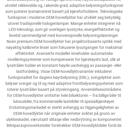
utvidet rekkevidde og, i økende grad, adaptive belysningsfunksjoner
som justerer lysmønsteret basert på kjøreforholdene. Teknologiske
funksjoner i moderne OEM-hovedlykter har utviklet seg betydelig
utover tradisjonelle halogenlamper. Mange enheter integrerer nå
LED-teknologi, som gir overlegen lysstyrke, energieffektivitet og
levetid sammenlignet med konvensjonelle belysningsløsninger.
Noen premium-OEM-hovedlykter har projektorbaserte optikk med
nøyaktig kalibrerte linser som fokuserer lysutgangen for maksimal
effektivitet. Avanserte modeller inneholder automatiske
nivelleringsystemer som kompenserer for kjøretøyets last, slik at
lysstrålen holder en konstant høyde uavhengig av passasjer- eller
lastfordeling. Visse OEM-hovedlyktvarianter inkluderer
funksjonalitet for dagens køyrbelysning (DRL), svingelykter som
belyser svinger og til og med adaptive frontbelysningsystemer som
roterer lysstrålen basert på styreinngang. Anvendelsesområdene
for OEM-hovedlykter omfatter hele bilsektoren – fra billige biler til
luksusbiler, fra kommersielle lastebiler til spesialkjøretøyer.
Erstatningsmarkedet er sterkt avhengig av tilgjengeligheten av
OEM-hovedlykter når originale enheter svikter på grunn av
ulykkeskader, værutsatt slitasje eller nedbrytning av komponenter.
Bilreparasjonsverksteder foretrekker OEM-hovedlyktdeler fordi de