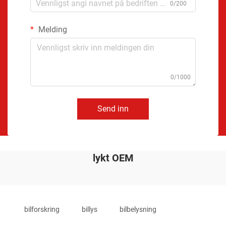
0/200
Melding
0/1000
Send inn
lykt OEM
bilforskring
billys
bilbelysning