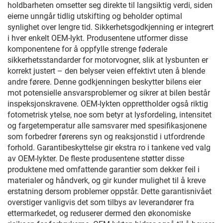
holdbarheten omsetter seg direkte til langsiktig verdi, siden
eierne unngår tidlig utskifting og beholder optimal
synlighet over lengre tid. Sikkerhetsgodkjenning er integrert
i hver enkelt OEM-lykt. Produsentene utformer disse
komponentene for å oppfylle strenge føderale
sikkerhetsstandarder for motorvogner, slik at lysbunten er
korrekt justert – den belyser veien effektivt uten å blende
andre førere. Denne godkjenningen beskytter bilens eier
mot potensielle ansvarsproblemer og sikrer at bilen består
inspeksjonskravene. OEM-lykten opprettholder også riktig
fotometrisk ytelse, noe som betyr at lysfordeling, intensitet
og fargetemperatur alle samsvarer med spesifikasjonene
som forbedrer førerens syn og reaksjonstid i utfordrende
forhold. Garantibeskyttelse gir ekstra ro i tankene ved valg
av OEM-lykter. De fleste produsentene støtter disse
produktene med omfattende garantier som dekker feil i
materialer og håndverk, og gir kunder mulighet til å kreve
erstatning dersom problemer oppstår. Dette garantisnivået
overstiger vanligvis det som tilbys av leverandører fra
ettermarkedet, og reduserer dermed den økonomiske