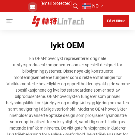
[email protected]
NO
Få et tilbud
lykt OEM
En OEM-hovedlykt representerer originale
utstyrsprodusentkomponenter som er spesielt designet for
bilbelysningsystemer. Disse nøyaktig konstruerte
monteringsenhetene fungerer som direkte erstatninger for
fabrikksmonterte hovedlykter og opprettholder nøyaktig de samme
spesifikasjonene og kvalitetsstandardene som er satt av
bilprodusentene. OEM-hovedlykten fungerer som primær
belysningskilde for kjøretøyer og muliggjør trygg kjøring om natten
samt navigering i dårlige værforhold. Moderne OEM-hovedlykter
inneholder avanserte optiske design som prosjiserer lysmønstre
som er optimalisert for veissynlighet, samtidig som blinding av
møtende trafikk minimeres. De viktigste funksjonene inkluderer
lavstrålebelysning for vanlige kjøreforhold, høystrålekapasitet for