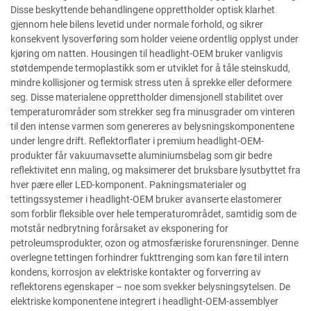
Disse beskyttende behandlingene opprettholder optisk klarhet
gjennom hele bilens levetid under normale forhold, og sikrer
konsekvent lysoverføring som holder veiene ordentlig opplyst under
kjøring om natten. Housingen til headlight-OEM bruker vanligvis
støtdempende termoplastikk som er utviklet for å tåle steinskudd,
mindre kollisjoner og termisk stress uten å sprekke eller deformere
seg. Disse materialene opprettholder dimensjonell stabilitet over
temperaturområder som strekker seg fra minusgrader om vinteren
til den intense varmen som genereres av belysningskomponentene
under lengre drift. Reflektorflater i premium headlight-OEM-
produkter får vakuumavsette aluminiumsbelag som gir bedre
reflektivitet enn maling, og maksimerer det bruksbare lysutbyttet fra
hver pære eller LED-komponent. Pakningsmaterialer og
tettingssystemer i headlight-OEM bruker avanserte elastomerer
som forblir fleksible over hele temperaturområdet, samtidig som de
motstår nedbrytning forårsaket av eksponering for
petroleumsprodukter, ozon og atmosfæriske forurensninger. Denne
overlegne tettingen forhindrer fukttrenging som kan føre til intern
kondens, korrosjon av elektriske kontakter og forverring av
reflektorens egenskaper – noe som svekker belysningsytelsen. De
elektriske komponentene integrert i headlight-OEM-assemblyer