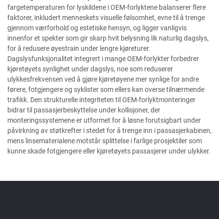
fargetemperaturen for lyskildene i OEM-forlyktene balanserer flere
faktorer, inkludert menneskets visuelle følsomhet, evne til å trenge
gjennom værforhold og estetiske hensyn, og ligger vanligvis
innenfor et spekter som gir skarp hvit belysning lik naturlig dagslys,
for å redusere øyestrain under lengre kjøreturer.
Dagslysfunksjonalitet integrert i mange OEM-forlykter forbedrer
kjøretøyets synlighet under dagslys, noe som reduserer
ulykkesfrekvensen ved å gjøre kjøretøyene mer synlige for andre
førere, fotgjengere og syklister som ellers kan overse tilnærmende
trafikk. Den strukturelle integriteten til OEM-forlyktmonteringer
bidrar til passasjerbeskyttelse under kollisjoner, der
monteringssystemene er utformet for å løsne forutsigbart under
påvirkning av støtkrefter i stedet for å trenge inn i passasjerkabinen,
mens linsematerialene motstår splittelse i farlige prosjektiler som
kunne skade fotgjengere eller kjøretøyets passasjerer under ulykker.