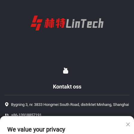
Kontakt oss
Bygning 3, nr. 3833 Hongmei South Road, distriktet Minhang, Shanghai
+86-13918857191
+86-13918857191
We value your privacy
[email protected]