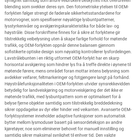
synlighet samtidig som andre veibrukere beskyttes mot overdreven
blending som svekker deres syn. Den fotometriske ytelsen til OEM-
forlykten følger strengt de føderale sikkerhetsstandardene for
motorvogner, som spesifiserer nøyaktige lysbuntpatterner,
lysstyrkenivåer og avskjæringskarakteristika for både lav- og
høystråle. Disse forskriftene finnes for å sikre at forlyktene gir
tilstrekkelig veibelysning uten å skape farlige forhold for møtende
trafikk, og OEM-forlykten oppnår denne balansen gjennom
sofistikerte optiske design som nøyaktig kontrollerer lysfordelingen.
Lavstrålebunten i en riktig utformet OEM-forlykt har en skarp
horisontal avskjæring som hindrer lys fra å treffe direkte i øynene til
møtende førere, mens området foran mottar intens belysning som
avdekker veifarer, feltmarkeringer og fotgjengere langt på forhånd.
Høystrålefunksjonaliteten i OEM-forlykten utvider synsrekkevidden
betydelig for landveiskjøring og motorveiskjøring der det ikke er
møtende trafikk, med lysbuntpattern som er optimalisert for å
belyse fjerne objekter samtidig som tilstrekkelig breddedekning
sikrer oppdagelse av dyr eller hinder ved veikanten. Avanserte OEM-
forlyktsystemer inneholder adaptive funksjoner som automatisk
bytter mellom lysmoduser basert på sensordeteksjon av andre
kjøretøyer, noe som eliminerer behovet for manuell innstilling og
samtidig sikrer maksimal synlighet til enhver tid. Den valgte