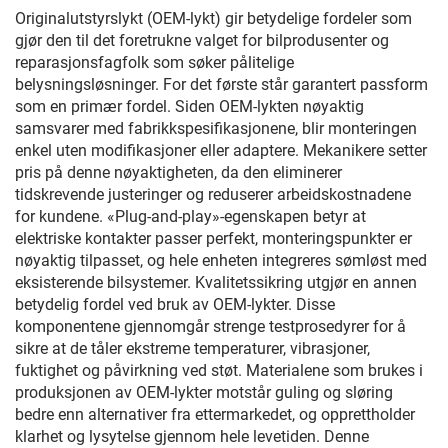
Originalutstyrslykt (OEM-lykt) gir betydelige fordeler som
gjør den til det foretrukne valget for bilprodusenter og
reparasjonsfagfolk som søker pålitelige
belysningsløsninger. For det første står garantert passform
som en primær fordel. Siden OEM-lykten nøyaktig
samsvarer med fabrikkspesifikasjonene, blir monteringen
enkel uten modifikasjoner eller adaptere. Mekanikere setter
pris på denne nøyaktigheten, da den eliminerer
tidskrevende justeringer og reduserer arbeidskostnadene
for kundene. «Plug-and-play»-egenskapen betyr at
elektriske kontakter passer perfekt, monteringspunkter er
nøyaktig tilpasset, og hele enheten integreres sømløst med
eksisterende bilsystemer. Kvalitetssikring utgjør en annen
betydelig fordel ved bruk av OEM-lykter. Disse
komponentene gjennomgår strenge testprosedyrer for å
sikre at de tåler ekstreme temperaturer, vibrasjoner,
fuktighet og påvirkning ved støt. Materialene som brukes i
produksjonen av OEM-lykter motstår guling og sløring
bedre enn alternativer fra ettermarkedet, og opprettholder
klarhet og lysytelse gjennom hele levetiden. Denne