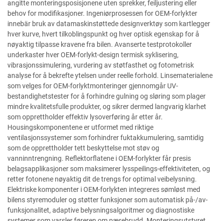
angitte monteringsposisjonene uten sprekker, feiljustering eller
behov for modifikasjoner. Ingeniørprosessen for OEM-forlykter
innebär bruk av datamaskinstøttede designverktøy som kartlegger
hver kurve, hvert tilkoblingspunkt og hver optisk egenskap for å
nøyaktig tilpasse kravene fra bilen. Avanserte testprotokoller
underkaster hver OEM-forlykt-design termisk syklisering,
vibrasjonssimulering, vurdering av støtfasthet og fotometrisk
analyse for å bekrefte ytelsen under reelle forhold. Linsematerialene
som velges for OEM-forlyktmonteringer gjennomgår UV-
bestandighetstester for å forhindre gulning og sløring som plager
mindre kvalitetsfulle produkter, og sikrer dermed langvarig klarhet
som opprettholder effektiv lysoverføring år etter år.
Housingskomponentene er utformet med riktige
ventilasjonssystemer som forhindrer fuktakkumulering, samtidig
som de opprettholder tett beskyttelse mot støv og
vanninntrengning. Reflektorflatene i OEM-forlykter får presis
belagsapplikasjoner som maksimerer lysspeilings-effektiviteten, og
retter fotonene nøyaktig dit de trengs for optimal veibelysning.
Elektriske komponenter i OEM-forlykten integreres sømløst med
bilens styremoduler og støtter funksjoner som automatisk på-/av-
funksjonalitet, adaptive belysningsalgoritmer og diagnostiske
systemer som varsler føreren om pærebrudd. Monteringsutstyret