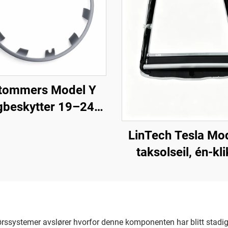
tommers Model Y
gbeskytter 19–24
LinTech
LinTech Tesla Mo
taksolseil, én-kl
stemmekontroll, a
blends UV-beskyt
systemer avslører hvorfor denne komponenten har blitt stadig mer