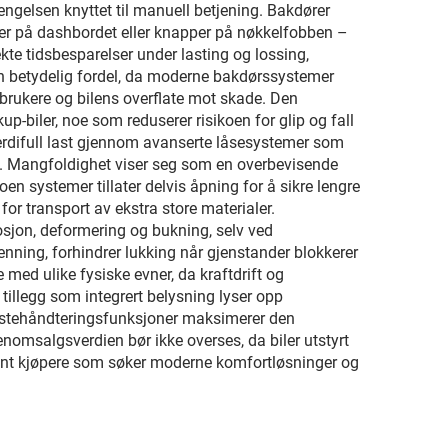
gelsen knyttet til manuell betjening. Bakdører
ler på dashbordet eller knapper på nøkkelfobben –
ekte tidsbesparelser under lasting og lossing,
en betydelig fordel, da moderne bakdørssystemer
brukere og bilens overflate mot skade. Den
up-biler, noe som reduserer risikoen for glip og fall
verdifull last gjennom avanserte låsesystemer som
anet. Mangfoldighet viser seg som en overbevisende
en systemer tillater delvis åpning for å sikre lengre
for transport av ekstra store materialer.
sjon, deformering og bukning, selv ved
enning, forhindrer lukking når gjenstander blokkerer
med ulike fysiske evner, da kraftdrift og
illegg som integrert belysning lyser opp
 lastehåndteringsfunksjoner maksimerer den
nomsalgsverdien bør ikke overses, da biler utstyrt
lant kjøpere som søker moderne komfortløsninger og