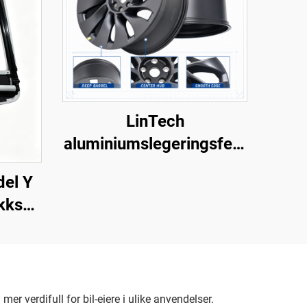
LinTech
aluminiumslegeringsfelg
for Model Y 3488226-
del Y
00-A
ikks
nti-
telse
 verdifull for bil-eiere i ulike anvendelser.