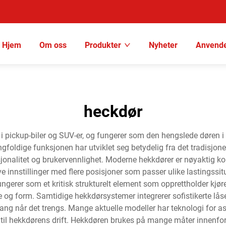
Hjem
Om oss
Produkter
Nyheter
Anvende
heckdør
ickup-biler og SUV-er, og fungerer som den hengslede døren i ba
oldige funksjonen har utviklet seg betydelig fra det tradisjone
nalitet og brukervennlighet. Moderne hekkdører er nøyaktig kons
ve innstillinger med flere posisjoner som passer ulike lastingss
gerer som et kritisk strukturelt element som opprettholder kjøre
lse og form. Samtidige hekkdørsystemer integrerer sofistikerte l
gang når det trengs. Mange aktuelle modeller har teknologi for a
 til hekkdørens drift. Hekkdøren brukes på mange måter innenfor k