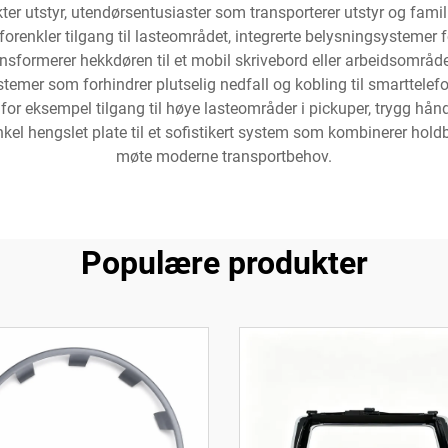
er utstyr, utendørsentusiaster som transporterer utstyr og famil
renkler tilgang til lasteområdet, integrerte belysningsystemer f
formerer hekkdøren til et mobil skrivebord eller arbeidsområd
stemer som forhindrer plutselig nedfall og kobling til smarttelef
 for eksempel tilgang til høye lasteområder i pickuper, trygg hån
el hengslet plate til et sofistikert system som kombinerer holdb
møte moderne transportbehov.
Populære produkter