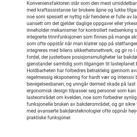
Konveniensfaktoren står som den mest umiddelbare f
med kraftassistanse lar brukere åpne og lukke tilg
noe som spesielt er nyttig når hendene er fulle av la
uansett om det gjelder daglige oppgaver eller yrk
inneholder mekanismer for kontrollert nedsenking s
integrerte trinnfunksjonen som finnes på mange aktuel
som ofte oppstår når man klatrer opp på støtfanger
integreres med bilens sikkerhetsnettverk, og gir ro i
fordel, der justerbare posisjonsmuligheter lar bakdør
gjenstander samtidig som tilgangen til lasteplanet b
Holdbarheten har forbedres betraktelig gjennom av
regelmessig eksponering for hardt vær og intensiv b
bevegelsesbanen, og unngår dermed skade på last og
ergonomisk design tilpasser seg personer som kan h
lasteområdet om kvelden, noe som forbedrer synligh
funksjonelle bruken av bakdørområdet, og gir sikre 
med avanserte bakdørsteknologier ofte oppnår høye
praktiske funksjoner.