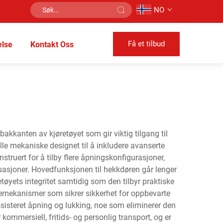
NO
Få et tilbud
lse
Kontakt Oss
kkanten av kjøretøyet som gir viktig tilgang til
lle mekaniske designet til å inkludere avanserte
truert for å tilby flere åpningskonfigurasjoner,
ituasjoner. Hovedfunksjonen til hekkdøren går lenger
tøyets integritet samtidig som den tilbyr praktiske
åsemekanismer som sikrer sikkerhet for oppbevarte
ssisteret åpning og lukking, noe som eliminerer den
ommersiell, fritids- og personlig transport, og er