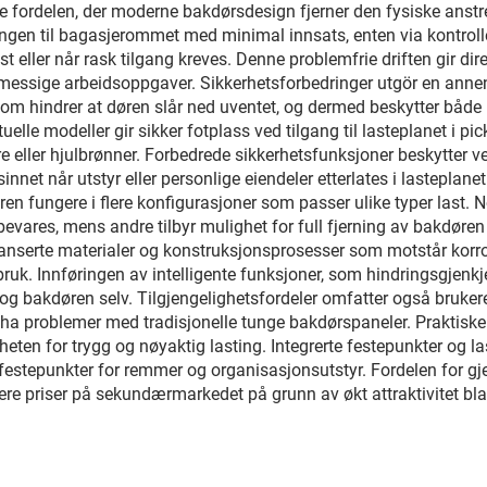
ordelen, der moderne bakdørsdesign fjerner den fysiske anstren
angen til bagasjerommet med minimal innsats, enten via kontrol
st eller når rask tilgang kreves. Denne problemfrie driften gir dir
esmessige arbeidsoppgaver. Sikkerhetsforbedringer utgör en ann
om hindrer at døren slår ned uventet, og dermed beskytter både 
le modeller gir sikker fotplass ved tilgang til lasteplanet i pick
e eller hjulbrønner. Forbedrede sikkerhetsfunksjoner beskytter 
 sinnet når utstyr eller personlige eiendeler etterlates i lastepl
en fungere i flere konfigurasjoner som passer ulike typer last. No
evares, mens andre tilbyr mulighet for full fjerning av bakdøren 
anserte materialer og konstruksjonsprosesser som motstår korro
ruk. Innføringen av intelligente funksjoner, som hindringsgjenkj
 bakdøren selv. Tilgjengelighetsfordeler omfatter også brukere 
a problemer med tradisjonelle tunge bakdørspaneler. Praktiske t
eten for trygg og nøyaktig lasting. Integrerte festepunkter og
festepunkter for remmer og organisasjonsutstyr. Fordelen for gje
re priser på sekundærmarkedet på grunn av økt attraktivitet b