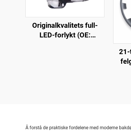
Originalkvalitets full-
LED-forlykt (OE:
1918351-00-D), høyfest
21-
hylse i ABS-plast og UV-
fel
stabilisert PC-linse,
høystrekk på 850 m og
levetid på 50 000 timer,
for utskifting av forlykter
på Modell 3/Y og
eksport over
landegrensene
Å forstå de praktiske fordelene med moderne bakdørs