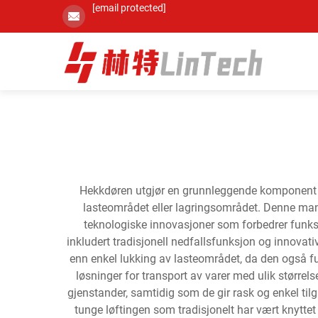
[email protected]
Hekkdøren utgjør en grunnleggende komponent i p
lasteområdet eller lagringsområdet. Denne mangf
teknologiske innovasjoner som forbedrer funksjo
inkludert tradisjonell nedfallsfunksjon og innovati
enn enkel lukking av lasteområdet, da den også fun
løsninger for transport av varer med ulik større
gjenstander, samtidig som de gir rask og enkel til
tunge løftingen som tradisjonelt har vært knyttet