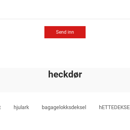
Send inn
heckdør
t
hjulark
bagagelokksdeksel
hETTEDEKSE