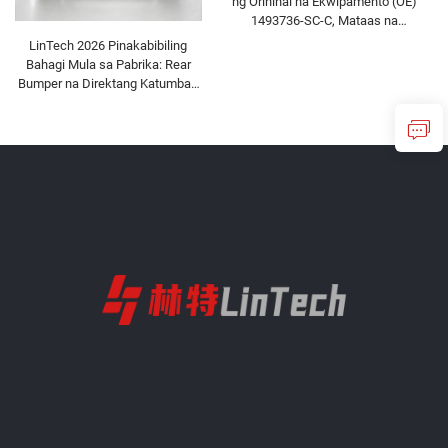
ng Orihinal na Ekwipamento (OE)
1493736-SC-C, Mataas na
Presisyong Pagmold, May Primer
LinTech 2026 Pinakabibiling
na Pintura, Compatible sa
Bahagi Mula sa Pabrika: Rear
Orihinal na Radar at Sensor,
Bumper na Direktang Katumbas
Hindi Nakakasira sa Instalasyon,
ng OE 1582571-SC-C para sa
Para sa Repair Shop at Fleet
Refresh
Maintenance