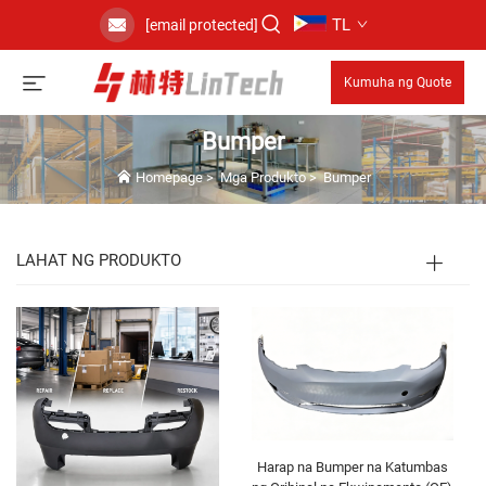
TL
[email protected]
Kumuha ng Quote
Bumper
Homepage
>
Mga Produkto
>
Bumper
LAHAT NG PRODUKTO
Harap na Bumper na Katumbas