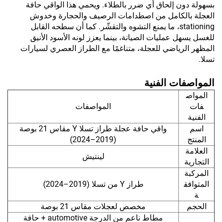
بسهولة دون إلحاق أي ضرر بالطلاء. ويحمي هذا الواقي حافة
العجلة بالكامل من اصطدامات الرصيف والحجارة وخدوش
stationing، ما يمنع التشوه والتقشّر. كما أن سطحه القابل
للغسل يسهل عمليات الصيانة، بينما يعزز لونه الأسود الأنيق
المظهر الرياضي للعجلة، متناغمًا مع الطراز العصري لسيارات
تسلا.
المواصفات الفنية
المواص
فات
المواصفات
الفنية
اسم
واقي حافة عجلة طراز تسلا Y مقاس 21 بوصة
المنتج
(2019–2024)
العلامة
لينتيش
التجارية
المركبة
المتوافق
طراز Y من تسلا (2019–2024)
ة
الحجم
مخصص لعجلات مقاس 21 بوصة
مطاط ناعم من الدرجة automotive + حافة