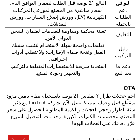
التوافق
البالغ 21 بوصة قبل الطلب لضمان التوافق التام.
دعم
أسعار مباشرة من المصنع لموزعي المركبات
الطلبات
الكهربائية (EV)، وورش إصلاح السيارات، وورش
بالجملة
التعديلات.
تعبئة محكمة ومقاومة للصدمات لضمان الشحن
التغليف
الدولي الآمن.
تعليمات واضحة سهلة الاستخدام لتثبيت مشبك
دليل
القفل وفتحة صمام الإطارات؛ ولا تتطلب أدوات
التركيب
احترافية.
دعم ما
استجابة سريعة للاستفسارات المتعلقة بالتركيب
بعد البيع
والتجهيز وجودة المنتج.
CTA
احمِ عجلات طراز Y بمقاس 21 بوصة باستخدام نظام تأمين مزود
بمقطع قفل وحماية متينة! اتصل الآن بشركة LinTech مع ذكر
سنة الطراز وحجم العجلات والكمية المطلوبة للحصول على سعر
المصنع، وخصومات الكميات الكبيرة، وخدمات التوصيل السريع.
عزّز دفاعك على العجلات اليوم!