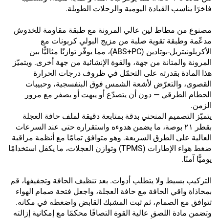
فاخرًا يناسب القيادة اليومية والرحلات الطويلة.
مصنوع من مطاط لين عالي المرونة مع طبقة مقاومة للخدوش
مدعّمة وطبقة تقوية صلبة من مزيج البولي كربونات مع
الأكريلونيتريل-بوتادين (ABS+PC)، مما يوفّر توازنًا مثاليًّا بين
المرونة والمتانة من جهة، والقوة الإنشائية من جهة أخرى. ويتميّز
هذا المادة بقدرته على التحمّل في ظروف درجات الحرارة
القصوى، والتعرّض لأشعة الشمس فوق البنفسجية، وحبيبات
الحطام الطرقي — دون أن يتصدّع أو يبهت أو يصفر مع مرور
الزمن.
يتميّز التصميم المنحني بدقة بمتابعة دقيقة لملف حافة العجلة
بقطر ٢١ بوصة، ما يضمن هدوءه واستقراره حتى عند السرعات
العالية على الطرق السريعة. وهو متوافق تمامًا مع أنظمة مراقبة
ضغط هواء الإطارات (TPMS) وتوازن العجلات، ما يكفل استخدامًا
يوميًّا آمنًا.
التركيب بسيط ولا يتطلب أدوات. بعد تنظيف الحافة وتجفيفها، قم
بمحاذاة واقي الحافة مع حافة العجلة، واجعل فتحة صمام الهواء
تتوافق مع الصمام، ثم ثبت المشبك القابض واضغطه في مكانه.
وتضمن مادة اللصق عالية القوة التصاقًا محكمًا مع إمكانية إزالته