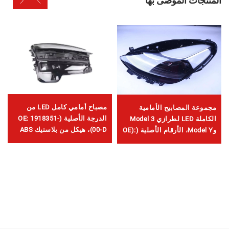
المنتجات الموصى بها
مصباح أمامي كامل LED من
مجموعة المصابيح الأمامية
الدرجة الأصلية (OE: 1918351-
الكاملة LED لطرازي Model 3
00-D)، هيكل من بلاستيك ABS
وModel Y، الأرقام الأصلية (OE):
عالي المتانة، وعدسة من البولي
1514952-00-D، 1514952-00-E،
كربونيت (PC) مقاومة للأشعة
1514952-10-E، إضاءة سيارات،
فوق البنفسجية، مدى الشعاع
استبدال للمصابيح الأمامية
العالي ٨٥٠ مترًا، ومدة خدمة
تصل إلى ٥٠٠٠٠ ساعة، مناسب
لاستبدال المصابيح الأمامية
لطرازي Model 3 وModel Y،
والتصدير عبر الحدود