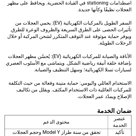
اصطدامات stationing في القيادة الحضرية. ويحافظ على مظهر
العجلات نظيفًا وكأنها جديدة.
السفر الطويل بالمركبات الكهربائية (EV): يحمي العجلات من
تأثيرات الحصى على الطرق السريعة والظروف الوعرة للطرق.
ويوفر حماية موثوقة عند التوقف المتكرر لشحن المركبة أو خلال
الرحلات الطويلة.
الأناقة والصيانة للمركبات الكهربائية (EV): يُحسّن مظهر العجلات
بإضافة حلقة أنيقة رياضية الشكل. ويتماشى مع الأسلوب العصري
لسيارات تسلا الكهربائية؛ وسهل التنظيف والصيانة.
الاستخدام العائلي واليومي: حماية متينة وفعالة من حيث التكلفة
للمركبات العائلية ذات الاستخدام المكثف. ويقلل من تكاليف
الإصلاح ويمدّد عمر العجلات.
ضمان الخدمة
عنصر
محتوى الدعم
الخدمة
تأكيد
تحقق من سنة طراز Model Y وحجم العجلات