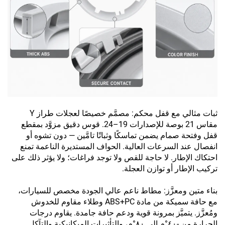
ثبات مثالي مع قفل محكم: مصمَّم خصيصًا لعجلات طراز Y
مقاس 21 بوصة للإصدارات 19–24. قوس دقيق مزوَّد بمقطع
قفل وفتحة صمام يضمن تماسكًا وثباتًا تامَّين — دون تشوه أو
انفصال عند السرعات العالية. الحواف المستديرة الناعمة تمنع
احتكاك الإطار. لا حاجة للقص ولا توجد فراغات؛ ولا يؤثر ذلك على
تركيب الإطار أو توازن العجلة.
بناء متين ومعزَّز: مطاط ناعم عالي الجودة مخصص للسيارات،
مع حافة سميكة من مادة ABS+PC وطلاء مقاوم للخدوش
ومُعزَّز. يتميَّز بمرونة قوية ودعم حافة جامدة. يقاوم درجات
الحرارة من -٤٠°م إلى ٨٠°م، والتأثيرات الميكانيكية والتآكل