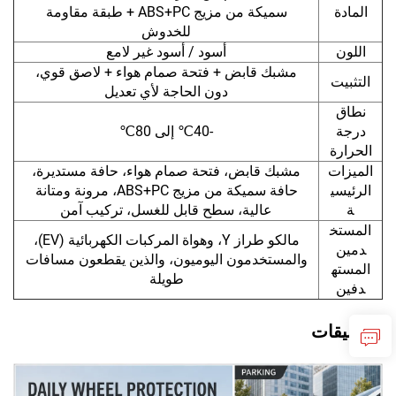
المادة
سميكة من مزيج ABS+PC + طبقة مقاومة
للخدوش
اللون
أسود / أسود غير لامع
مشبك قابض + فتحة صمام هواء + لاصق قوي،
التثبيت
دون الحاجة لأي تعديل
نطاق
درجة
-40℃ إلى 80℃
الحرارة
الميزات
مشبك قابض، فتحة صمام هواء، حافة مستديرة،
الرئيسي
حافة سميكة من مزيج ABS+PC، مرونة ومتانة
ة
عالية، سطح قابل للغسل، تركيب آمن
المستخ
مالكو طراز Y، وهواة المركبات الكهربائية (EV)،
دمين
والمستخدمون اليوميون، والذين يقطعون مسافات
المسته
طويلة
دفين
التطبيقات