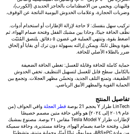
والبهتان. ويحمي من الاصطدامات بالحاجز الحديدي (الكورب)،
وضربات الحجارة، وعلامات الخدوش اليومية الناتجة عن الوقوف.
تركيب سهل بنفسك: لا حاجة لإزالة الإطارات أو استخدام أدوات.
نظّف الحافة جيدًا، وحاذا بين مشبك القفل وفتحة صمام الهواء، ثم
اضغط بقوة، وتنتهي العملية في غضون ٥ دقائق. يلتصق المُثبّت
بقوة ويظل ثابتًا، ويمكن إزالته بسهولة دون ترك أي بقايا أو إلحاق
ضرر بالطلاء الأصلي للحافة.
حماية كاملة للحافة وقابلة للغسل: تغطي الحافة الضعيفة
بالكامل. سطح قابل للغسل لتسهيل التنظيف. تخفي الخدوش
الطفيفة، وتمنع التلف الجديد، وتحسّن مظهر العجلات. وتجمع بين
الحماية القوية والمظهر الأنيق الرياضي.
تفاصيل المنتج
LinTech طراز Y بحجم 21 بوصة
قطر العجلة
واقي الحواف (من
عام ٢٠١٩ إلى ٢٠٢٤) هو واقي حافة متين مصمم خصيصًا
لإطارات طراز Tesla Model Y مقاس ٢١ بوصة. مصنوع بمشبك
قفل، وفتحة خاصة بصمام الهواء، وحافة مستديرة، وحافة سميكة
من مادة ABS+PC، مما يوفّر ثباتًا آمنًا، وحماية متينة، وتشطيبًا