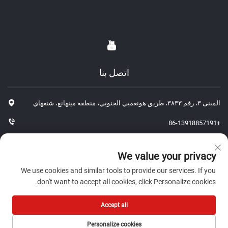
اتصل بنا
المبنى ٣، رقم ٣٨٣٣، طريق هونغميي الجنوبي، منطقة مينهانغ، شنغهاي
+86-13918857191
+86-13918857191
We value your privacy
[email protected]
We use cookies and similar tools to provide our services. If you
don't want to accept all cookies, click Personalize cookies.
حقوق الطبع والنشر © ٢٠٢٦ شركة شنغهاي جي بي لقطع غيار السيارات
Accept all
المحدودة. جميع الحقوق محفوظة.-
سياسة الخصوصية
Personalize cookies