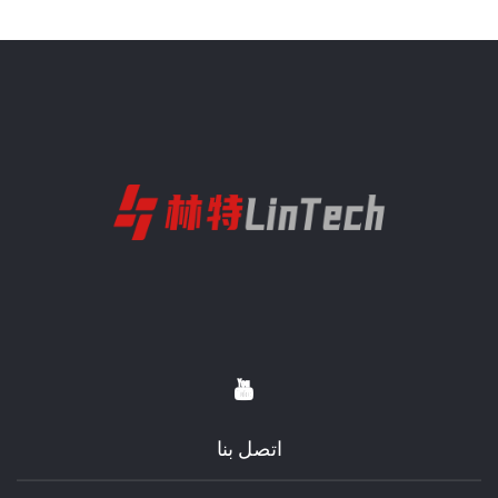
و١٥١٤٩٥٢-١٠-هـ، إضاءة سيارات،
قطع غيار لمصابيح أمامية
اتصل بنا