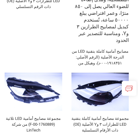
LED للطرازات ٣ وY الأصلية (OE)
ذات الرقم التسلسلي
١٥١٥٩٥٣-٠٠-ج، قطع غيار لمصابيح
أمامية للسيارات
مصابيح أمامية كاملة بتقنية LED من
الدرجة الأصلية (الرقم الأصلي:
١٩١٨٣٥١-٠٠-د)، وهيكل من
بلاستيك ABS عالي المتانة، وعدسة
من البولي كربونات المُثبَّتة ضد
الأشعة فوق البنفسجية، ومدى
إضاءة للضوء العالي يصل إلى ٨٥٠
مترًا، وعمر افتراضي يبلغ ٥٠٠٠٠
ساعة، تُستخدم كبديل لمصابيح
الطرازين ٣ وY، ومناسبة للتصدير
عبر الحدود
مجموعة مصابيح أمامية كاملة بتقنية
مجموعة مصابيح أمامية LED ثلاثية
LED للطرازات ٣ وY الأصلية (OE)
(1760889-00-F) من شركة
ذات الأرقام التسلسلية
LinTech
١٥١٤٩٥٢-٠٠-د، ١٥١٤٩٥٢-٠٠-هـ،