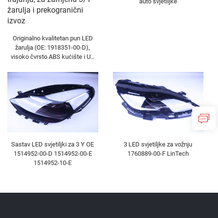
auto svjetiljke
Originalno kvalitetan pun LED
žarulja (OE: 1918351-00-D),
visoko čvrsto ABS kućište i UV
stabiliziran PC objektiv, 850m
širok spektar svjetlosti 50000H
Trajanje trajanja, za zamjenu 3/Y
žarulja i prekogranični izvoz
Sastav LED svjetiljki za 3 Y OE
3 LED svjetiljke za vožnju
1514952-00-D 1514952-00-E
1760889-00-F LinTech
1514952-10-E