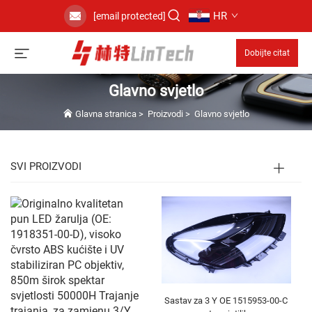
HR
[email protected]
Dobijte citat
Glavno svjetlo
Glavna stranica
>
Proizvodi
>
Glavno svjetlo
SVI PROIZVODI
Sastav za 3 Y OE 1515953-00-C