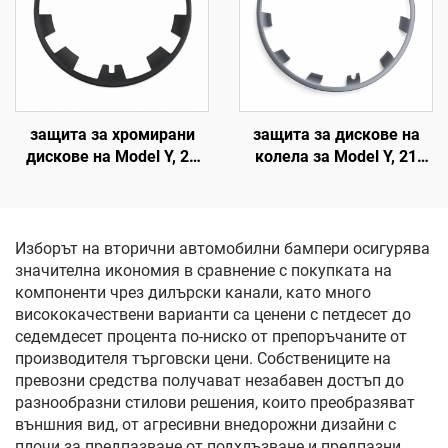
защита за хромирани
защита за дискове на
дискове на Model Y, 20
колела за Model Y, 21
инча, модели 2019–2024
инча (19–24 г.), LinTech
г., LinTech
Изборът на вторични автомобилни бампери осигурява
значителна икономия в сравнение с покупката на
компоненти чрез дилърски канали, като много
висококачествени варианти са ценени с петдесет до
седемдесет процента по-ниско от препоръчаните от
производителя търговски цени. Собствениците на
превозни средства получават незабавен достъп до
разнообразни стилови решения, които преобразяват
външния вид, от агресивни внедорожни дизайни с
плочи за предпазване от подхлъзване и предпазни