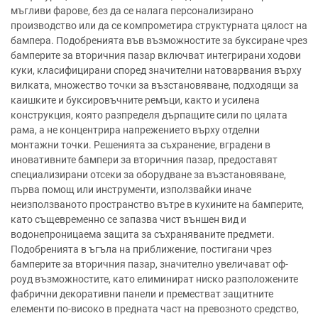
мъгливи фарове, без да се налага персонализирано
производство или да се компрометира структурната цялост на
бампера. Подобренията във възможностите за буксиране чрез
бамперите за вторичния пазар включват интегрирани ходови
куки, класифицирани според значителни натоварвания върху
вилката, множество точки за възстановяване, подходящи за
каишките и буксировъчните ремъци, както и усилена
конструкция, която разпределя дърпащите сили по цялата
рама, а не концентрира напрежението върху отделни
монтажни точки. Решенията за съхранение, вградени в
иновативните бампери за вторичния пазар, предоставят
специализирани отсеки за оборудване за възстановяване,
първа помощ или инструменти, използвайки иначе
неизползваното пространство вътре в кухините на бамперите,
като същевременно се запазва чист външен вид и
водонепроницаема защита за съхраняваните предмети.
Подобренията в ъгъла на приближение, постигани чрез
бамперите за вторичния пазар, значително увеличават оф-
роуд възможностите, като елиминират ниско разположените
фабрични декоративни панели и преместват защитните
елементи по-високо в предната част на превозното средство,