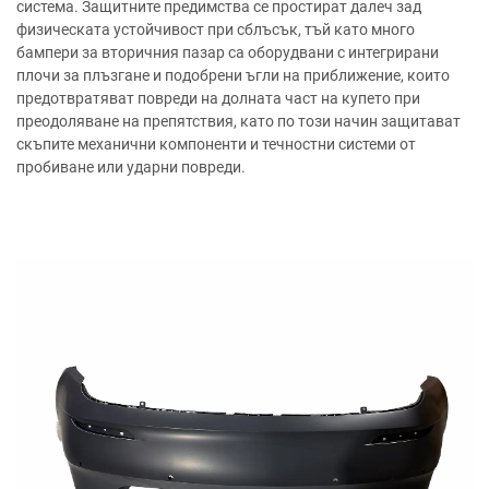
система. Защитните предимства се простират далеч зад
физическата устойчивост при сблъсък, тъй като много
бампери за вторичния пазар са оборудвани с интегрирани
плочи за плъзгане и подобрени ъгли на приближение, които
предотвратяват повреди на долната част на купето при
преодоляване на препятствия, като по този начин защитават
скъпите механични компоненти и течностни системи от
пробиване или ударни повреди.