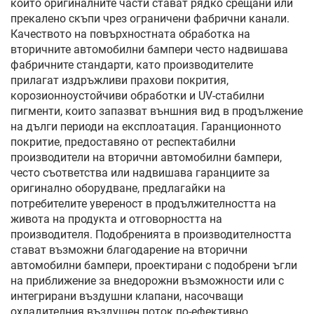
които оригиналните части стават рядко срещани или
прекалено скъпи чрез ограничени фабрични канали.
Качеството на повърхностната обработка на
вторичните автомобилни бампери често надвишава
фабричните стандарти, като производителите
прилагат издръжливи прахови покрития,
корозионноустойчиви обработки и UV-стабилни
пигменти, които запазват външния вид в продължение
на дълги периоди на експлоатация. Гаранционното
покритие, предоставяно от респектабилни
производители на вторични автомобилни бампери,
често съответства или надвишава гаранциите за
оригинално оборудване, предлагайки на
потребителите увереност в продължителността на
живота на продукта и отговорността на
производителя. Подобренията в производителността
стават възможни благодарение на вторични
автомобилни бампери, проектирани с подобрени ъгли
на приближение за внедорожни възможности или с
интегрирани въздушни клапани, насочващи
охладителния въздушен поток по-ефективно.