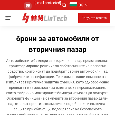
[email protected]
BG
Получете оферта
брони за автомобили от
вторичния пазар
Автомобилните бампери за вторичния пазар представляват
трансформиращо решение за собствениците на превозни
средства, които искат да подобрят своите автомобили над
фабричните спецификации. Тези заместващи компоненти
изпълняват критична защитна функция, като едновременно
предлагат възможности за естетическа персонализация,
които фабрично монтираните бампери не могат да осигурят.
Основните функции на бамперите за вторичния пазар далеч
надхвърлят простите козметични подобрения и включват
защита при сблъсъци, подобряване на безопасното
взаимодействие с пешеходци и запазване на стойността на