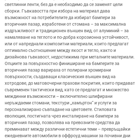
светлинни ленти, без да е необходимо да се заменят цели
сборки. Гъвкавостта при избора на материал дава
възможност на потребителите да избират бампери за
вторичния пазар, изработени от стомана – за максимална
издръжливост и традиционен външен вид, от алуминий – за
намаляване на теглото и по-добра корозионна устойчивост,
или от напреднали композитни материали, които предлагат
оптимално съотношение между якост и тегло, както и
дизайнова гъвкавост, недостижима при металните материали.
Опциите за повърхностно финиширане на бамперите за
вторичния пазар варираха от полирани хромирани
повърхности, създаващи класическия външен вид на
хотродове, до матовочерни прахови покрития, които придават
съвременен тактически вид, като се предлагат и множество
междинни възможности – включително шлифирани
неръждаеми стомани, текстури „хамъртон“ и услуги за
персонализирано съвпадане на цветовете. Стиловата
еволюция, постигната чрез инсталиране на бампери за
вторичния пазар, позволява на превозните средства да
преминават между различни естетични теми – превръщайки
ежедневните автомобили в оффроуд машини за почивни дни