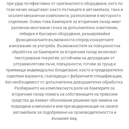
при удар по-ефективно от оригиналното оборудване, като по
този начин защитават както пътниците в автомобила, така и
скъпите механични компоненти, разположени в моторното
отделение. Освен това бамперите за вторичния пазар имат
различни монтажни точки за допълнително осветление,
лебедки и буксирно оборудване, разширявайки
функционалните възможности според конкретните
изисквания за употреба. Възможностите за повърхностна
обработка на бамперите за вторичния пазар включват
текстурирани покрития, устойчиви на деградация от
ултравиолетови лъчи, повърхности, готови за грунд и
приемащи индивидуално боядисване, както и предварително
оцветени варианти, съвпадащи с фабричните спецификации,
без необходимост от допълнителна довършителна обработка.
Разбирането на комплексната роля на бамперите за
вторичния пазар помага на собствениците на превозни
средства да вземат обосновани решения при замяна на
повредени компоненти или при модернизация на своите
автомобили за подобряване на производителността и
външния вид.