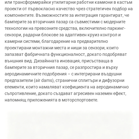
или трансформирайки утилитарни работни камиони в кастъм
проекти от първокласно качество чрез стратегичен подбор на
компонентите. Възможностите за интеграция гарантират, че
бамперите за вторичния пазар са съвместими с модерните
технологии на превозните средства, включително паркинг-
сензори, радарни блокове за адаптивен круиз контрол и
камерни системи, благодарение на предварително
проектирани монтажни места и ниши за сензори, които
запазват фабричната функционалност, докато подобряват
външния вид. Дизайнната иновация, присъстваща в
бамперите за вторичния пазар, се разпростира и върху
аеродинамичните подобрения – с интегрирани въздушни
предпазители (air dams), странични сплитъри и дифузорни
елементи, които намаляват коефициента на аеродинамично
съпротивление, докато създават агресивен наземен ефект,
напомнящ приложенията в моторспортовете.