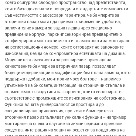
което осигурява свободно пространство над препятствията,
които биха докоснали и повредили стандартните компоненти.
Съвместимостта с аксесоари гарантира, че бамперите за
вторичния пазар могат да приемат съвременни удобства,
включително камери за задна гледка чрез специално
предвидени корпуси, паркинг сензори чрез предварително
конфигурирани монтажни места и възможности за монтиране
на регистрационни номера, които отговарят на законовите
изисквания, без да се компрометира естетиката на дизайна.
Модулните възможности за разширение, присъщи на
качествените бампери за вторичния пазар, позволяват
бъдещи модернизации и модификации без пълна замяна, като
поддържат добавки, монтирани чрез болтове – например
удължения на биковете, интеграция на странични стъпала и
съвместимост с издутини на фаровете, които еволюират в
съответствие с променящите се изисквания на собственика.
Функционалната универсалност се простира и до
специализирани приложения, при които бамперите за
вторичния пазар изпълняват уникални функции – например
монтиране на снежни плугове за зимни сервизни превозни
средства, интеграция на защитни решетки за поддръжка на