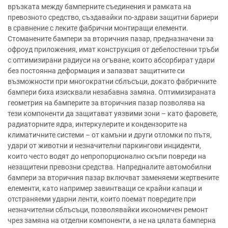
връзката между бамперните съединения и рамката на
превозното средство, създавайки по-здрави защитни бариери
в сравнение с леките фабрични монтиращи елементи.
Стоманените бампери за вторичния пазар, предназначени за
офроуд приложения, имат конструкция от дебелостенни тръби
с оптимизирани радиуси на огъване, които абсорбират удари
без постоянна деформация и запазват защитните си
възможности при многократни сблъсъци, докато фабричните
бампери биха изисквали незабавна замяна. Оптимизираната
геометрия на бамперите за вторичния пазар позволява на
тези компоненти да защитават уязвими зони – като фаровете,
радиаторните ядра, интеркулерите и кондензорите на
климатичните системи – от камъни и други отломки по пътя,
удари от животни и незначителни паркингови инциденти,
които често водят до непропорционално скъпи повреди на
незащитени превозни средства. Напредналите автомобилни
бампери за вторичния пазар включват заменяеми жертвените
елементи, като например завинтващи се крайни капаци и
отстраняеми ударни ленти, които поемат повредите при
незначителни сблъсъци, позволявайки икономичен ремонт
чрез замяна на отделни компоненти, а не на цялата бамперна