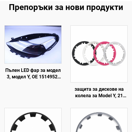
Препоръки за нови продукти
Пълен LED фар за модел
3, модел Y, OE 1514952-
00-D, 1514952-00-E,
защита за дискове на
1514952-10-E, подмяна
колела за Model Y, 21
на фарове за
инча (19–24 г.), LinTech
автомобилно осветление