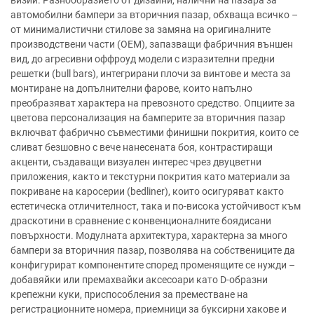
визии. Разнообразието от дизайни, налични на пазара за
автомобилни бампери за вторичния пазар, обхваща всичко –
от минималистични стилове за замяна на оригиналните
производствени части (OEM), запазващи фабричния външен
вид, до агресивни оффроуд модели с изразителни предни
решетки (bull bars), интегрирани плочи за винтове и места за
монтиране на допълнителни фарове, които напълно
преобразяват характера на превозното средство. Опциите за
цветова персонализация на бамперите за вторичния пазар
включват фабрично съвместими финишни покрития, които се
сливат безшовно с вече нанесената боя, контрастиращи
акценти, създаващи визуален интерес чрез двуцветни
приложения, както и текстурни покрития като материали за
покриване на каросерии (bedliner), които осигуряват както
естетическа отличителност, така и по-висока устойчивост към
драскотини в сравнение с конвенционалните боядисани
повърхности. Модулната архитектура, характерна за много
бампери за вторичния пазар, позволява на собствениците да
конфигурират компонентите според променящите се нужди –
добавяйки или премахвайки аксесоари като D-образни
крепежни куки, приспособления за преместване на
регистрационните номера, приемници за буксирни хакове и