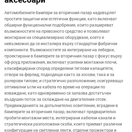
Автомобилните бампери за вторичния пазар надхвърлят
простите защитни или естетични функции, като включват
обширни функционални подобрения, които разширяват
възможностите на превозното средство и позволяват
монтиране на специализирано оборудване, което е
невъзможно да се инсталира върху стандартни фабрични
компоненти. Възможностите за интегриране на лебедки,
проектирани в бамперите за вторичния пазар с фокус върху
оф-роуд приложения, включват усилени монтажни плочи,
класифицирани според определени теглови капацитети,
отвори за ферлид, подходящи както за хосови, така и за
ролерови типове, и стратегично разположение, осигуряващо
оптимални ъгли на кабела по време на операции по
изваждане, като едновременно се запазва достатъчен
въздушен поток за охлаждане на двигателния отсек.
Предвижданията за допълнително осветление, вградени в
бамперите за вторичния пазар, включват предварително
пробити монтажни места, интегрирани кабелни канали и
стратегически разположени скоби, които приемат различни
конфигурации на светлинни ленти, отделни прожектори и