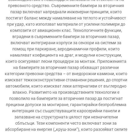
превозното средство. Съвременните бампери за вторичния
пазар включват напреднали инженерни принципи, които
постигат баланс между намаляване на теглото и устойчивост
при удар, като използват материали от усилени полимери до
композити от авиационен клас. Технологичните функции,
вградени в съвременните бампери за вторичния пазар,
включват интегрирани корпуси за сензори на системи за
помощ при паркиране, аеродинамични профили, които
намаляват коефициента на драг, и модулни конструкции,
които осигуряват лесни процедури за монтаж. Приложенията
на бамперите за вторичния пазар обхващат различни
категории превозни средства – от внедорожни камиони, които
изискват тежкоконструктивни стоманени решения, до спортни
автомобили, които изискват леки алтернативи от въглеродно
влакно. Развитието на производствените технологии е
позволило на бамперите за вторичния пазар да постигнат
прецизни допуски за монтиране, гарантирайки безпроблемна
интеграция със съществуващите каросерийни панели и
запазване на структурната цялост при незначителни
сблъсъци. Тези компоненти често включват зони за
абсорбиране на енергия („круш-зони“), които разсейват силите