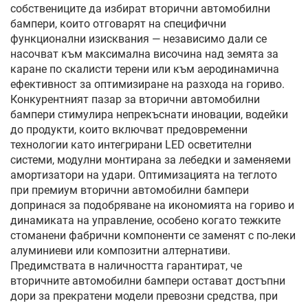
собствениците да избират вторични автомобилни
бампери, които отговарят на специфични
функционални изисквания — независимо дали се
насочват към максимална височина над земята за
каране по скалисти терени или към аеродинамична
ефективност за оптимизиране на разхода на гориво.
Конкурентният пазар за вторични автомобилни
бампери стимулира непрекъснати иновации, водейки
до продукти, които включват предовременни
технологии като интегрирани LED осветителни
системи, модулни монтирана за лебедки и заменяеми
амортизатори на удари. Оптимизацията на теглото
при премиум вторични автомобилни бампери
допринася за подобряване на икономията на гориво и
динамиката на управление, особено когато тежките
стоманени фабрични компоненти се заменят с по-леки
алуминиеви или композитни алтернативи.
Предимствата в наличността гарантират, че
вторичните автомобилни бампери остават достъпни
дори за прекратени модели превозни средства, при