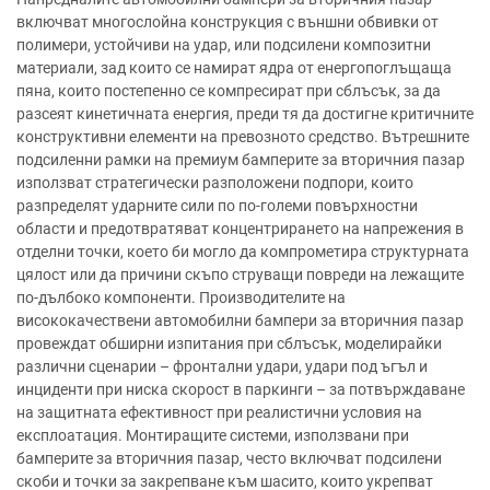
включват многослойна конструкция с външни обвивки от
полимери, устойчиви на удар, или подсилени композитни
материали, зад които се намират ядра от енергопоглъщаща
пяна, които постепенно се компресират при сблъсък, за да
разсеят кинетичната енергия, преди тя да достигне критичните
конструктивни елементи на превозното средство. Вътрешните
подсиленни рамки на премиум бамперите за вторичния пазар
използват стратегически разположени подпори, които
разпределят ударните сили по по-големи повърхностни
области и предотвратяват концентрирането на напрежения в
отделни точки, което би могло да компрометира структурната
цялост или да причини скъпо струващи повреди на лежащите
по-дълбоко компоненти. Производителите на
висококачествени автомобилни бампери за вторичния пазар
провеждат обширни изпитания при сблъсък, моделирайки
различни сценарии – фронтални удари, удари под ъгъл и
инциденти при ниска скорост в паркинги – за потвърждаване
на защитната ефективност при реалистични условия на
експлоатация. Монтиращите системи, използвани при
бамперите за вторичния пазар, често включват подсилени
скоби и точки за закрепване към шасито, които укрепват