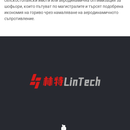
селскостопански имоти или аеродинамична оптимизация за
шофьори, които пътуват по магистралите и търсят подобрена
икономия на гориво чрез намаляване на аеродинамичното
съпротивление.