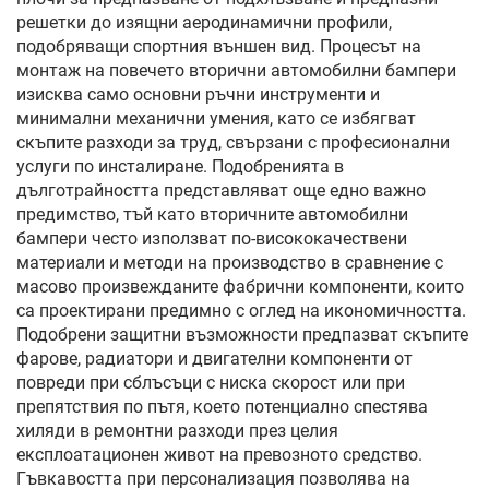
решетки до изящни аеродинамични профили,
подобряващи спортния външен вид. Процесът на
монтаж на повечето вторични автомобилни бампери
изисква само основни ръчни инструменти и
минимални механични умения, като се избягват
скъпите разходи за труд, свързани с професионални
услуги по инсталиране. Подобренията в
дълготрайността представляват още едно важно
предимство, тъй като вторичните автомобилни
бампери често използват по-висококачествени
материали и методи на производство в сравнение с
масово произвежданите фабрични компоненти, които
са проектирани предимно с оглед на икономичността.
Подобрени защитни възможности предпазват скъпите
фарове, радиатори и двигателни компоненти от
повреди при сблъсъци с ниска скорост или при
препятствия по пътя, което потенциално спестява
хиляди в ремонтни разходи през целия
експлоатационен живот на превозното средство.
Гъвкавостта при персонализация позволява на