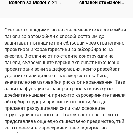
колела за Model Y, 21
сплавен стоманен
инча (19–24 г.), LinTech
джантов обръч за Model
Y 3488226-00-A
Основното предимство на съвременните каросерийни
панели за автомобили е способността им да
защитават пътниците при сблъсъци чрез стратегично
проектирани характеристики за абсорбиране на
енергия. В отличие от по-старите конструкции на
панели, съвременните версии включват инженерно
проектирани зони за деформация, които разсейват
ударните сили далеч от пасажерската кабина,
значително намалявайки риска от наранявания. Тази
защитна функция се разпространява и върху по-
дребните инциденти, при които каросерийните панели
абсорбират удари при ниски скорости, без да
предават разрушителни сили към основните
структурни компоненти. Намаляването на теглото
представлява още едно съществено предимство, тъй
като по-леките каросерийни панели директно