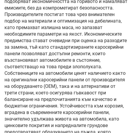
подобряват икономичността на горивото и намаляват
емисиите, без да компрометират безопасността.
Производителите постигат това чрез внимателен
подбор на материали и оптимизация на дебелината,
като премахват излишна маса, но запазват
необходимите параметри на якост. Икономическите
предимства стават очевидни при оценка на разходите
за замяна, тъй като стандартизираните каросерийни
панели позволяват достъпни ремонти, които
възстановяват автомобилите в състояние,
съответстващо на това преди злополуката.
Собствениците на автомобили ценят наличието както
на оригинални каросерийни панели от производителя
на оборудването (OEM), така и на алтернативи от
трети страни, което осигурява гъвкавост при
балансиране на предпочитанията към качество и
бюджетни ограничения. Устойчивостта към корозия,
вградена в съвременните каросерийни панели,
значително удължава живота на автомобила, като
цинковите покрития и напредналите грундове
предотвратяват образуването на ръжда, която