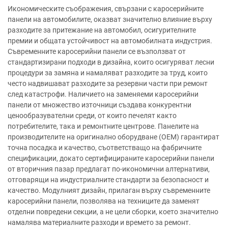
Икономическите съображения, свързани с каросерийните
панели на автомобилите, оказват значително влияние върху
разходите за притежание на автомобил, осигурителните
премии и общата устойчивост на автомобилната индустрия.
Съвременните каросерийни панели се възползват от
стандартизирани подходи в дизайна, които осигуряват лесни
процедури за замяна и намаляват разходите за труд, които
често надвишават разходите за резервни части при ремонт
след катастрофи. Наличието на заменяеми каросерийни
панели от множество източници създава конкурентни
ценообразувателни среди, от които печелят както
потребителите, така и ремонтните центрове. Панелите на
производителите на оригинално оборудване (OEM) гарантират
точна посадка и качество, съответстващо на фабричните
спецификации, докато сертифицираните каросерийни панели
от вторичния пазар предлагат по-икономични алтернативи,
отговарящи на индустриалните стандарти за безопасност и
качество. Модулният дизайн, прилаган върху съвременните
каросерийни панели, позволява на техниците да заменят
отделни повредени секции, а не цели сборки, което значително
намалява материалните разходи и времето за ремонт.