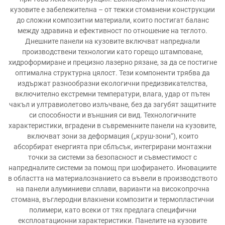
кузовите е забележителна – от тежки стоманени конструкции
до сложни композитни материали, които постигат баланс
между здравина и ефективност по отношение на теглото.
Днешните панели на кузовите включват напреднали
производствени технологии като горещо штамповане,
хидроформиране и прецизно лазерно рязане, за да се постигне
оптимална структурна цялост. Тези компоненти трябва да
издържат разнообразни екологични предизвикателства,
включително екстремни температури, влага, удар от пътен
чакъл и ултравиолетово излъчване, без да загубят защитните
си способности и външния си вид. Технологичните
характеристики, вградени в съвременните панели на кузовите,
включват зони за деформация („круш-зони“), които
абсорбират енергията при сблъсък, интегрирани монтажни
точки за системи за безопасност и съвместимост с
напредналите системи за помощ при шофирането. Иновациите
в областта на материалознанието са въвели в производството
на панели алуминиеви сплави, варианти на високопрочна
стомана, въглеродни влакнени композити и термопластични
полимери, като всеки от тях предлага специфични
експлоатационни характеристики. Панелите на кузовите