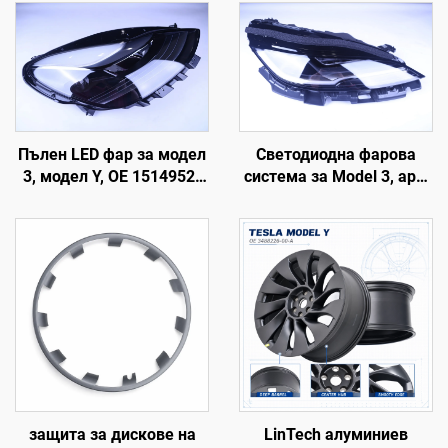
Пълен LED фар за модел
Светодиодна фарова
3, модел Y, OE 1514952-
система за Model 3, арт.
00-D, 1514952-00-E,
1760889-00-F, LinTech
1514952-10-E, подмяна
на фарове за
автомобилно осветление
защита за дискове на
LinTech алуминиев