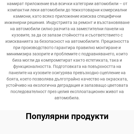
намират приложение във всички категории автомобили – от
компактни леки автомобили до тежкотоварни комерсиални
камиони, като всяко приложение изисква специфични
инженерни решения. Индустрията за ремонт и възстановяване
на автомобили силно разчита на заместителни панели на
кузовите, за да се запази стойността и съответствието с
изискванията за безопасност на автомобилите. Прецизността
при производството гарантира правилно монтиране и
минимизира зазорите и проблемите с подравняването, които
биха могли да компрометират както естетиката, така и
функционалността. Подготовката на повърхността на
панелите на кузовите осигурява превъзходно сцепление на
боята, което позволява дълготрайно качество на окраската,
устойчиво на екологична деградация и запазващо цветовата
последователност през целия експлоатационен живот на
автомобила.
Популярни продукти