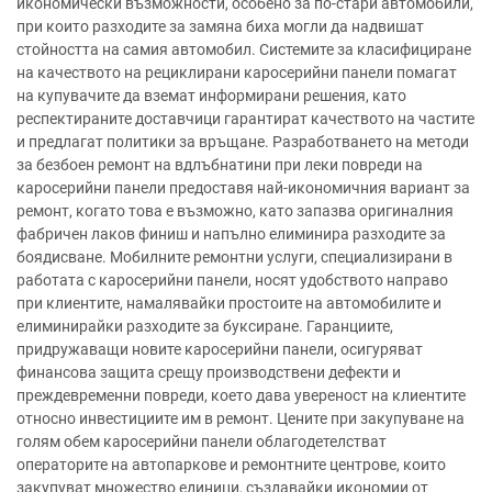
икономически възможности, особено за по-стари автомобили,
при които разходите за замяна биха могли да надвишат
стойността на самия автомобил. Системите за класифициране
на качеството на рециклирани каросерийни панели помагат
на купувачите да вземат информирани решения, като
респектираните доставчици гарантират качеството на частите
и предлагат политики за връщане. Разработването на методи
за безбоен ремонт на вдлъбнатини при леки повреди на
каросерийни панели предоставя най-икономичния вариант за
ремонт, когато това е възможно, като запазва оригиналния
фабричен лаков финиш и напълно елиминира разходите за
боядисване. Мобилните ремонтни услуги, специализирани в
работата с каросерийни панели, носят удобството направо
при клиентите, намалявайки простоите на автомобилите и
елиминирайки разходите за буксиране. Гаранциите,
придружаващи новите каросерийни панели, осигуряват
финансова защита срещу производствени дефекти и
преждевременни повреди, което дава увереност на клиентите
относно инвестициите им в ремонт. Цените при закупуване на
голям обем каросерийни панели облагодетелстват
операторите на автопаркове и ремонтните центрове, които
закупуват множество единици, създавайки икономии от