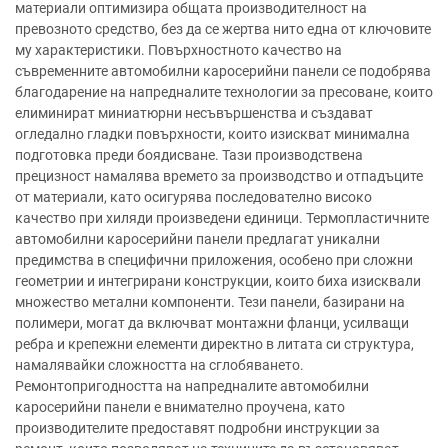
материали оптимизира общата производителност на
превозното средство, без да се жертва нито една от ключовите
му характеристики. Повърхностното качество на
съвременните автомобилни каросерийни панели се подобрява
благодарение на напредналите технологии за пресоване, които
елиминират миниатюрни несъвършенства и създават
огледално гладки повърхности, които изискват минимална
подготовка преди боядисване. Тази производствена
прецизност намалява времето за производство и отпадъците
от материали, като осигурява последователно високо
качество при хиляди произведени единици. Термопластичните
автомобилни каросерийни панели предлагат уникални
предимства в специфични приложения, особено при сложни
геометрии и интегрирани конструкции, които биха изисквали
множество метални компоненти. Тези панели, базирани на
полимери, могат да включват монтажни фланци, усилващи
ребра и крепежни елементи директно в литата си структура,
намалявайки сложността на сглобяването.
Ремонтопригодността на напредналите автомобилни
каросерийни панели е внимателно проучена, като
производителите предоставят подробни инструкции за