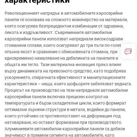
Революционният напредък в автомобилните каросерийни
панели се основава на сложното инженерство на материали,
което осигурява безпрецедентни комбинации от здравина,
лекота и издръжливост. Съвременните автомобилни
каросерийни панели използват напреднали високоздрави
стоманени сплави, които осигуряват до три пъти по-голяма
опънна якост в сравнение с обикновената стомана, при
едновременно намаляване на дебелината на панелите и
общата им тегло. Тази материална иновация пряко влияе
върху динамиката на превозното средство, като подобрява
ускорението, спирачната ефективност и манипулационните
характеристики – неща, които шофьорите забелязват веднага.
Процесът на производство на тези напреднали автомобилни
каросерийни панели включва прецизен контрол на
температурата и бързи охладителни цикли, които формират
оптимални зърнени структури в метала, водейки до панели,
които устойчиво се противопоставят на деформация под
натоварване, но остават формовани при производството.
Алуминиевите автомобилни каросерийни панели са добили
значимост в премиум сегмента на автомобилите, като