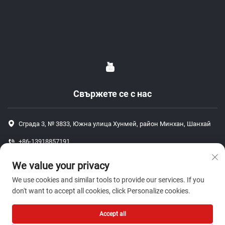
Свържете се с нас
Сграда 3, № 3833, Южна улица Хунмей, район Минхан, Шанхай
+86-13918857191
+86-13918857191
We value your privacy
[email protected]
We use cookies and similar tools to provide our services. If you
don't want to accept all cookies, click Personalize cookies.
Авторско право © 2026 Шанхай J P Автодетайли Ко., Лтд. Всички
Accept all
права запазени.-
Политика за поверителност