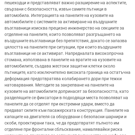
пешеходци и представляват важно разширение на аспектите,
свързани с безопасността, извън самите пътници в
автомобила. Интеграцията на панелите на кузовите на
автомобилите с системите за активиране на въздушните
възглавници изисква прецизно инженерство на секциите за
отделяне на панелите, които позволяват разгръщането на
въздушните възглавници без препятствия, докато се запазва
цялостта на панелите при ситуации, при които въздушните
възглавници не се активират. Напредналата високопрочна
стомана, използвана в панелите на вратите на кузовите на
автомобилите, създава жестоки защитни клетки около
пътниците, като изключително високата граница на остатъчна
деформация предотвратява колабирането дори при тежки
натоварвания. Методите за закрепване на панелите на
кузовите на автомобилите допринасят за безопасността, като
разделящите се фиксатори в подходящи места позволяват на
панелите да се отделят при екстремни удари, вместо да
предават силите към пасажерската конструкция. Панелите на
капаците на двигателя са оборудвани с безопасни шарнири и
скоби, проектирани така, че да предотвратят пълното им
отделяне при фронтални сблъсквания, намалявайки риска