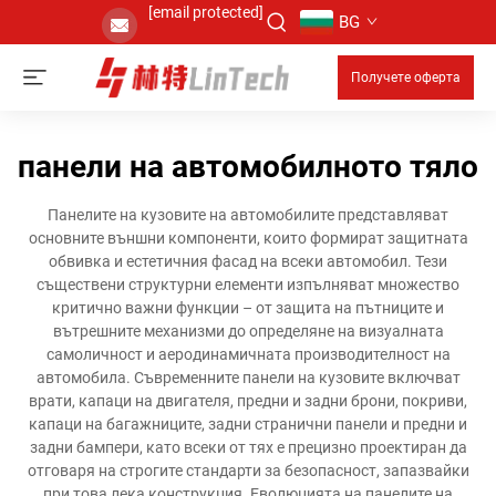
[email protected]
BG
Получете оферта
панели на автомобилното тяло
Панелите на кузовите на автомобилите представляват
основните външни компоненти, които формират защитната
обвивка и естетичния фасад на всеки автомобил. Тези
съществени структурни елементи изпълняват множество
критично важни функции – от защита на пътниците и
вътрешните механизми до определяне на визуалната
самоличност и аеродинамичната производителност на
автомобила. Съвременните панели на кузовите включват
врати, капаци на двигателя, предни и задни брони, покриви,
капаци на багажниците, задни странични панели и предни и
задни бампери, като всеки от тях е прецизно проектиран да
отговаря на строгите стандарти за безопасност, запазвайки
при това лека конструкция. Еволюцията на панелите на