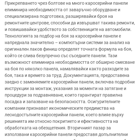
Прикрепването чрез болтове на много каросерийни панели
елиминира необходимостта от заваръчно оборудване и
специализирана подготовка, разширявайки броя на
ремонтните центрове, способни да извършват такива ремонти,
и повишавайки удобството за собствениците на автомобили.
Технологията за подбор на боя за каросерийни панели е
напреднала значително – компютърни системи за анализ на
оригинален лаков финиш определят точната формула на боя,
който се слива безупречно със съседните панели. Тази
възможност елиминира необходимостта от обширно смесване
на боя по няколко панела, намалявайки както разходите за
боя, така и времето за труд. Документацията, предоставена
заедно с заменяемите каросерийни панели, включва подробни
инструкции за монтаж, указания за моменти на затягане и
процедури за подравняване, които гарантират правилна
посадка и запазване на безопасността. Осигурителните
компании признават икономическите предимства на
леснодостъпните каросерийни панели, което влияе върху
решенията им относно покритието и ефективността на
обработката на обезщетения. Вторичният пазар за
използвани каросерийни панели предоставя допълнителни