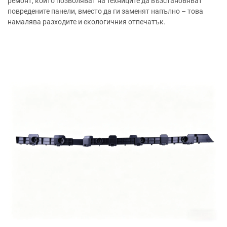
ремонт, които позволяват на техниците да възстановяват
повредените панели, вместо да ги заменят напълно – това
намалява разходите и екологичния отпечатък.