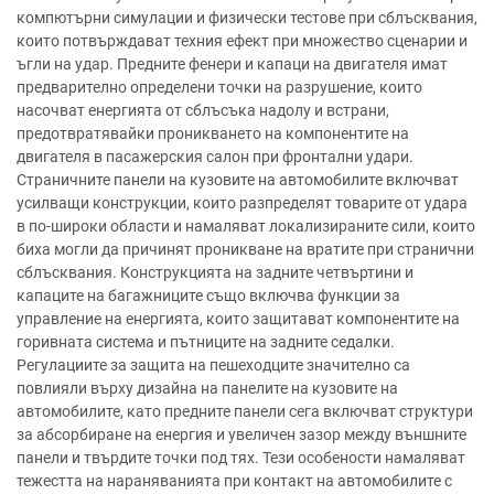
компютърни симулации и физически тестове при сблъсквания,
които потвърждават техния ефект при множество сценарии и
ъгли на удар. Предните фенери и капаци на двигателя имат
предварително определени точки на разрушение, които
насочват енергията от сблъсъка надолу и встрани,
предотвратявайки проникването на компонентите на
двигателя в пасажерския салон при фронтални удари.
Страничните панели на кузовите на автомобилите включват
усилващи конструкции, които разпределят товарите от удара
в по-широки области и намаляват локализираните сили, които
биха могли да причинят проникване на вратите при странични
сблъсквания. Конструкцията на задните четвъртини и
капаците на багажниците също включва функции за
управление на енергията, които защитават компонентите на
горивната система и пътниците на задните седалки.
Регулациите за защита на пешеходците значително са
повлияли върху дизайна на панелите на кузовите на
автомобилите, като предните панели сега включват структури
за абсорбиране на енергия и увеличен зазор между външните
панели и твърдите точки под тях. Тези особености намаляват
тежестта на нараняванията при контакт на автомобилите с