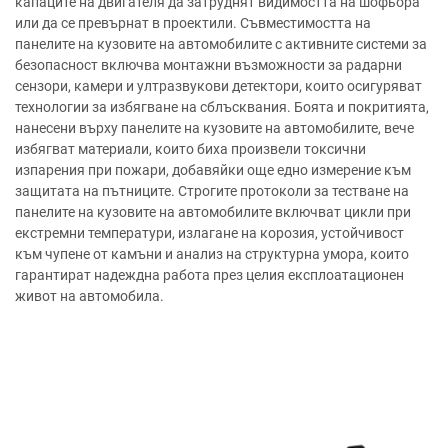
капаците на двигателя да затруднят видимостта на шофьора
или да се превърнат в проектили. Съвместимостта на
панелите на кузовите на автомобилите с активните системи за
безопасност включва монтажни възможности за радарни
сензори, камери и ултразвукови детектори, които осигуряват
технологии за избягване на сблъсквания. Боята и покритията,
нанесени върху панелите на кузовите на автомобилите, вече
избягват материали, които биха произвели токсични
изпарения при пожари, добавяйки още едно измерение към
защитата на пътниците. Строгите протоколи за тестване на
панелите на кузовите на автомобилите включват цикли при
екстремни температури, излагане на корозия, устойчивост
към чупене от камъни и анализ на структурна умора, които
гарантират надеждна работа през целия експлоатационен
живот на автомобила.