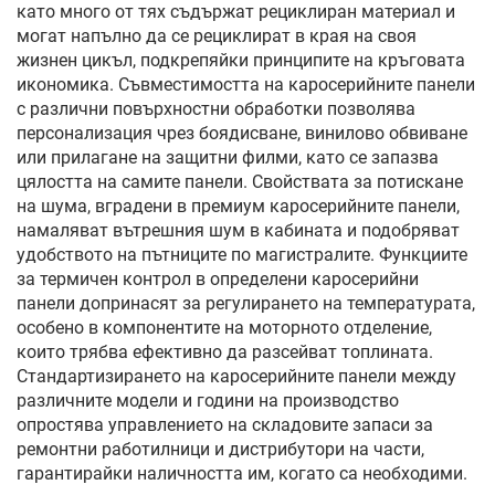
като много от тях съдържат рециклиран материал и
могат напълно да се рециклират в края на своя
жизнен цикъл, подкрепяйки принципите на кръговата
икономика. Съвместимостта на каросерийните панели
с различни повърхностни обработки позволява
персонализация чрез боядисване, винилово обвиване
или прилагане на защитни филми, като се запазва
цялостта на самите панели. Свойствата за потискане
на шума, вградени в премиум каросерийните панели,
намаляват вътрешния шум в кабината и подобряват
удобството на пътниците по магистралите. Функциите
за термичен контрол в определени каросерийни
панели допринасят за регулирането на температурата,
особено в компонентите на моторното отделение,
които трябва ефективно да разсейват топлината.
Стандартизирането на каросерийните панели между
различните модели и години на производство
опростява управлението на складовите запаси за
ремонтни работилници и дистрибутори на части,
гарантирайки наличността им, когато са необходими.