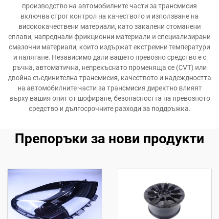
производство на автомобилните части за трансмисия
включва строг контрол на качеството и използване на
висококачествени материали, като закалени стоманени
сплави, напреднали фрикционни материали и специализирани
смазочни материали, които издържат екстремни температури
и налягане. Независимо дали вашето превозно средство е с
ръчна, автоматична, непрекъснато променяща се (CVT) или
двойна съединителна трансмисия, качеството и надеждността
на автомобилните части за трансмисия директно влияят
върху вашия опит от шофиране, безопасността на превозното
средство и дългосрочните разходи за поддръжка.
Препоръки за нови продукти