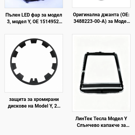
Оригинална джанта (OE:
Пълен LED фар за модел
3488223-00-A) за Модел
3, модел Y, OE 1514952-
Y, кована алуминиева
00-D, 1514952-00-E,
сплав, висока
1514952-10-E, подмяна
прецизност, съвместима
на фарове за
с оригиналните гайки и
автомобилно осветление
спирачна система, за
подмяна и
персонализиране
защита за хромирани
дискове на Model Y, 20
инча, модели 2019–2024
ЛинТек Тесла Модел Y
г., LinTech
Слънчево капакче за
покрива, управление