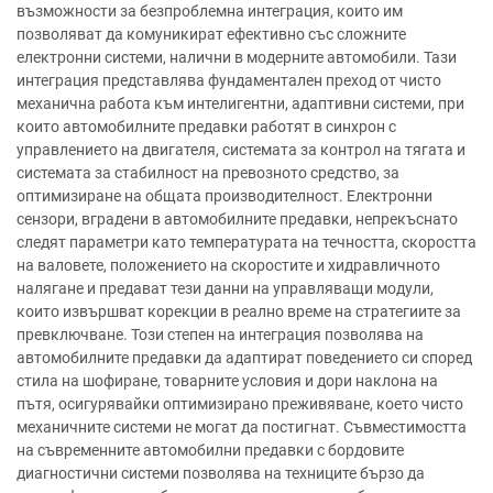
възможности за безпроблемна интеграция, които им
позволяват да комуникират ефективно със сложните
електронни системи, налични в модерните автомобили. Тази
интеграция представлява фундаментален преход от чисто
механична работа към интелигентни, адаптивни системи, при
които автомобилните предавки работят в синхрон с
управлението на двигателя, системата за контрол на тягата и
системата за стабилност на превозното средство, за
оптимизиране на общата производителност. Електронни
сензори, вградени в автомобилните предавки, непрекъснато
следят параметри като температурата на течността, скоростта
на валовете, положението на скоростите и хидравличното
налягане и предават тези данни на управляващи модули,
които извършват корекции в реално време на стратегиите за
превключване. Този степен на интеграция позволява на
автомобилните предавки да адаптират поведението си според
стила на шофиране, товарните условия и дори наклона на
пътя, осигурявайки оптимизирано преживяване, което чисто
механичните системи не могат да постигнат. Съвместимостта
на съвременните автомобилни предавки с бордовите
диагностични системи позволява на техниците бързо да