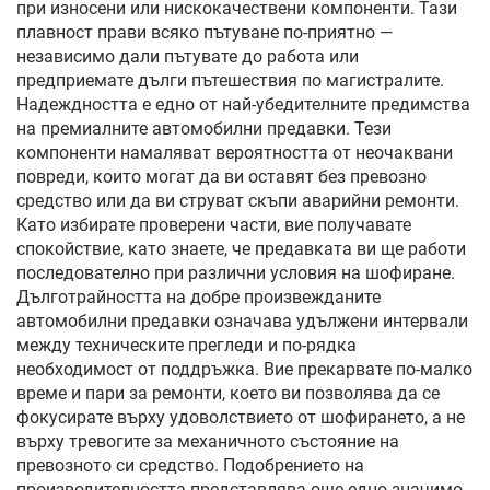
при износени или нискокачествени компоненти. Тази
плавност прави всяко пътуване по-приятно —
независимо дали пътувате до работа или
предприемате дълги пътешествия по магистралите.
Надеждността е едно от най-убедителните предимства
на премиалните автомобилни предавки. Тези
компоненти намаляват вероятността от неочаквани
повреди, които могат да ви оставят без превозно
средство или да ви струват скъпи аварийни ремонти.
Като избирате проверени части, вие получавате
спокойствие, като знаете, че предавката ви ще работи
последователно при различни условия на шофиране.
Дълготрайността на добре произвежданите
автомобилни предавки означава удължени интервали
между техническите прегледи и по-рядка
необходимост от поддръжка. Вие прекарвате по-малко
време и пари за ремонти, което ви позволява да се
фокусирате върху удоволствието от шофирането, а не
върху тревогите за механичното състояние на
превозното си средство. Подобрението на
производителността представлява още едно значимо