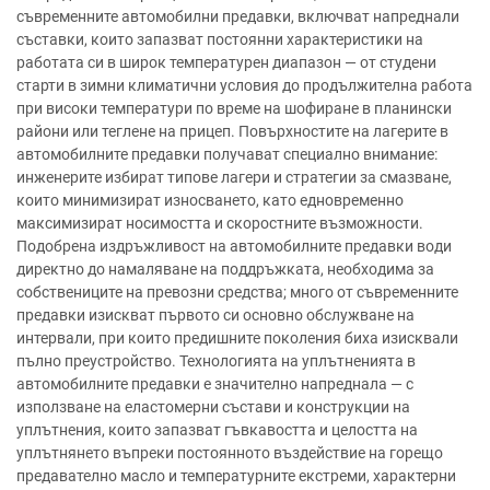
съвременните автомобилни предавки, включват напреднали
съставки, които запазват постоянни характеристики на
работата си в широк температурен диапазон — от студени
старти в зимни климатични условия до продължителна работа
при високи температури по време на шофиране в планински
райони или теглене на прицеп. Повърхностите на лагерите в
автомобилните предавки получават специално внимание:
инженерите избират типове лагери и стратегии за смазване,
които минимизират износването, като едновременно
максимизират носимостта и скоростните възможности.
Подобрена издръжливост на автомобилните предавки води
директно до намаляване на поддръжката, необходима за
собствениците на превозни средства; много от съвременните
предавки изискват първото си основно обслужване на
интервали, при които предишните поколения биха изисквали
пълно преустройство. Технологията на уплътненията в
автомобилните предавки е значително напреднала — с
използване на еластомерни състави и конструкции на
уплътнения, които запазват гъвкавостта и целостта на
уплътнянето въпреки постоянното въздействие на горещо
предавателно масло и температурните екстреми, характерни