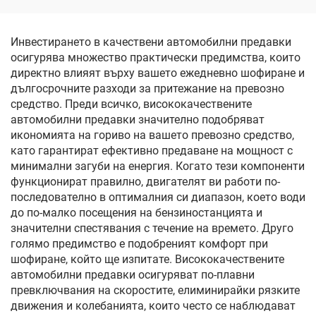
чрез глас с едно
натискане, защита от
ослепяване и
Инвестирането в качествени автомобилни предавки
ултравиолетови лъчи
осигурява множество практически предимства, които
директно влияят върху вашето ежедневно шофиране и
дългосрочните разходи за притежание на превозно
средство. Преди всичко, висококачествените
автомобилни предавки значително подобряват
икономията на гориво на вашето превозно средство,
като гарантират ефективно предаване на мощност с
минимални загуби на енергия. Когато тези компоненти
функционират правилно, двигателят ви работи по-
последователно в оптималния си диапазон, което води
до по-малко посещения на бензиностанцията и
значителни спестявания с течение на времето. Друго
голямо предимство е подобреният комфорт при
шофиране, който ще изпитате. Висококачествените
автомобилни предавки осигуряват по-плавни
превключвания на скоростите, елиминирайки рязките
движения и колебанията, които често се наблюдават