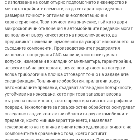
с използване на компютърно подпомогнато инженерство и
метод на крайните елементи, за да се гарантира идеална
размерна точност и оптимални експлоатационни
характеристики. Тази точност има значение, тъй като дори
микроскопични отклонения в автомобилните предавки могат
да повлияят върху качеството на превключването, да
предизвикат нежелани шумове или да ускорят износването на
съседните компоненти. Производствените предприятия
използват напреднали CNC-машини, които осигуряват
допуски, измервани в хилядни от милиметъра, гарантирайки,
че всеки зъб на шестернята, всяка повърхност на лагера и
всяка трибологична плочка отговарят точно на зададените
спецификации. Топлинните обработки, прилагани върху
автомобилните предавки, създават затвърдени повърхности,
устойчиви на износване, като при това запазват висока
вътрешна пластичност, която предотвратява катастрофални
повреди. Технологиите за повърхностна обработка осигуряват
огледално гладки контактни области върху автомобилните
предавки, които минимизират триенето, намаляват
генерирането на топлина и значително удължават живота на
компонентите в сравнение с това, което постигат
конвенционалните производствени методи. Процедурите за