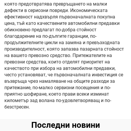
която предотвратява превръщането на малки
дефекти в сериозни повреди. Икономическата
ефективност надхвърля първоначалната покупна
цена, тъй като качествените автомобилни предавки
обикновено предлагат по-добра стойност
благодарение на по-дългите гаранции, по-
продължителните цикли на замяна и превъзходната
производителност, която запазва пазарната стойност
на вашето превозно средство. Притежателите на
превозни средства, които отделят приоритет на
качеството при избора на автомобилни предавки,
често установяват, че първоначалната инвестиция се
възвръща чрез намаляване на общите разходи за
притежание, по-малко сервизни посещения и по-
приятно шофиране, което прави всеки изминат
километър зад волана по-удовлетворяващ и по-
безстресен.
Последни новини