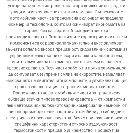
ускоряване по магистрали, така и при движение по градски
улици или изкачване по стръмни наклони. Съвременните
автомобилни части за трансмисия включват напреднали
инженерни технологии, които максимизират икономията на
гориво, без да жертват бързодействието и
производителността. Технологичните характеристики на тези
компоненти са се развивали значително и днес включват
зъбчати колела с висока прецизност, хидравлични системи за
управление, електронни сензори и сложни клапанни тела,
които комуникират с компютърните системи на вашето
превозно средство. Тези части работят в пълна хармония, за
да осигуряват безупречна смяна на скоростите, намаляват
износването на двигателните компоненти и удължават общия
срок на експлоатация на трансмисионната система.
Приложението на автомобилните части за трансмисия
обхваща всички типове превозни средства — от компактни
леки автомобили до тежкотоварни комерсиални камиони, от
високопроизводителни спортни автомобили до хибридни и
електрически превозни средства. Всяко приложение изисква
специфични характеристики относно издръжливост,
термостойкост и прецизно инженерство. Процесът на