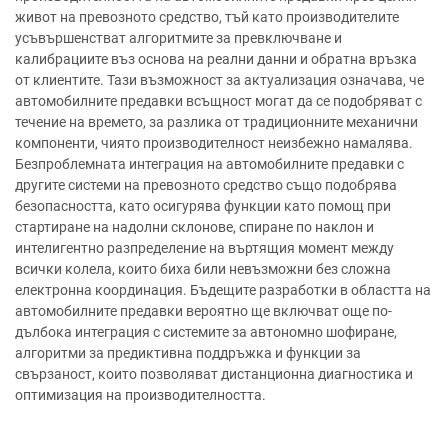
живот на превозното средство, тъй като производителите
усъвършенстват алгоритмите за превключване и
калибрациите въз основа на реални данни и обратна връзка
от клиентите. Тази възможност за актуализация означава, че
автомобилните предавки всъщност могат да се подобряват с
течение на времето, за разлика от традиционните механични
компоненти, чиято производителност неизбежно намалява.
Безпроблемната интеграция на автомобилните предавки с
другите системи на превозното средство също подобрява
безопасността, като осигурява функции като помощ при
стартиране на надолни склонове, спиране по наклон и
интелигентно разпределение на въртящия момент между
всички колела, които биха били невъзможни без сложна
електронна координация. Бъдещите разработки в областта на
автомобилните предавки вероятно ще включват още по-
дълбока интеграция с системите за автономно шофиране,
алгоритми за предиктивна поддръжка и функции за
свързаност, които позволяват дистанционна диагностика и
оптимизация на производителността.