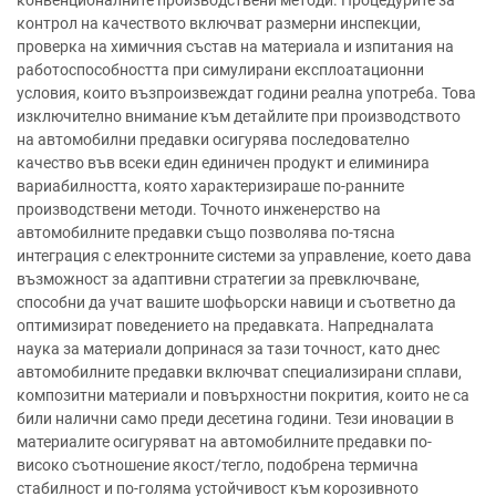
контрол на качеството включват размерни инспекции,
проверка на химичния състав на материала и изпитания на
работоспособността при симулирани експлоатационни
условия, които възпроизвеждат години реална употреба. Това
изключително внимание към детайлите при производството
на автомобилни предавки осигурява последователно
качество във всеки един единичен продукт и елиминира
вариабилността, която характеризираше по-ранните
производствени методи. Точното инженерство на
автомобилните предавки също позволява по-тясна
интеграция с електронните системи за управление, което дава
възможност за адаптивни стратегии за превключване,
способни да учат вашите шофьорски навици и съответно да
оптимизират поведението на предавката. Напредналата
наука за материали допринася за тази точност, като днес
автомобилните предавки включват специализирани сплави,
композитни материали и повърхностни покрития, които не са
били налични само преди десетина години. Тези иновации в
материалите осигуряват на автомобилните предавки по-
високо съотношение якост/тегло, подобрена термична
стабилност и по-голяма устойчивост към корозивното