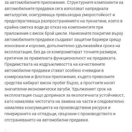
за автомобилните приложения. Структурните компоненти на
автомобилните предавки сега използват напреднала
металургия, осигуряваща превъзходна уморостойкост и
предотвратяваща разпространението на пукнатини, което в
крайна сметка води до отказ на компонентите при
приложения с висок брой цикли. Нанесените покрития върху
автомобилните предавки създават защитни бариери срещу
износване и корозия, допълнително удължавайки срока на
експлоатация, без да се компрометират точните размери,
критични за правилната функционалност на предавката.
Предимствата на издръжливостта на качествените
автомобилни предавки стават особено очевидни в
комерсиални и флотски приложения, където превозните
средства набират висок пробег бързо, а простоите носят
значителни икономически загуби. Удълженият срок на
експлоатация също допринася за екологичната устойчивост,
като намалява честотата на замяна на части и следователно
намалява консумацията на производствени ресурси и
генерирането на отпадъци, свързани с производството и
отстраняването на автомобилни предавки.