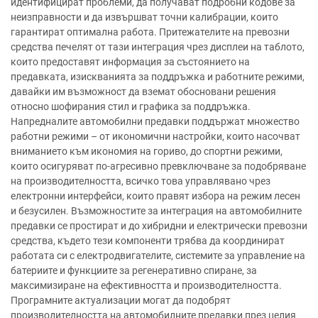
идентифицират проблеми, да получават подробни кодове за
неизправности и да извършват точни калибрации, които
гарантират оптимална работа. Притежателите на превозни
средства печелят от тази интеграция чрез дисплеи на таблото,
които предоставят информация за състоянието на
предавката, изискванията за поддръжка и работните режими,
давайки им възможност да вземат обосновани решения
относно шофирания стил и графика за поддръжка.
Напредналите автомобилни предавки поддържат множество
работни режими – от икономични настройки, които насочват
вниманието към икономия на гориво, до спортни режими,
които осигуряват по-агресивно превключване за подобряване
на производителността, всичко това управлявано чрез
електронни интерфейси, които правят избора на режим лесен
и безусилен. Възможностите за интеграция на автомобилните
предавки се простират и до хибридни и електрически превозни
средства, където тези компоненти трябва да координират
работата си с електродвигателите, системите за управление на
батериите и функциите за регенеративно спиране, за
максимизиране на ефективността и производителността.
Програмните актуализации могат да подобрят
производителността на автомобилните предавки през целия