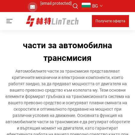
[email protected]
BG
Получете оферта
части за автомобилна
трансмисия
Автомобилните части за трансмисия представляват
критичните механични и електронни компоненти, които
работят заедно, за да предават мощността от двигателя на
вашето превозно средство към колелата му. Тези основни
елементи формират гръбнака на трансмисионната система на
вашето превозно средство и осигуряват плавни смяната на
скоростите и оптималното предаване на мощност при
различни условия на движение. Основната функция на
автомобилните части за трансмисия е да регулират оборотите
и въртящия момент на двигателя, като гарантират
ефективната работа на вашето превозно средство както при