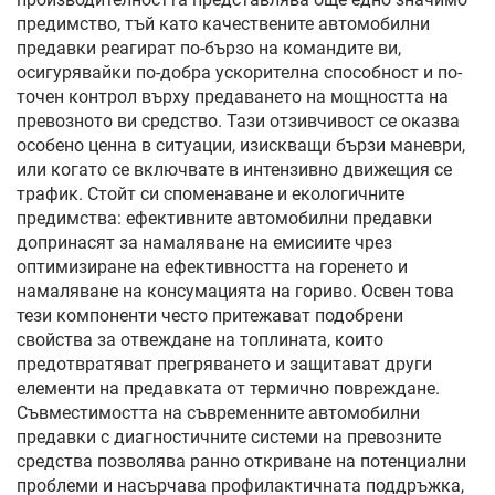
предимство, тъй като качествените автомобилни
предавки реагират по-бързо на командите ви,
осигурявайки по-добра ускорителна способност и по-
точен контрол върху предаването на мощността на
превозното ви средство. Тази отзивчивост се оказва
особено ценна в ситуации, изискващи бързи маневри,
или когато се включвате в интензивно движещия се
трафик. Стойт си споменаване и екологичните
предимства: ефективните автомобилни предавки
допринасят за намаляване на емисиите чрез
оптимизиране на ефективността на горенето и
намаляване на консумацията на гориво. Освен това
тези компоненти често притежават подобрени
свойства за отвеждане на топлината, които
предотвратяват прегряването и защитават други
елементи на предавката от термично повреждане.
Съвместимостта на съвременните автомобилни
предавки с диагностичните системи на превозните
средства позволява ранно откриване на потенциални
проблеми и насърчава профилактичната поддръжка,