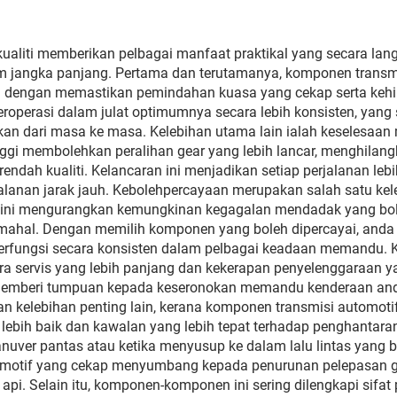
kualiti memberikan pelbagai manfaat praktikal yang secara
m jangka panjang. Pertama dan terutamanya, komponen transmis
 dengan memastikan pemindahan kuasa yang cekap serta keh
beroperasi dalam julat optimumnya secara lebih konsisten, ya
ikan dari masa ke masa. Kelebihan utama lain ialah keselesa
inggi membolehkan peralihan gear yang lebih lancar, menghila
endah kualiti. Kelancaran ini menjadikan setiap perjalanan 
jalanan jarak jauh. Kebolehpercayaan merupakan salah satu ke
ini mengurangkan kemungkinan kegagalan mendadak yang bole
mahal. Dengan memilih komponen yang boleh dipercayai, anda 
erfungsi secara konsisten dalam pelbagai keadaan memandu. 
a servis yang lebih panjang dan kekerapan penyelenggaraan y
emberi tumpuan kepada keseronokan memandu kenderaan anda
 kelebihan penting lain, kerana komponen transmisi automotif 
ebih baik dan kawalan yang lebih tepat terhadap penghantaran 
uver pantas atau ketika menyusup ke dalam lalu lintas yang be
tomotif yang cekap menyumbang kepada penurunan pelepasan 
. Selain itu, komponen-komponen ini sering dilengkapi sifat