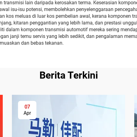
n transmisi lain daripada kerosakan terma. Keserasian kompo
al isu-isu potensi, membolehkan penyelenggaraan pencegaha
n kos meluas di luar kos pembelian awal, kerana komponen tr
anjang, kitaran penggantian yang lebih lama, dan prestasi ungg
iti dalam komponen transmisi automotif mereka sering menda
angan janji temu servis yang lebih sedikit, dan pengalaman 
 memuaskan dan bebas tekanan.
Berita Terkini
07
Apr