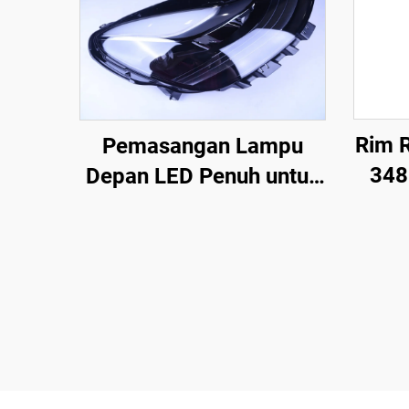
Rim R
Pemasangan Lampu
348
Depan LED Penuh untuk
Model 3 dan Model Y OE
Al
1514952-00-D,
Ketep
1514952-00-E,
de
1514952-10-E, Lampu
Sist
Depan Automotif untuk
Penggantian
P