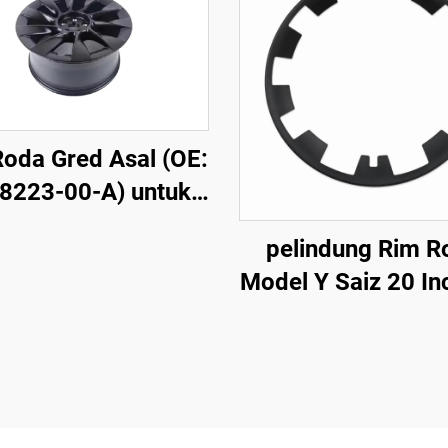
oda Gred Asal (OE:
8223-00-A) untuk
Model Y, Alooi
pelindung Rim R
uminium Tempa,
Model Y Saiz 20 In
atan Tinggi, Sesuai
24 LinTech
ngan Skru Roda &
em Brek Asal, untuk
Penggantian &
enyesuaian Khas