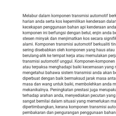
Melabur dalam komponen transmisi automotif ber
harian anda serta kos kepemilikan kenderaan dala
kecekapan penggunaan bahan api kenderaan anda
komponen ini berfungsi dengan betul, enjin anda 
stesen minyak dan menjimatkan kos secara signif
alami. Komponen transmisi automotif berkualiti t
sering disebabkan oleh komponen yang haus atau r
berulang-alik ke tempat kerja atau memulakan per
transmisi automotif unggul. Komponen-komponen 
atau terpaksa menghadapi baiki kecemasan yang 
mengetahui bahawa sistem transmisi anda akan b
diperbuat dengan baik bermaksud jarak masa antar
masa dan wang untuk baiki, membolehkan anda m
mekanikalnya. Peningkatan prestasi juga merupakan
terhadap arahan anda, menyediakan pecutan yang l
sangat bernilai dalam situasi yang memerlukan man
dipertimbangkan, kerana komponen transmisi au
pembakaran dan pengurangan penggunaan bahan api