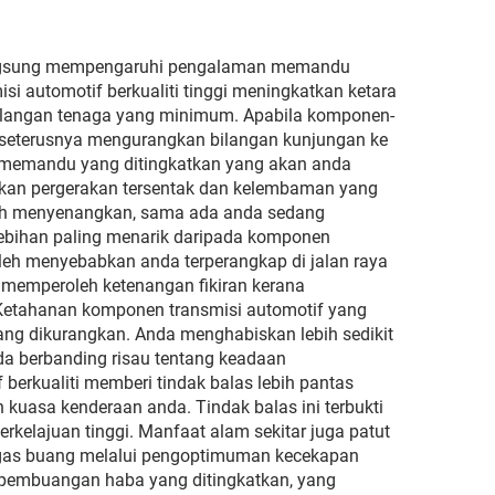
Silau
 langsung mempengaruhi pengalaman memandu
i automotif berkualiti tinggi meningkatkan ketara
ilangan tenaga yang minimum. Apabila komponen-
ng seterusnya mengurangkan bilangan kunjungan ke
an memandu yang ditingkatkan yang akan anda
ngkan pergerakan tersentak dan kelembaman yang
lebih menyenangkan, sama ada anda sedang
lebihan paling menarik daripada komponen
h menyebabkan anda terperangkap di jalan raya
memperoleh ketenangan fikiran kerana
Ketahanan komponen transmisi automotif yang
ang dikurangkan. Anda menghabiskan lebih sedikit
 berbanding risau tentang keadaan
berkualiti memberi tindak balas lebih pantas
kuasa kenderaan anda. Tindak balas ini terbukti
rkelajuan tinggi. Manfaat alam sekitar juga patut
gas buang melalui pengoptimuman kecekapan
 pembuangan haba yang ditingkatkan, yang