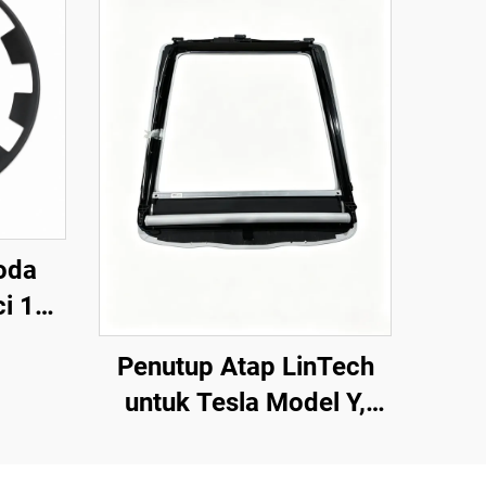
oda
ci 19–
Penutup Atap LinTech
untuk Tesla Model Y,
Kawalan Suara Satu Klik,
Perlindungan UV Anti-