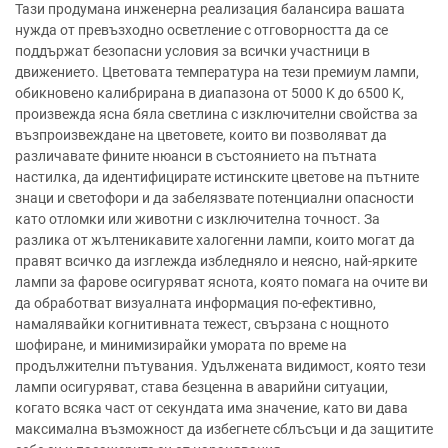
Тази продумана инженерна реализация балансира вашата
нужда от превъзходно осветление с отговорността да се
поддържат безопасни условия за всички участници в
движението. Цветовата температура на тези премиум лампи,
обикновено калибрирана в диапазона от 5000 K до 6500 K,
произвежда ясна бяла светлина с изключителни свойства за
възпроизвеждане на цветовете, които ви позволяват да
различавате фините нюанси в състоянието на пътната
настилка, да идентифицирате истинските цветове на пътните
знаци и светофори и да забелязвате потенциални опасности
като отломки или животни с изключителна точност. За
разлика от жълтеникавите халогенни лампи, които могат да
правят всичко да изглежда избледняло и неясно, най-ярките
лампи за фарове осигуряват яснота, която помага на очите ви
да обработват визуалната информация по-ефективно,
намалявайки когнитивната тежест, свързана с нощното
шофиране, и минимизирайки умората по време на
продължителни пътувания. Удължената видимост, която тези
лампи осигуряват, става безценна в аварийни ситуации,
когато всяка част от секундата има значение, като ви дава
максимална възможност да избегнете сблъсъци и да защитите