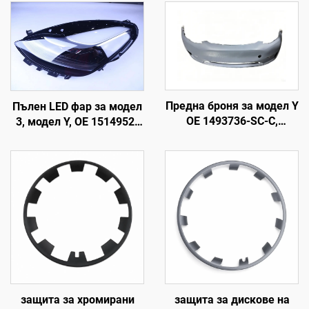
Предна броня за модел Y
Пълен LED фар за модел
OE 1493736-SC-C,
3, модел Y, OE 1514952-
високопрецизно
00-D, 1514952-00-E,
формоване, грундирано
1514952-10-E, подмяна
покритие, съвместима с
на фарове за
оригиналния радар и
автомобилно осветление
сензор, неразрушителен
монтаж, за сервиз и
поддръжка на автопарк
защита за хромирани
защита за дискове на