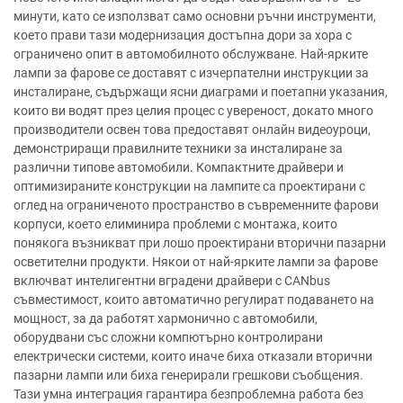
минути, като се използват само основни ръчни инструменти,
което прави тази модернизация достъпна дори за хора с
ограничено опит в автомобилното обслужване. Най-ярките
лампи за фарове се доставят с изчерпателни инструкции за
инсталиране, съдържащи ясни диаграми и поетапни указания,
които ви водят през целия процес с увереност, докато много
производители освен това предоставят онлайн видеоуроци,
демонстриращи правилните техники за инсталиране за
различни типове автомобили. Компактните драйвери и
оптимизираните конструкции на лампите са проектирани с
оглед на ограниченото пространство в съвременните фарови
корпуси, което елиминира проблеми с монтажа, които
понякога възникват при лошо проектирани вторични пазарни
осветителни продукти. Някои от най-ярките лампи за фарове
включват интелигентни вградени драйвери с CANbus
съвместимост, които автоматично регулират подаването на
мощност, за да работят хармонично с автомобили,
оборудвани със сложни компютърно контролирани
електрически системи, които иначе биха отказали вторични
пазарни лампи или биха генерирали грешкови съобщения.
Тази умна интеграция гарантира безпроблемна работа без