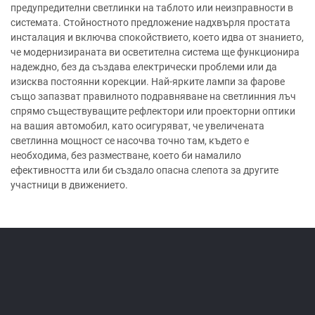
предупредителни светлинки на таблото или неизправности в
системата. Стойностното предложение надхвърля простата
инсталация и включва спокойствието, което идва от знанието,
че модернизираната ви осветителна система ще функционира
надеждно, без да създава електрически проблеми или да
изисква постоянни корекции. Най-ярките лампи за фарове
също запазват правилното подравняване на светлинния лъч
спрямо съществуващите рефлектори или проекторни оптики
на вашия автомобил, като осигуряват, че увеличената
светлинна мощност се насочва точно там, където е
необходима, без разместване, което би намалило
ефективността или би създало опасна слепота за другите
участници в движението.