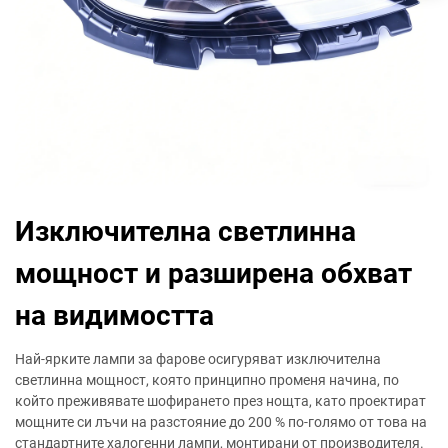
Изключителна светлинна
мощност и разширена обхват
на видимостта
Най-ярките лампи за фарове осигуряват изключителна
светлинна мощност, която принципно променя начина, по
който преживявате шофирането през нощта, като проектират
мощните си лъчи на разстояние до 200 % по-голямо от това на
стандартните халогенни лампи, монтирани от производителя.