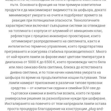
пътя. Основната функция на тези премиум осветителни
продукти е да максимизират видимостта за шофьора, докато
минимизират умората на очите и подобряват времето за
реакция при потенциални опасности. Технологичните
характеристики включват съвършени системи за отвеждане
на топлината с корпуси от алуминий от авиационен клас,
рефлектори с прецизно инженерно проектиране, които
оптимизират разпределението на светлината, както и
интелигентно термично управление, което предотвратява
прегряването и осигурява стабилна производителност. Много
от най-ярките лампи за фарове имат цветови температури в
диапазона от 5000 K до 6500 K, което произвежда чисто бяла
или леко синкаво-бяла светлина, близка до естествената
дневна светлина, и по този начин намалява умората на
шофьора по време на продължителни нощни пътувания. Тези
лампи намират приложение в различни типове превозни
средства — от компактни седани и семейни SUV-ове до
търговски камиони и внепътни возила, което ги прави
универсални решения за разнообразни нужди при шофиране.
Инсталирането на повечето от тези напреднали лампи остава
проста процедура благодарение на конструкции „plug-and-