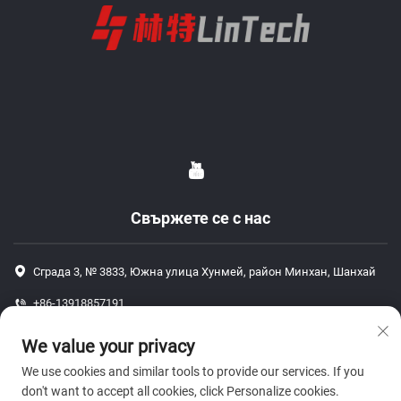
Свържете се с нас
Сграда 3, № 3833, Южна улица Хунмей, район Минхан, Шанхай
+86-13918857191
+86-13918857191
We value your privacy
[email protected]
We use cookies and similar tools to provide our services. If you
don't want to accept all cookies, click Personalize cookies.