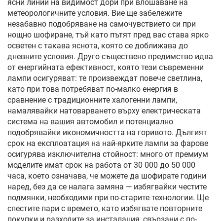
ясни линии на видимост дори при влошаване на
метеорологичните условия. Вие ще забележите
незабавно подобряване на самочувствието си при
нощно шофиране, тъй като пътят пред вас става ярко
осветен с такава яснота, която се доближава до
дневните условия. Друго съществено предимство идва
от енергийната ефективност, която тези съвременни
лампи осигуряват: те произвеждат повече светлина,
като при това потребяват по-малко енергия в
сравнение с традиционните халогенни лампи,
намалявайки натоварването върху електрическата
система на вашия автомобил и потенциално
подобрявайки икономичността на горивото. Дългият
срок на експлоатация на най-ярките лампи за фарове
осигурява изключителна стойност: много от премиум
моделите имат срок на работа от 30 000 до 50 000
часа, което означава, че можете да шофирате години
наред, без да се налага замяна — избягвайки честите
подмянки, необходими при по-старите технологии. Ще
спестите пари с времето, като избягвате повторните
покупки и разходите за инсталация, свързани с по-