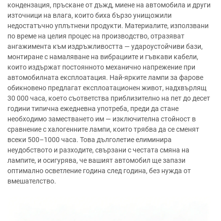
кондензация, пръскане от дъжд, миене на автомобила и други
източници на влага, които биха бързо унищожили
недостатъчно уплътнени продукти. Материалите, използвани
по време на целия процес на производство, отразяват
ангажимента към издръжливостта — удароустойчиви бази,
монтиране с намаляване на вибрациите и гъвкави кабели,
които издържат постоянното механично напрежение при
автомобилната експлоатация. Най-ярките лампи за фарове
обикновено предлагат експлоатационен живот, надхвърлящ
30 000 часа, което съответства приблизително на пет до десет
години типична ежедневна употреба, преди да стане
необходимо заместването им — изключителна стойност в
сравнение с халогенните лампи, които трябва да се сменят
всеки 500–1000 часа. Това дълголетие елиминира
неудобството и разходите, свързани с честата смяна на
лампите, и осигурява, че вашият автомобил ще запази
оптимално осветление година след година, без нужда от
вмешателство.