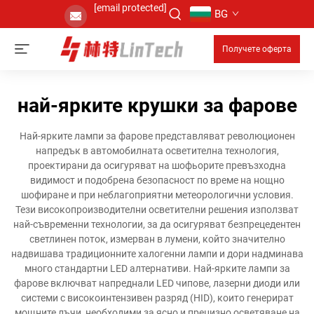
[email protected]
BG
Получете оферта
най-ярките крушки за фарове
Най-ярките лампи за фарове представляват революционен
напредък в автомобилната осветителна технология,
проектирани да осигуряват на шофьорите превъзходна
видимост и подобрена безопасност по време на нощно
шофиране и при неблагоприятни метеорологични условия.
Тези високопроизводителни осветителни решения използват
най-съвременни технологии, за да осигуряват безпрецедентен
светлинен поток, измерван в лумени, който значително
надвишава традиционните халогенни лампи и дори надминава
много стандартни LED алтернативи. Най-ярките лампи за
фарове включват напреднали LED чипове, лазерни диоди или
системи с високоинтензивен разряд (HID), които генерират
мощните лъчи, необходими за ясно и прецизно осветяване на