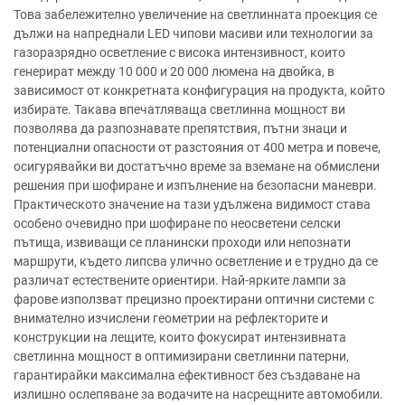
Това забележително увеличение на светлинната проекция се
дължи на напреднали LED чипови масиви или технологии за
газоразрядно осветление с висока интензивност, които
генерират между 10 000 и 20 000 люмена на двойка, в
зависимост от конкретната конфигурация на продукта, който
избирате. Такава впечатляваща светлинна мощност ви
позволява да разпознавате препятствия, пътни знаци и
потенциални опасности от разстояния от 400 метра и повече,
осигурявайки ви достатъчно време за вземане на обмислени
решения при шофиране и изпълнение на безопасни маневри.
Практическото значение на тази удължена видимост става
особено очевидно при шофиране по неосветени селски
пътища, извиващи се планински проходи или непознати
маршрути, където липсва улично осветление и е трудно да се
различат естествените ориентири. Най-ярките лампи за
фарове използват прецизно проектирани оптични системи с
внимателно изчислени геометрии на рефлекторите и
конструкции на лещите, които фокусират интензивната
светлинна мощност в оптимизирани светлинни патерни,
гарантирайки максимална ефективност без създаване на
излишно ослепяване за водачите на насрещните автомобили.