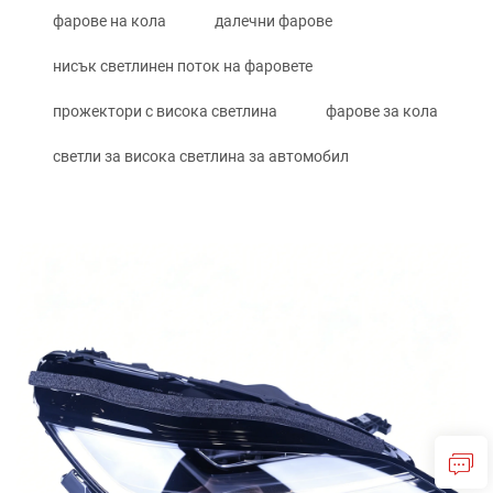
фарове на кола
далечни фарове
нисък светлинен поток на фаровете
прожектори с висока светлина
фарове за кола
светли за висока светлина за автомобил