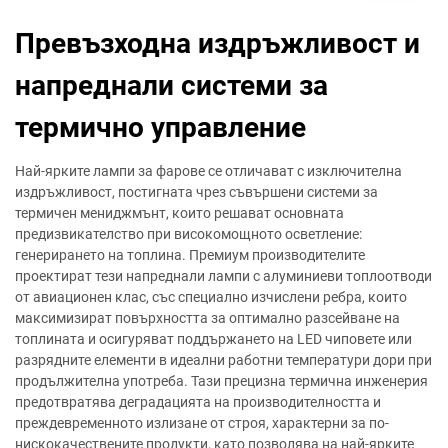
Превъзходна издръжливост и
напреднали системи за
термично управление
Най-ярките лампи за фарове се отличават с изключителна
издръжливост, постигната чрез съвършени системи за
термичен мениджмънт, които решават основната
предизвикателство при високомощното осветление:
генерирането на топлина. Премиум производителите
проектират тези напреднали лампи с алуминиеви топлоотводи
от авиационен клас, със специално изчислени ребра, които
максимизират повърхността за оптимално разсейване на
топлината и осигуряват поддържането на LED чиповете или
разрядните елементи в идеални работни температури дори при
продължителна употреба. Тази прецизна термична инженерия
предотвратява деградацията на производителността и
преждевременното излизане от строя, характерни за по-
нискокачествените продукти, като позволява на най-ярките