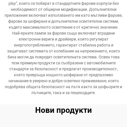
play“, които се побират в стандартните фарови корпуси без
необходимост от обширни модификации. Допълнителни
приложения включват използването им като мъгливи фарове,
фарове за шофиране и допълнителни осветителни системи,
където максималното осветление е от критично значение.
Най-ярките лампи за фарове също включват вградени
електронни вериги и драйвери, които регулират
енергопотреблението, гарантират стабилна работа и
защитават системата от колебания на напрежението, които
биха могли да повредят осветителната система. Освен това
тези премиум продукти са съобразени с автомобилните
стандарти за безопасност и предлагат производителност,
която превръща нощното шофиране от предпазливо
начинание в уверено и добре осветено преживяване, което
подобрява общата безопасност на пътя както за шофьорите и
пътниците, така и за пешеходците.
Нови продукти