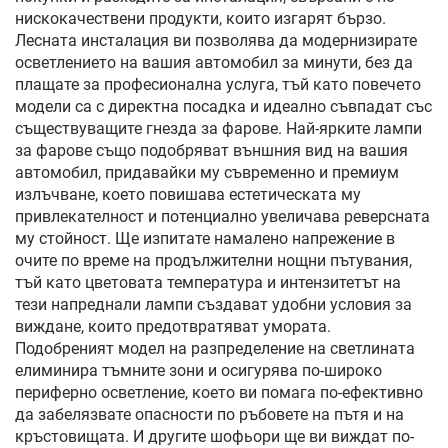
нискокачествени продукти, които изгарят бързо.
Лесната инсталация ви позволява да модернизирате
осветлението на вашия автомобил за минути, без да
плащате за професионална услуга, тъй като повечето
модели са с директна посадка и идеално съвпадат със
съществуващите гнезда за фарове. Най-ярките лампи
за фарове също подобряват външния вид на вашия
автомобил, придавайки му съвременно и премиум
излъчване, което повишава естетическата му
привлекателност и потенциално увеличава реверсната
му стойност. Ще изпитате намалено напрежение в
очите по време на продължителни нощни пътувания,
тъй като цветовата температура и интензитетът на
тези напреднали лампи създават удобни условия за
виждане, които предотвратяват умората.
Подобреният модел на разпределение на светлината
елиминира тъмните зони и осигурява по-широко
периферно осветление, което ви помага по-ефективно
да забелязвате опасности по ръбовете на пътя и на
кръстовищата. И другите шофьори ще ви виждат по-