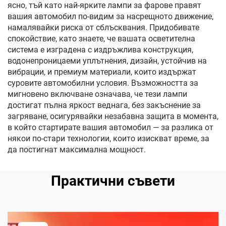
ясно, тъй като най-ярките лампи за фарове правят
вашия автомобил по-видим за насрещното движение,
намалявайки риска от сблъсквания. Придобивате
спокойствие, като знаете, че вашата осветителна
система е изградена с издръжлива конструкция,
водонепроницаеми уплътнения, дизайн, устойчив на
вибрации, и премиум материали, които издържат
суровите автомобилни условия. Възможността за
мигновено включване означава, че тези лампи
достигат пълна яркост веднага, без закъснение за
загряване, осигурявайки незабавна защита в момента,
в който стартирате вашия автомобил — за разлика от
някои по-стари технологии, които изискват време, за
да постигнат максимална мощност.
Практични съвети