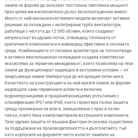
лампи за фарове да запазват постоянна светлинна мощност
през целия им изключително дълъг експлоатационен живот.
Много от най-висококачествените модели включват активни
решения за охлаждане с интегрирани турбо вентилатори,
работещи с честота до 12 000 об/мин, които създават
непрекъснат въздушен поток, отвеждащ топлината от
критичните компоненти и я извеждащ ефективно в околната
среда. Комбинацията от пасивна архитектура на топлоотвода
и активно вентилационно охлаждане създава комплексна
екосистема за термичен мениджмънт, която позволява на тези
лампи да функционират надеждно в екстремни условия — от
замръзващи зимни температури до изгарящия летен жега.
Качеството на конструкцията на най-ярките лампи за фарове
надхвърля само термичните аспекти и включва
водонепроницаемо и прашонепроницаемо уплътнение с
класификация IP67 или IP68, което гарантира пълна защита
срещу проникване на влага, замърсяване с прах и пътен
чакъл, които биха компрометирали вътрешните компоненти.
Тази здрава защита от външни фактори се оказва съществена
за поддържане на производителността и дълголетието, тъй
като корпусите на фаровете често излагат лампите на