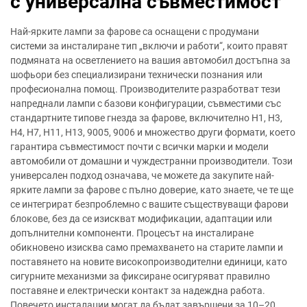
с универсална съвместимост
Най-ярките лампи за фарове са оснащени с продумани
системи за инсталиране тип „включи и работи“, които правят
подмяната на осветлението на вашия автомобил достъпна за
шофьори без специализирани технически познания или
професионална помощ. Производителите разработват тези
напреднали лампи с базови конфигурации, съвместими със
стандартните типове гнезда за фарове, включително H1, H3,
H4, H7, H11, H13, 9005, 9006 и множество други формати, което
гарантира съвместимост почти с всички марки и модели
автомобили от домашни и чуждестранни производители. Този
универсален подход означава, че можете да закупите най-
ярките лампи за фарове с пълно доверие, като знаете, че те ще
се интегрират безпроблемно с вашите съществуващи фарови
блокове, без да се изискват модификации, адаптации или
допълнителни компоненти. Процесът на инсталиране
обикновено изисква само премахването на старите лампи и
поставянето на новите високопроизводителни единици, като
сигурните механизми за фиксиране осигуряват правилно
поставяне и електрически контакт за надеждна работа.
Повечето инсталации могат да бъдат завършени за 10–20