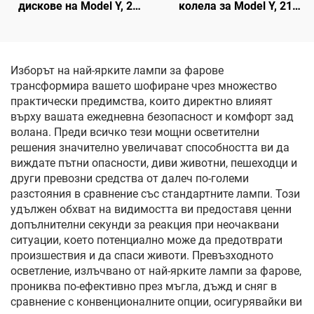
дискове на Model Y, 20
колела за Model Y, 21
инча, модели 2019–2024
инча (19–24 г.), LinTech
г., LinTech
Изборът на най-ярките лампи за фарове
трансформира вашето шофиране чрез множество
практически предимства, които директно влияят
върху вашата ежедневна безопасност и комфорт зад
волана. Преди всичко тези мощни осветителни
решения значително увеличават способността ви да
виждате пътни опасности, диви животни, пешеходци и
други превозни средства от далеч по-големи
разстояния в сравнение със стандартните лампи. Този
удължен обхват на видимостта ви предоставя ценни
допълнителни секунди за реакция при неочаквани
ситуации, което потенциално може да предотврати
произшествия и да спаси животи. Превъзходното
осветление, излъчвано от най-ярките лампи за фарове,
прониква по-ефективно през мъгла, дъжд и сняг в
сравнение с конвенционалните опции, осигурявайки ви