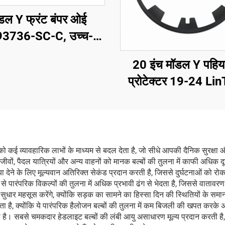
डल Y फ्रंट बंपर ओई
3736-SC-C, उच्च-
ुद्धता मोल्डिंग, प्राइम्ड
20 इंच मॉडल Y पहिया
, मूल रडार और सेंसर के
प्रोटेक्टर 19-24 Li
 संगत, गैर-विनाशकारी
ना, मरम्मत कार्यशाला और
लीट रखरखाव के लिए
कई व्यावहारिक लाभों के माध्यम से बदल देता है, जो सीधे आपकी दैनिक सुरक्षा औ
ों, पैदल यात्रियों और अन्य वाहनों को मानक बल्बों की तुलना में काफी अधिक दूरी
रिया देने के लिए मूल्यवान अतिरिक्त सेकंड प्रदान करती है, जिससे दुर्घटनाओं क
ाध्यम से पारंपरिक विकल्पों की तुलना में अधिक प्रभावी ढंग से भेदता है, जिससे वात
में सुधार महसूस करेंगे, क्योंकि सड़क का सामने का हिस्सा दिन की स्थितियों के स
 होता है, क्योंकि ये पारंपरिक हैलोजन बल्बों की तुलना में कम बिजली की खपत करके
है। सबसे चमकदार हेडलाइट बल्बों की लंबी आयु असाधारण मूल्य प्रदान करती है