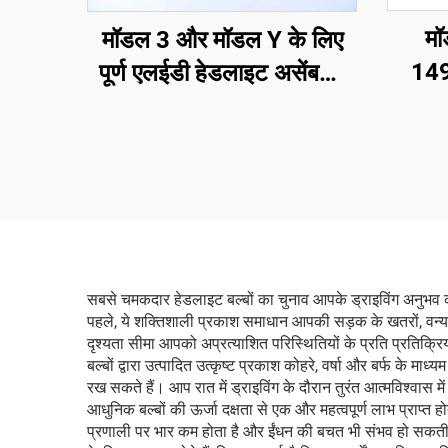
मॉ
मॉडल 3 और मॉडल Y के लिए
149
पूर्ण एलईडी हेडलाइट असेंबली,
परिश
ओई 1514952-00-D,
फिनिश
1514952-00-E,
साथ
1514952-10-E, ऑटोमोटिव
स्थाप
लाइटिंग हेडलैंप प्रतिस्थापन
फ्
सबसे चमकदार हेडलाइट बल्बों का चुनाव आपके ड्राइविंग अनुभव को 
पहले, ये शक्तिशाली प्रकाश समाधान आपकी सड़क के खतरों, वन्यजीव
दृश्यता सीमा आपको अप्रत्याशित परिस्थितियों के प्रति प्रतिक्
बल्बों द्वारा उत्पादित उत्कृष्ट प्रकाश कोहरे, वर्षा और बर्फ के म
रख सकते हैं। आप रात में ड्राइविंग के दौरान तुरंत आत्मविश्वास 
आधुनिक बल्बों की ऊर्जा दक्षता से एक और महत्वपूर्ण लाभ प्राप्त
प्रणाली पर भार कम होता है और ईंधन की बचत भी संभव हो सकती 