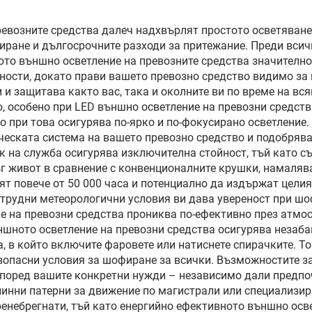
евозните средства далеч надхвърлят простото осветяване 
ране и дългосрочните разходи за притежание. Преди всичк
то външно осветление на превозните средства значително 
ности, докато прави вашето превозно средство видимо за 
 и защитава както вас, така и околните ви по време на вс
 особено при LED външно осветление на превозни средств
но при това осигурява по-ярко и по-фокусирано осветление
еската система на вашето превозно средство и подобрява
ок на служба осигурява изключителна стойност, тъй като 
г живот в сравнение с конвенционалните крушки, намалява
т повече от 50 000 часа и потенциално да издържат цели
 трудни метеорологични условия ви дава увереност при ш
е на превозни средства прониква по-ефективно през атмос
шното осветление на превозни средства осигурява незабав
 в който включите фаровете или натиснете спирачките. Т
зопасни условия за шофиране за всички. Възможностите з
според вашите конкретни нужди – независимо дали предпо
линни патерни за движение по магистрали или специализир
ренебрегнати, тъй като енергийно ефективното външно ос