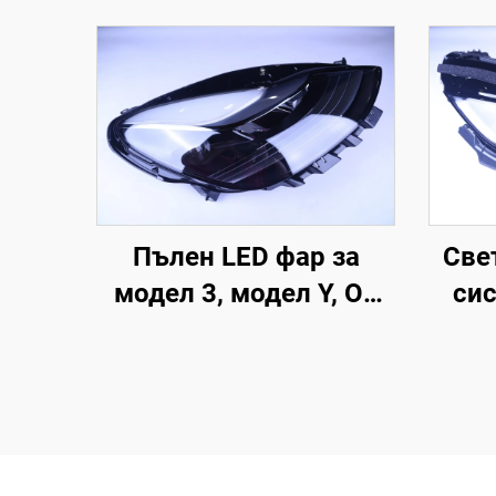
Пълен LED фар за
Све
модел 3, модел Y, OE
сис
1514952-00-D,
ар
1514952-00-E,
1514952-10-E, подмяна
на фарове за
автомобилно