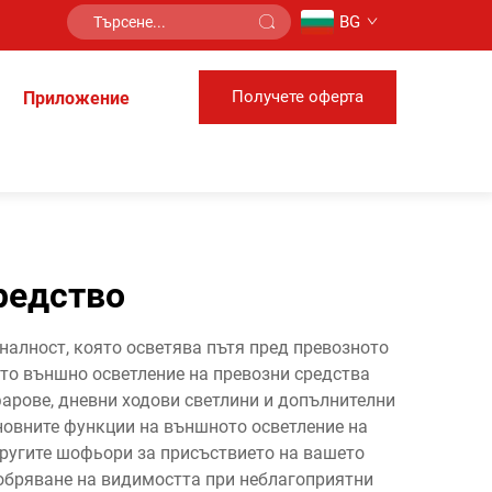
BG
Получете оферта
Приложение
редство
налност, която осветява пътя пред превозното
то външно осветление на превозни средства
фарове, дневни ходови светлини и допълнителни
сновните функции на външното осветление на
ругите шофьори за присъствието на вашето
добряване на видимостта при неблагоприятни