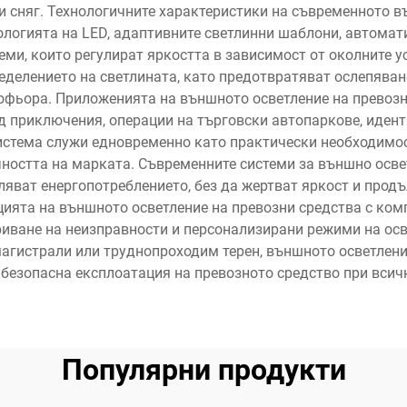
 сняг. Технологичните характеристики на съвременното в
ологията на LED, адаптивните светлинни шаблони, автома
еми, които регулират яркостта в зависимост от околните 
ределението на светлината, като предотвратяват ослепява
офьора. Приложенията на външното осветление на превоз
 приключения, операции на търговски автопаркове, иден
истема служи едновременно като практически необходимос
чността на марката. Съвременните системи за външно осв
ляват енергопотреблението, без да жертват яркост и продъ
цията на външното осветление на превозни средства с ком
иване на неизправности и персонализирани режими на ос
магистрали или труднопроходим терен, външното осветлени
безопасна експлоатация на превозното средство при всич
Популярни продукти