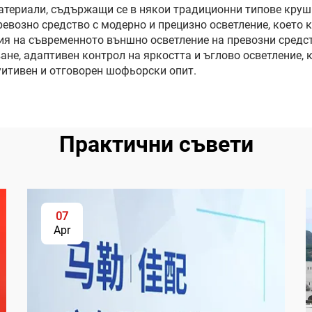
атериали, съдържащи се в някои традиционни типове крушк
евозно средство с модерно и прецизно осветление, което
ия на съвременното външно осветление на превозни средс
не, адаптивен контрол на яркостта и ъглово осветление,
туитивен и отговорен шофьорски опит.
Практични съвети
07
Apr