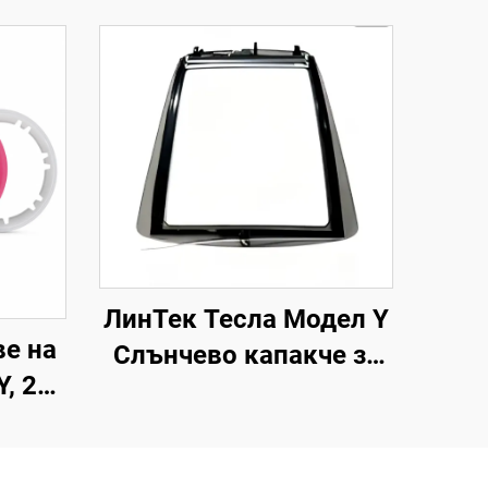
ЛинТек Тесла Модел Y
ве на
Слънчево капакче за
Y, 21
покрива (2019–2024
inTech
г.), управление чрез
глас с едно натискане,