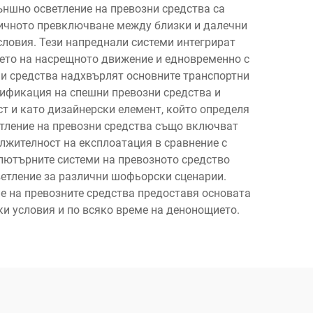
ъншно осветление на превозни средства са
тичното превключване между близки и далечни
условия. Тези напреднали системи интегрират
нето на насрещното движение и едновременно с
ни средства надхвърлят основните транспортни
тификация на спешни превозни средства и
т и като дизайнерски елемент, който определя
етление на превозни средства също включват
лжителност на експлоатация в сравнение с
пютърните системи на превозното средство
ветление за различни шофьорски сценарии.
е на превозните средства предоставя основата
ки условия и по всяко време на денонощието.