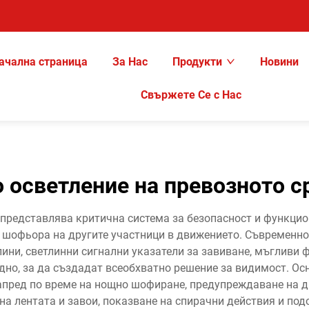
ачална страница
За Нас
Продукти
Новини
Свържете Се с Нас
 осветление на превозното с
представлява критична система за безопасност и функцио
 шофьора на другите участници в движението. Съвременно
ини, светлинни сигнални указатели за завиване, мъгливи 
дно, за да създадат всеобхватно решение за видимост. О
апред по време на нощно шофиране, предупреждаване на д
 на лентата и завои, показване на спирачни действия и по