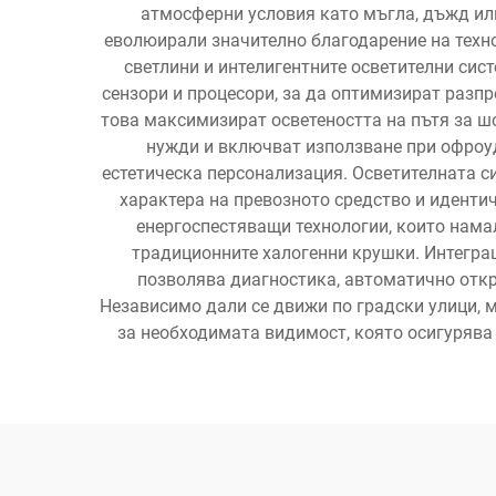
атмосферни условия като мъгла, дъжд или
еволюирали значително благодарение на техн
светлини и интелигентните осветителни сист
сензори и процесори, за да оптимизират разп
това максимизират осветеността на пътя за ш
нужди и включват използване при офроуд
естетическа персонализация. Осветителната с
характера на превозното средство и иденти
енергоспестяващи технологии, които нама
традиционните халогенни крушки. Интегра
позволява диагностика, автоматично откр
Независимо дали се движи по градски улици, 
за необходимата видимост, която осигурява 