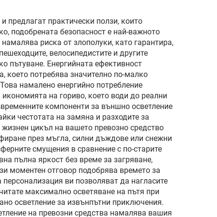
защита от ослепяване
и ултравиолетови
и предлагат практически ползи, които
о, подобрената безопасност е най-важното
лъчи
намалява риска от злополуки, като гарантира,
пешеходците, велосипедистите и другите
яко пътуване. Енергийната ефективност
а, което потребява значително по-малко
. Това намалено енергийно потребление
 икономията на гориво, което води до реални
съвременните компоненти за външно осветление
йки честотата на замяна и разходите за
я жизнен цикъл на вашето превозно средство
офиране през мъгла, силни дъждове или снежни
ферните смущения в сравнение с по-старите
на пълна яркост без време за загряване,
ози моментен отговор подобрява времето за
а персонализация ви позволяват да нагласите
читате максимално осветяване на пътя при
ано осветление за извънпътни приключения.
ветление на превозни средства намалява вашия