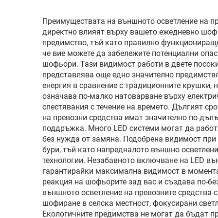
осветление
Преимуществата на външното осветление на пр
директно влияят върху вашето ежедневно шофи
предимство, тъй като правилно функциониращо
че вие можете да забележите потенциални опас
шофьори. Тази видимост работи в двете посоки
представлява още едно значително предимство,
енергия в сравнение с традиционните крушки, 
означава по-малко натоварване върху електрич
спестявания с течение на времето. Дългият ср
на превозни средства имат значително по-дълъ
поддръжка. Много LED системи могат да работя
без нужда от замяна. Подобрена видимост при
бури, тъй като напредналото външно осветлени
технологии. Незабавното включване на LED вън
гарантирайки максимална видимост в момента,
реакция на шофьорите зад вас и създава по-бе
външното осветление на превозните средства 
шофиране в селска местност, фокусирани свет
Екологичните предимства не могат да бъдат п