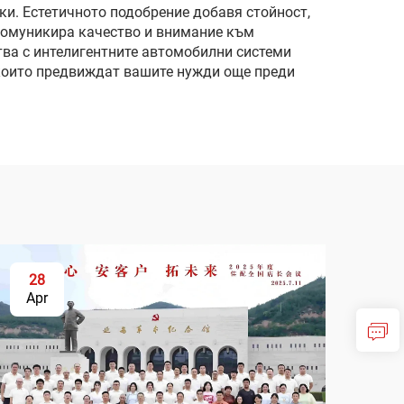
и. Естетичното подобрение добавя стойност,
 комуникира качество и внимание към
тва с интелигентните автомобилни системи
 които предвиждат вашите нужди още преди
28
Apr