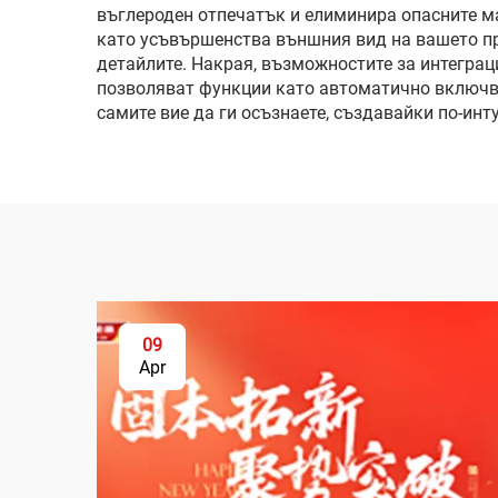
въглероден отпечатък и елиминира опасните м
като усъвършенства външния вид на вашето пр
детайлите. Накрая, възможностите за интеграц
позволяват функции като автоматично включва
самите вие да ги осъзнаете, създавайки по-ин
09
Apr