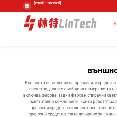
[email protected]
Н
външно
Външното осветление на превозните средства 
средство, докато съобщава намеренията на
включва фарове, задни фарове, спирачни светл
осветителни компоненти, които работят зае
превозни средства включват осветяване н
превозно средство, сигнализиране за смяна