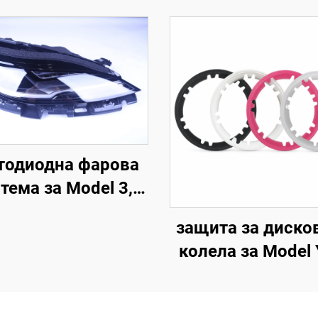
тодиодна фарова
тема за Model 3,
т. 1760889-00-F,
защита за диско
LinTech
колела за Model 
инча (19–24 г.), L