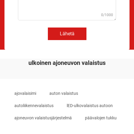
0/1000
Lähetä
ulkoinen ajoneuvon valaistus
ajovalaisimi
auton valaistus
autoliikennevalaistus
lED-ulkovalaistus autoon
ajoneuvon valaistusjärjestelmä
päävalojen tukku