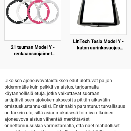
1514952-10-E,
autoteollisuuden
valaistusvalojen vaihto
LinTech Tesla Model Y -
21 tuuman Model Y -
katon aurinkosuojus
renkaansuojaimet
(mallivuodet 2019–2024),
(mallivuodet 2019–2024),
yhden napsautuksen
LinTech
ääniohjaus, silmien
suojelu heijastuksilta ja
UV-säteilyltä
Ulkoisen ajoneuvovalaistuksen edut ulottuvat paljon
pidemmälle kuin pelkkä valaistus, tarjoamalla
käytännöllisiä etuja, jotka vaikuttavat suoraan
arkipäiväiseen ajokokemukseesi ja pitkän aikavälin
omistuskustannuksiisi. Ensinnäkin parantunut turvallisuus
on tärkein etu, sillä asianmukaisesti toimiva ulkoinen
ajoneuvovalaistus vähentää merkittävästi
onnettomuusriskiä varmistamalla, että näet mahdolliset