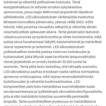
toiminnan ja vähentää polttoaineen kulutusta. Tämä
energiatehokkuus on erityisen arvokas nykyaikaisissa
ajoneuvoissa, joissa laajat elektroniset järjestelmät kilpailevat
sähkötehosta. LED-ulkovalaistuksen värilämpötila muistuttaa
läheisesti luonnollista päivänvaloa, yleensä välillä 5000–6500
kelviniä, mikä parantaa visuaalista selkeyttä ja vähentää silmien
väsymistä pitkien ajokausien aikana. Tämä päivänvalon laatuinen
valaistus parantaa syvyydentunnetta ja värien tunnistamista, mikä
auttaa sinua havaitsemaan tiekyltit, kaistamerkinnät ja mahdolliset
vaarat nopeammin ja tarkemmin. LED-ulkovalaistuksen
poikkeuksellinen kestoikä poistaa toistuvan hankaluuden ja
kustannukset, jotka liittyvät usein tarvittaviin lampunvaihtoihin;
monet järjestelmät on arvioitu kestävän 50 000 tuntia tai
enemmän. Tämä pitkä kesto tarkoittaa, että tehtaalla asennettu
LED-ulkovalaistus saattaa ei koskaan vaatia vaihtoa normaalissa
ajoneuvon omistusajassa, mikä tarjoaa ennennäkemättömän
luotettavuuden ja vähentää huoltovaatimuksia. LED-
komponenttien pieni koko mahdollistaa suunnittelijoiden luoda
aerodynaamisempia ja tyylikkäämpiä ulkovalaistuskonfiguraatioita,
joita ei ollut mahdollista toteuttaa suuremmilla perinteisillä
lampuilla. Tämä suunnittelullinen joustavuus on mahdollistanut