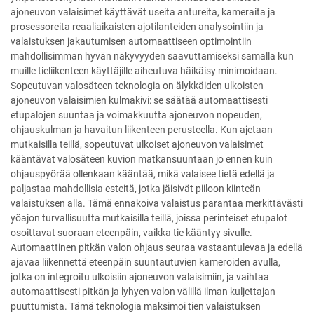
ajoneuvon valaisimet käyttävät useita antureita, kameraita ja
prosessoreita reaaliaikaisten ajotilanteiden analysointiin ja
valaistuksen jakautumisen automaattiseen optimointiin
mahdollisimman hyvän näkyvyyden saavuttamiseksi samalla kun
muille tieliikenteen käyttäjille aiheutuva häikäisy minimoidaan.
Sopeutuvan valosäteen teknologia on älykkäiden ulkoisten
ajoneuvon valaisimien kulmakivi: se säätää automaattisesti
etupalojen suuntaa ja voimakkuutta ajoneuvon nopeuden,
ohjauskulman ja havaitun liikenteen perusteella. Kun ajetaan
mutkaisilla teillä, sopeutuvat ulkoiset ajoneuvon valaisimet
kääntävät valosäteen kuvion matkansuuntaan jo ennen kuin
ohjauspyörää ollenkaan kääntää, mikä valaisee tietä edellä ja
paljastaa mahdollisia esteitä, jotka jäisivät piiloon kiinteän
valaistuksen alla. Tämä ennakoiva valaistus parantaa merkittävästi
yöajon turvallisuutta mutkaisilla teillä, joissa perinteiset etupalot
osoittavat suoraan eteenpäin, vaikka tie kääntyy sivulle.
Automaattinen pitkän valon ohjaus seuraa vastaantulevaa ja edellä
ajavaa liikennettä eteenpäin suuntautuvien kameroiden avulla,
jotka on integroitu ulkoisiin ajoneuvon valaisimiin, ja vaihtaa
automaattisesti pitkän ja lyhyen valon välillä ilman kuljettajan
puuttumista. Tämä teknologia maksimoi tien valaistuksen