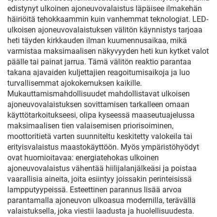
edistynyt ulkoinen ajoneuvovalaistus läpäisee ilmakehän
häiriöitä tehokkaammin kuin vanhemmat teknologiat. LED-
ulkoisen ajoneuvovalaistuksen välitön käynnistys tarjoaa
heti täyden kirkkauden ilman kuumennusaikaa, mikä
varmistaa maksimaalisen näkyvyyden heti kun kytket valot
päälle tai painat jarrua. Tämä välitön reaktio parantaa
takana ajavaiden kuljettajien reagoitumisaikoja ja luo
turvallisemmat ajokokemuksen kaikille.
Mukauttamismahdollisuudet mahdollistavat ulkoisen
ajoneuvovalaistuksen sovittamisen tarkalleen omaan
käyttötarkoitukseesi, olipa kyseessä maaseutuajelussa
maksimaalisen tien valaisemisen priorisoiminen,
moottoritietä varten suunniteltu keskitetty valokeila tai
erityisvalaistus maastokäyttöön. Myös ympäristöhyödyt
ovat huomioitavaa: energiatehokas ulkoinen
ajoneuvovalaistus vähentää hiilijalanjälkeäsi ja poistaa
vaarallisia aineita, joita esiintyy joissakin perinteisissä
lampputyypeissä. Esteettinen parannus lisää arvoa
parantamalla ajoneuvon ulkoasua modernilla, terävällä
valaistuksella, joka viestii laadusta ja huolellisuudesta.