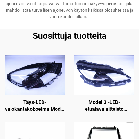
ajoneuvon valot tarjoavat välttämättömän näkyvyysperustan, joka
mahdollistaa turvallisen ajoneuvon käytön kaikissa olosuhteissa ja
vuorokauden aikana.
Suosittuja tuotteita
Täys-LED-
Model 3 -LED-
valokantakokoelma Model
etualavalaitteisto
3:lle ja Model Y:lle,
1760889-00-F LinTech
alkuperäinen
varaosanumero 1514952-
00-D, 1514952-00-E ja