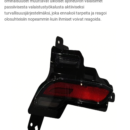
ominaisuudet muuttavat ulkoiset ajoneuvon valaisimet
passiivisesta valaistustyökalusta aktiiviseksi
turvallisuusjärjestelmäksi, joka ennakoii tarpeita ja reagoi
olosuhteisiin nopeammin kuin ihmiset voivat reagoida.