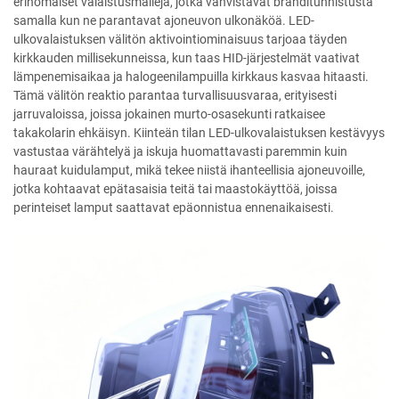
erinomaiset valaistusmalleja, jotka vahvistavat bränditunnistusta
samalla kun ne parantavat ajoneuvon ulkonäköä. LED-
ulkovalaistuksen välitön aktivointiominaisuus tarjoaa täyden
kirkkauden millisekunneissa, kun taas HID-järjestelmät vaativat
lämpenemisaikaa ja halogeenilampuilla kirkkaus kasvaa hitaasti.
Tämä välitön reaktio parantaa turvallisuusvaraa, erityisesti
jarruvaloissa, joissa jokainen murto-osasekunti ratkaisee
takakolarin ehkäisyn. Kiinteän tilan LED-ulkovalaistuksen kestävyys
vastustaa värähtelyä ja iskuja huomattavasti paremmin kuin
hauraat kuidulamput, mikä tekee niistä ihanteellisia ajoneuvoille,
jotka kohtaavat epätasaisia teitä tai maastokäyttöä, joissa
perinteiset lamput saattavat epäonnistua ennenaikaisesti.