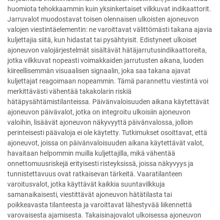
huomiota tehokkaammin kuin yksinkertaiset vilkkuvat indikaattorit.
Jarruvalot muodostavat toisen olennaisen ulkoisten ajoneuvon
valojen viestintäelementin: ne varoittavat välittömästi takana ajavia
kuljettajia siitä, kun hidastat tai pysähtyisit. Edistyneet ulkoiset
ajoneuvon valojärjestelmät sisältävät hätäjarrutusindikaattoreita,
jotka vilkkuvat nopeasti voimakkaiden jarrutusten aikana, luoden
kiireellisemmän visuaalisen signaalin, joka saa takana ajavat
kuljettajat reagoimaan nopeammin. Tämä parannettu viestintä voi
merkittävästi vähentää takakolarin riskiä
hätäpysähtämistilanteissa. Päivänvaloisuuden aikana käytettävät
ajoneuvon päivävalot, jotka on integroitu ulkoisiin ajoneuvon
valoihin, lisäävät ajoneuvon näkyvyyttä päivänvalossa, jolloin
perinteisesti päävaloja ei ole käytetty. Tutkimukset osoittavat, että
ajoneuvot, joissa on päivänvaloisuuden aikana käytettävät valot,
havaitaan helpommin muilla kuljettajilla, mikä vähentää
onnettomuusriskejä erityisesti risteyksissä, joissa näkyvyys ja
tunnistettavuus ovat ratkaisevan tärkeitä. Vaaratilanteen
varoitusvalot, jotka käyttävät kaikkia suuntavilkkuja
samanaikaisesti, viestittävät ajoneuvon hätätilasta tai
poikkeavasta tilanteesta ja varoittavat lähestyvää liikennettä
varovaisesta ajamisesta. Takaisinajovalot ulkoisessa ajoneuvon