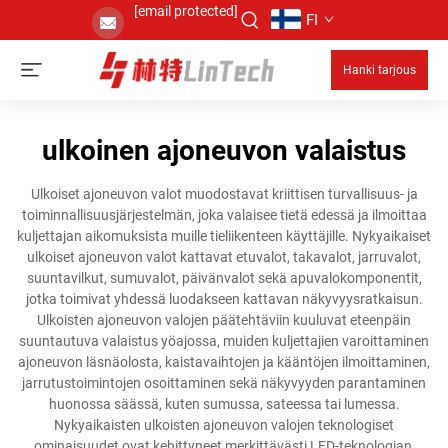
[email protected]
FI
Hanki tarjous
ulkoinen ajoneuvon valaistus
Ulkoiset ajoneuvon valot muodostavat kriittisen turvallisuus- ja
toiminnallisuusjärjestelmän, joka valaisee tietä edessä ja ilmoittaa
kuljettajan aikomuksista muille tieliikenteen käyttäjille. Nykyaikaiset
ulkoiset ajoneuvon valot kattavat etuvalot, takavalot, jarruvalot,
suuntavilkut, sumuvalot, päivänvalot sekä apuvalokomponentit,
jotka toimivat yhdessä luodakseen kattavan näkyvyysratkaisun.
Ulkoisten ajoneuvon valojen päätehtäviin kuuluvat eteenpäin
suuntautuva valaistus yöajossa, muiden kuljettajien varoittaminen
ajoneuvon läsnäolosta, kaistavaihtojen ja kääntöjen ilmoittaminen,
jarrutustoimintojen osoittaminen sekä näkyvyyden parantaminen
huonossa säässä, kuten sumussa, sateessa tai lumessa.
Nykyaikaisten ulkoisten ajoneuvon valojen teknologiset
ominaisuudet ovat kehittyneet merkittävästi LED-teknologian,