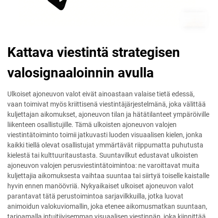
Kattava viestintä strategisen
valosignaaloinnin avulla
Ulkoiset ajoneuvon valot eivät ainoastaan valaise tietä edessä,
vaan toimivat myös kriittisenä viestintäjärjestelmänä, joka välittää
kuljettajan aikomukset, ajoneuvon tilan ja hätätilanteet ympäröiville
liikenteen osallistujille. Tämä ulkoisten ajoneuvon valojen
viestintätoiminto toimii jatkuvasti luoden visuaalisen kielen, jonka
kaikki tiellä olevat osallistujat ymmärtävät riippumatta puhutusta
kielestä tai kulttuuritaustasta. Suuntavilkut edustavat ulkoisten
ajoneuvon valojen perusviestintätoimintoa: ne varoittavat muita
kuljettajia aikomuksesta vaihtaa suuntaa tai siirtyä toiselle kaistalle
hyvin ennen manöövriä. Nykyaikaiset ulkoiset ajoneuvon valot
parantavat tätä perustoimintoa sarjavilkkuilla, jotka luovat
animoidun valokuviomallin, joka etenee aikomusmatkan suuntaan,
tarjoamalla intuitiivisemman visuaalisen viestinnän, joka kiinnittää