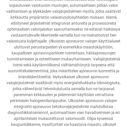
sopeutuvien valokuvion muotojen, automaattisen pitkän valon
vaihtamisen ja älykkäiden valojärjestelmien myötä, jotka säätävät
kirkkautta ympäristön valaistusolosuhteiden mukaan. Nämä
edistyneet järjestelmät integroivat antureita ja prosessoreita
optimaalisen valonjakelun saavuttamiseksi: ne estävät häikäisyä
vastaantulevalle liikenteelle samalla kun ne maksimoivat tien
valaistusta kuljettajalle. Ulkoisten ajoneuvon valojen käyttöalueet
ulottuvat perustarpeiden yli esimerkiksi maastokäyttöön,
kaupallisien ajoneuvoparkkien toimintaan, hätäajoneuvojen
tunnistamiseen ja esteettiseen mukauttamiseen. Valojärjestelmä
toimii sekä käytännöllisenä välttämättönytä tarpeena että
suunnitteluelementtinä, joka määrittelee ajoneuvon luonnetta ja
brändiidentiteettiä. Nykyaikaiset ulkoiset ajoneuvon
valojärjestelmät sisältävät myös energiatehokkaita teknologioita,
jotka vähentävät tehonkulutusta samalla kun ne tarjoavat
paremman kirkkauden ja pidemmän käyttöiän verrattuna
perinteisiin halogeenilamppuihin. Ulkoisten ajoneuvon valojen
integrointi ajoneuvon tietokonejärjestelmiin mahdollistaa
diagnostiikkatoiminnot, automaattisen vian havaitsemisen ja eri
ajotilanteisiin mukautettavat valomoodit. Olipa kyseessä
kaupunkiliikenne, moottoritiet vai haastava maasto, ulkoiset