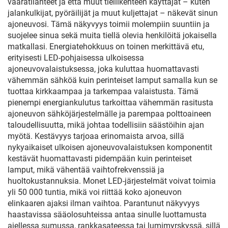
vaaratilanteet ja että muut tieliikenteen käyttäjät – kuten
jalankulkijat, pyöräilijät ja muut kuljettajat – näkevät sinun
ajoneuvosi. Tämä näkyvyys toimii molempiin suuntiin ja
suojelee sinua sekä muita tiellä olevia henkilöitä jokaisella
matkallasi. Energiatehokkuus on toinen merkittävä etu,
erityisesti LED-pohjaisessa ulkoisessa
ajoneuvovalaistuksessa, joka kuluttaa huomattavasti
vähemmän sähköä kuin perinteiset lamput samalla kun se
tuottaa kirkkaampaa ja tarkempaa valaistusta. Tämä
pienempi energiankulutus tarkoittaa vähemmän rasitusta
ajoneuvon sähköjärjestelmälle ja parempaa polttoaineen
taloudellisuutta, mikä johtaa todellisiin säästöihin ajan
myötä. Kestävyys tarjoaa erinomaista arvoa, sillä
nykyaikaiset ulkoisen ajoneuvovalaistuksen komponentit
kestävät huomattavasti pidempään kuin perinteiset
lamput, mikä vähentää vaihtofrekvenssiä ja
huoltokustannuksia. Monet LED-järjestelmät voivat toimia
yli 50 000 tuntia, mikä voi riittää koko ajoneuvon
elinkaaren ajaksi ilman vaihtoa. Parantunut näkyvyys
haastavissa sääolosuhteissa antaa sinulle luottamusta
ajellessa sumussa, rankkasateessa tai lumimyrskyssä, sillä