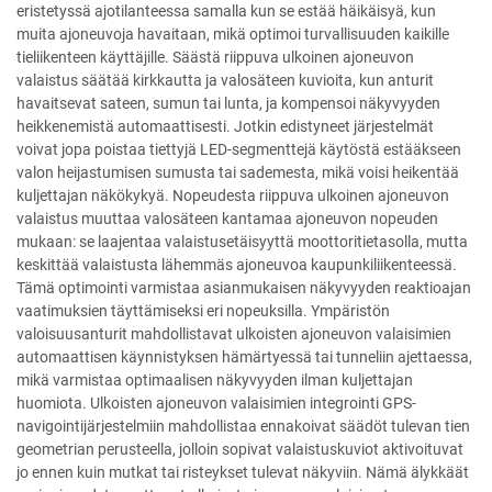
eristetyssä ajotilanteessa samalla kun se estää häikäisyä, kun
muita ajoneuvoja havaitaan, mikä optimoi turvallisuuden kaikille
tieliikenteen käyttäjille. Säästä riippuva ulkoinen ajoneuvon
valaistus säätää kirkkautta ja valosäteen kuvioita, kun anturit
havaitsevat sateen, sumun tai lunta, ja kompensoi näkyvyyden
heikkenemistä automaattisesti. Jotkin edistyneet järjestelmät
voivat jopa poistaa tiettyjä LED-segmenttejä käytöstä estääkseen
valon heijastumisen sumusta tai sademesta, mikä voisi heikentää
kuljettajan näkökykyä. Nopeudesta riippuva ulkoinen ajoneuvon
valaistus muuttaa valosäteen kantamaa ajoneuvon nopeuden
mukaan: se laajentaa valaistusetäisyyttä moottoritietasolla, mutta
keskittää valaistusta lähemmäs ajoneuvoa kaupunkiliikenteessä.
Tämä optimointi varmistaa asianmukaisen näkyvyyden reaktioajan
vaatimuksien täyttämiseksi eri nopeuksilla. Ympäristön
valoisuusanturit mahdollistavat ulkoisten ajoneuvon valaisimien
automaattisen käynnistyksen hämärtyessä tai tunneliin ajettaessa,
mikä varmistaa optimaalisen näkyvyyden ilman kuljettajan
huomiota. Ulkoisten ajoneuvon valaisimien integrointi GPS-
navigointijärjestelmiin mahdollistaa ennakoivat säädöt tulevan tien
geometrian perusteella, jolloin sopivat valaistuskuviot aktivoituvat
jo ennen kuin mutkat tai risteykset tulevat näkyviin. Nämä älykkäät