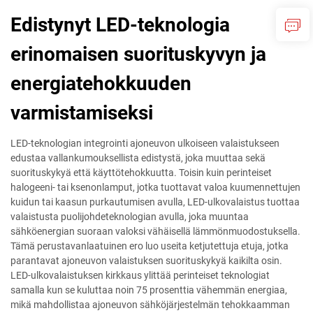
Edistynyt LED-teknologia
erinomaisen suorituskyvyn ja
energiatehokkuuden
varmistamiseksi
LED-teknologian integrointi ajoneuvon ulkoiseen valaistukseen
edustaa vallankumouksellista edistystä, joka muuttaa sekä
suorituskykyä että käyttötehokkuutta. Toisin kuin perinteiset
halogeeni- tai ksenonlamput, jotka tuottavat valoa kuumennettujen
kuidun tai kaasun purkautumisen avulla, LED-ulkovalaistus tuottaa
valaistusta puolijohdeteknologian avulla, joka muuntaa
sähköenergian suoraan valoksi vähäisellä lämmönmuodostuksella.
Tämä perustavanlaatuinen ero luo useita ketjutettuja etuja, jotka
parantavat ajoneuvon valaistuksen suorituskykyä kaikilta osin.
LED-ulkovalaistuksen kirkkaus ylittää perinteiset teknologiat
samalla kun se kuluttaa noin 75 prosenttia vähemmän energiaa,
mikä mahdollistaa ajoneuvon sähköjärjestelmän tehokkaamman