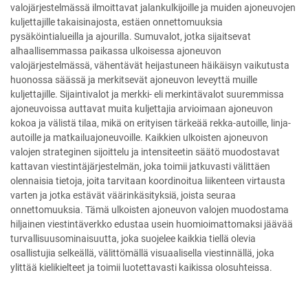
valojärjestelmässä ilmoittavat jalankulkijoille ja muiden ajoneuvojen
kuljettajille takaisinajosta, estäen onnettomuuksia
pysäköintialueilla ja ajourilla. Sumuvalot, jotka sijaitsevat
alhaallisemmassa paikassa ulkoisessa ajoneuvon
valojärjestelmässä, vähentävät heijastuneen häikäisyn vaikutusta
huonossa säässä ja merkitsevät ajoneuvon leveyttä muille
kuljettajille. Sijaintivalot ja merkki- eli merkintävalot suuremmissa
ajoneuvoissa auttavat muita kuljettajia arvioimaan ajoneuvon
kokoa ja välistä tilaa, mikä on erityisen tärkeää rekka-autoille, linja-
autoille ja matkailuajoneuvoille. Kaikkien ulkoisten ajoneuvon
valojen strateginen sijoittelu ja intensiteetin säätö muodostavat
kattavan viestintäjärjestelmän, joka toimii jatkuvasti välittäen
olennaisia tietoja, joita tarvitaan koordinoitua liikenteen virtausta
varten ja jotka estävät väärinkäsityksiä, joista seuraa
onnettomuuksia. Tämä ulkoisten ajoneuvon valojen muodostama
hiljainen viestintäverkko edustaa usein huomioimattomaksi jäävää
turvallisuusominaisuutta, joka suojelee kaikkia tiellä olevia
osallistujia selkeällä, välittömällä visuaalisella viestinnällä, joka
ylittää kielikielteet ja toimii luotettavasti kaikissa olosuhteissa.