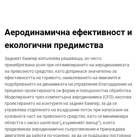
Аеродинамична ефективност и
екологични предимства
Задният бампер изпълнява решаваща, но често
пренебрегвана роля при оптимизирането на аеродинамиката
на превозното средство, като допринася значително за
ефективността на горивото, намаляването на емисиите и
подобряването на динамиката на управление благодарение на
прецизно проектираната си форма и повърхностна обработка.
Моделирането чрез компютърна аеродинамика (CFD) насочва
проектирането на контурите на задния бампер, за да се
управлява отделянето на въздушния поток при напускане на
кузовната част на превозното средство, като се минимизира
областта с ниско налягане („кърменият вихър“), която
предизвиква аеродинамично съпротивление и принуждава
двигателя да работи по-усилено, за да се поддържа постоянна