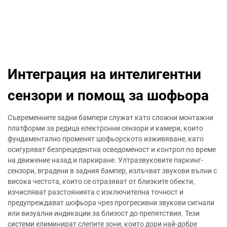
Интеграция на интелигентни
сензори и помощ за шофьора
Съвременните задни бампери служат като сложни монтажни
платформи за редица електронни сензори и камери, които
фундаментално променят шофьорското изживяване, като
осигуряват безпрецедентна осведоменост и контрол по време
на движение назад и паркиране. Ултразвуковите паркинг-
сензори, вградени в задния бампер, излъчват звукови вълни с
висока честота, които се отразяват от близките обекти,
изчисляват разстоянията с изключителна точност и
предупреждават шофьора чрез прогресивни звукови сигнали
или визуални индикации за близост до препятствия. Тези
системи елиминират слепите зони, които дори най-добре