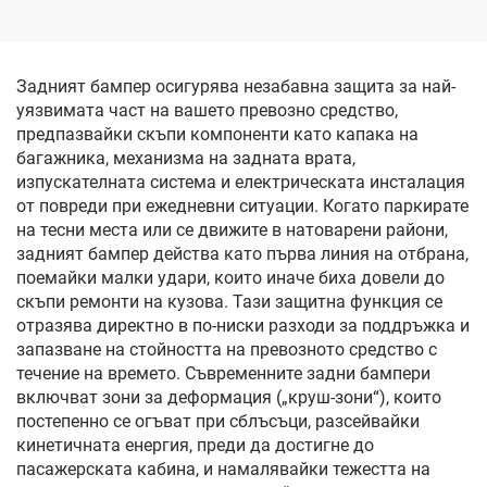
инча, модели 2019–2024
бампер от
г., LinTech
производителя за Tesla
Model 3 Refreshed,
оригинално оборудване
Задният бампер осигурява незабавна защита за най-
(OE) 1582571-SC-C
уязвимата част на вашето превозно средство,
предпазвайки скъпи компоненти като капака на
багажника, механизма на задната врата,
изпускателната система и електрическата инсталация
от повреди при ежедневни ситуации. Когато паркирате
на тесни места или се движите в натоварени райони,
задният бампер действа като първа линия на отбрана,
поемайки малки удари, които иначе биха довели до
скъпи ремонти на кузова. Тази защитна функция се
отразява директно в по-ниски разходи за поддръжка и
запазване на стойността на превозното средство с
течение на времето. Съвременните задни бампери
включват зони за деформация („круш-зони“), които
постепенно се огъват при сблъсъци, разсейвайки
кинетичната енергия, преди да достигне до
пасажерската кабина, и намалявайки тежестта на