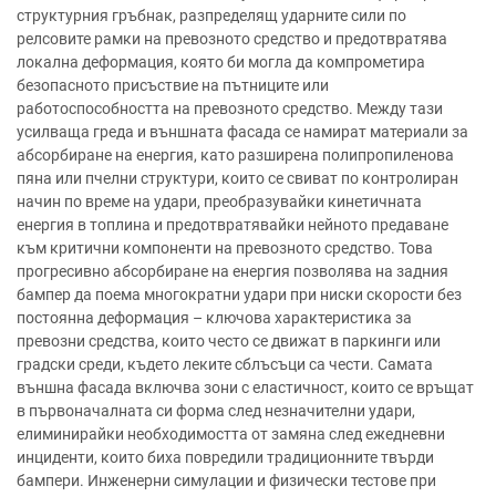
структурния гръбнак, разпределящ ударните сили по
релсовите рамки на превозното средство и предотвратява
локална деформация, която би могла да компрометира
безопасното присъствие на пътниците или
работоспособността на превозното средство. Между тази
усилваща греда и външната фасада се намират материали за
абсорбиране на енергия, като разширена полипропиленова
пяна или пчелни структури, които се свиват по контролиран
начин по време на удари, преобразувайки кинетичната
енергия в топлина и предотвратявайки нейното предаване
към критични компоненти на превозното средство. Това
прогресивно абсорбиране на енергия позволява на задния
бампер да поема многократни удари при ниски скорости без
постоянна деформация – ключова характеристика за
превозни средства, които често се движат в паркинги или
градски среди, където леките сблъсъци са чести. Самата
външна фасада включва зони с еластичност, които се връщат
в първоначалната си форма след незначителни удари,
елиминирайки необходимостта от замяна след ежедневни
инциденти, които биха повредили традиционните твърди
бампери. Инженерни симулации и физически тестове при