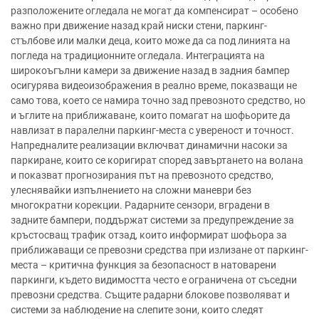
разположените огледала не могат да компенсират – особено
важно при движение назад край ниски стени, паркинг-
стълбове или малки деца, които може да са под линията на
погледа на традиционните огледала. Интеграцията на
широкоъгълни камери за движение назад в задния бампер
осигурява видеоизображения в реално време, показващи не
само това, което се намира точно зад превозното средство, но
и ъглите на приближаване, които помагат на шофьорите да
навлизат в паралелни паркинг-места с увереност и точност.
Напредналите реализации включват динамични насоки за
паркиране, които се коригират според завъртането на волана
и показват прогнозирания път на превозното средство,
улеснявайки изпълнението на сложни маневри без
многократни корекции. Радарните сензори, вградени в
задните бампери, поддържат системи за предупреждение за
кръстосващ трафик отзад, които информират шофьора за
приближаващи се превозни средства при излизане от паркинг-
места – критична функция за безопасност в натоварени
паркинги, където видимостта често е ограничена от съседни
превозни средства. Същите радарни блокове позволяват и
системи за наблюдение на слепите зони, които следят