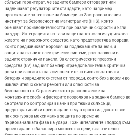
сблъсък гарантират, че задните бампери отговарят или
надвишават регулаторните стандарти, като например
протоколите за тестване на бампери на Застрахователния
институт за безопасност на магистралите (IIHS), които
оценяват производителността при различни скорости и ъгли
на удар. Интеграцията на тази защитна технология удължава
живота на превозното средство, като предотвратява повреди,
които предизвикват корозия на подлежащите панели, и
защитава скъпите електрически системи, разположени в
задните странични панели. За електрическите превозни
средства (EV) задният бампер играе допълнителна критична
роля при защитата на компонентите на високоволтовата
батерия и зарядните системи от повреди, които биха довели до
изключително скъпи ремонти или опасности за
безопасността. Стратегическото разположение на
монтажните скоби и фастерите позволява на задния бампер да
се отдели по контролиран начин при тежки сблъсъци,
предотвратявайки превръщането му в проектил, докато все
пак осигурява максимална защита по време на
първоначалната фаза на удара. Този интелигентен подход към
проектирането балансира множество цели, включително