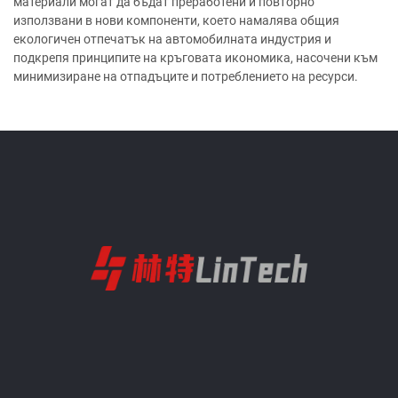
материали могат да бъдат преработени и повторно
използвани в нови компоненти, което намалява общия
екологичен отпечатък на автомобилната индустрия и
подкрепя принципите на кръговата икономика, насочени към
минимизиране на отпадъците и потреблението на ресурси.