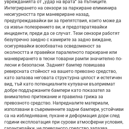
уврежданията от „удар на врата“ за пътниците.
Интегрирането на сензори за паркиране елиминира
несигурността при маневриране назад,
предупреждавайки ви за препятствия, които може да
са извън полезрението ви, и предотвратявайки
инциденти, преди да се случат. Тези сензори работят
безупречно заедно с камерите за задно виждане,
осигурявайки всеобхватна осведоменост за
околността и правейки паралелното паркиране или
маневрирането в тесни товарни рампи значително по-
лесни и безопасни. Задният бампер повишава
реверсната стойност на вашето превозно средство,
като запазва неговата структурна цялост и естетичен
вид, тъй като потенциалните купувачи възприемат
добре поддържаните бампери като показател за
внимателно притежание и правилна грижа за
превозното средство. Напредналите материали,
използвани в съвременните задни бампери, устойчиви
са на избледняване, пукане и деформация дори след
години експлоатация при сурови атмосферни условия,
гарантирайки, че превозното средство запазва