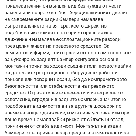
привлекателния си външен вид без нужда от чести
замени или поправки с боя. Аеродинамичният дизайн
на съвременните задни бампери намалява
съпротивлението на вятъра, което директно
подобрява икономията на гориво при шосейно
движение и намалява експлоатационните разходи
през целия живот на превозното средство. За
семейства и фирми, които разчитат на възможностите
за буксиране, задният бампер осигурява основни
монтажни точки за ходови съединители, позволявайки
ви да теглите рекреационно оборудване, работни
прицепи или товарни носачи, без да компрометирате
безопасността или стабилността на превозното
средство. Отражателните елементи и интегрираното
осветление, вградени в задните бампери, значително
подобряват видимостта ви за другите шофьори по
време на нощно движение, в мъгливи условия или при
лошо време, намалявайки риска от сблъсъци отзад,
причинени от слаба видимост. Монтажът на задни
бампери от вторичен пазар предлага възможности за