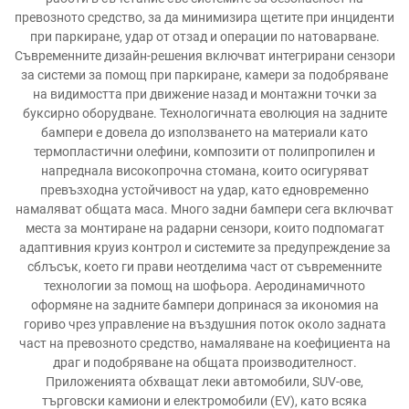
превозното средство, за да минимизира щетите при инциденти
при паркиране, удар от отзад и операции по натоварване.
Съвременните дизайн-решения включват интегрирани сензори
за системи за помощ при паркиране, камери за подобряване
на видимостта при движение назад и монтажни точки за
буксирно оборудване. Технологичната еволюция на задните
бампери е довела до използването на материали като
термопластични олефини, композити от полипропилен и
напреднала високопрочна стомана, които осигуряват
превъзходна устойчивост на удар, като едновременно
намаляват общата маса. Много задни бампери сега включват
места за монтиране на радарни сензори, които подпомагат
адаптивния круиз контрол и системите за предупреждение за
сблъсък, което ги прави неотделима част от съвременните
технологии за помощ на шофьора. Аеродинамичното
оформяне на задните бампери допринася за икономия на
гориво чрез управление на въздушния поток около задната
част на превозното средство, намаляване на коефициента на
драг и подобряване на общата производителност.
Приложенията обхващат леки автомобили, SUV-ове,
търговски камиони и електромобили (EV), като всяка