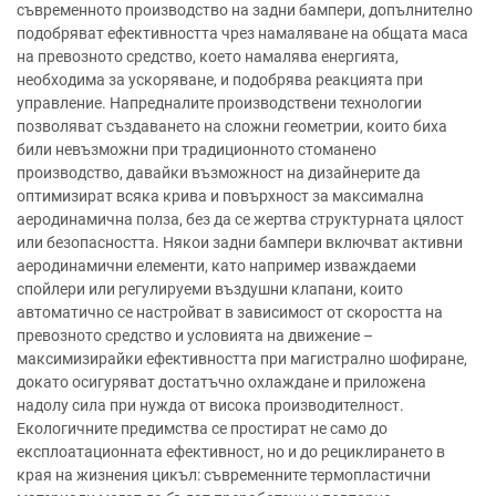
съвременното производство на задни бампери, допълнително
подобряват ефективността чрез намаляване на общата маса
на превозното средство, което намалява енергията,
необходима за ускоряване, и подобрява реакцията при
управление. Напредналите производствени технологии
позволяват създаването на сложни геометрии, които биха
били невъзможни при традиционното стоманено
производство, давайки възможност на дизайнерите да
оптимизират всяка крива и повърхност за максимална
аеродинамична полза, без да се жертва структурната цялост
или безопасността. Някои задни бампери включват активни
аеродинамични елементи, като например изваждаеми
спойлери или регулируеми въздушни клапани, които
автоматично се настройват в зависимост от скоростта на
превозното средство и условията на движение –
максимизирайки ефективността при магистрално шофиране,
докато осигуряват достатъчно охлаждане и приложена
надолу сила при нужда от висока производителност.
Екологичните предимства се простират не само до
експлоатационната ефективност, но и до рециклирането в
края на жизнения цикъл: съвременните термопластични