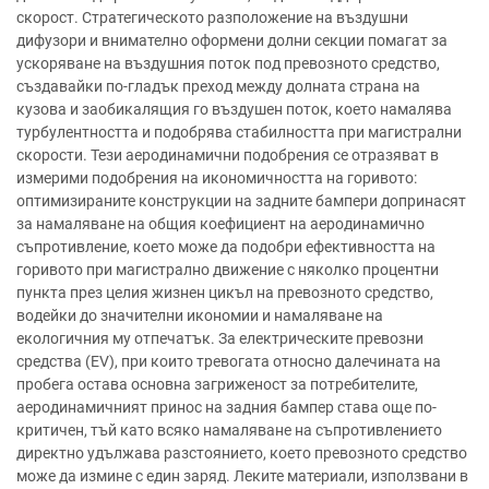
скорост. Стратегическото разположение на въздушни
дифузори и внимателно оформени долни секции помагат за
ускоряване на въздушния поток под превозното средство,
създавайки по-гладък преход между долната страна на
кузова и заобикалящия го въздушен поток, което намалява
турбулентността и подобрява стабилността при магистрални
скорости. Тези аеродинамични подобрения се отразяват в
измерими подобрения на икономичността на горивото:
оптимизираните конструкции на задните бампери допринасят
за намаляване на общия коефициент на аеродинамично
съпротивление, което може да подобри ефективността на
горивото при магистрално движение с няколко процентни
пункта през целия жизнен цикъл на превозното средство,
водейки до значителни икономии и намаляване на
екологичния му отпечатък. За електрическите превозни
средства (EV), при които тревогата относно далечината на
пробега остава основна загриженост за потребителите,
аеродинамичният принос на задния бампер става още по-
критичен, тъй като всяко намаляване на съпротивлението
директно удължава разстоянието, което превозното средство
може да измине с един заряд. Леките материали, използвани в