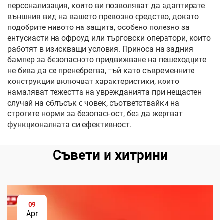
персонализация, които ви позволяват да адаптирате
външния вид на вашето превозно средство, докато
подобрите нивото на защита, особено полезно за
ентусиасти на офроуд или търговски оператори, които
работят в изискващи условия. Приноса на задния
бампер за безопасното придвижване на пешеходците
не бива да се пренебрегва, тъй като съвременните
конструкции включват характеристики, които
намаляват тежестта на уврежданията при нещастен
случай на сблъсък с човек, съответствайки на
строгите норми за безопасност, без да жертват
функционалната си ефективност.
Съвети и хитрини
09
Apr