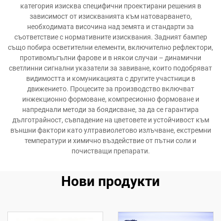
категория изисква специфични проектирани решения в
зависимост от изискванията към натоварването,
необходимата височина над земята и стандарти за
съответствие с нормативните изисквания. Задният бампер
също побира осветителни елементи, включително рефлектори,
противомъгълни фарове и в някои случаи – динамични
светлинни сигнални указатели за завиване, които подобряват
видимостта и комуникацията с другите участници в
движението. Процесите за производство включват
инжекционно формоване, компресионно формоване и
напреднали методи за боядисване, за да се гарантира
дълготрайност, съвпадение на цветовете и устойчивост към
външни фактори като ултравиолетово излъчване, екстремни
температури и химично въздействие от пътни соли и
почистващи препарати.
Нови продукти