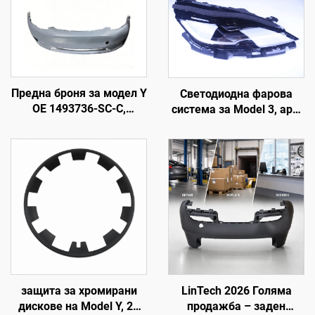
Предна броня за модел Y
Светодиодна фарова
OE 1493736-SC-C,
система за Model 3, арт.
високопрецизно
1760889-00-F, LinTech
формоване, грундирано
покритие, съвместима с
оригиналния радар и
сензор, неразрушителен
монтаж, за сервиз и
поддръжка на автопарк
защита за хромирани
LinTech 2026 Голяма
дискове на Model Y, 20
продажба – заден