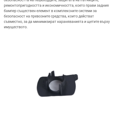
безопасността на пешеходците, защитата на пътниците,
ремонтопригодността и икономичността, което прави задния
бампер съществен елемент в комплексните системи за
безопасност на превозните средства, които действат
съвместно, за да минимизират нараняванията и щетите върху
имуществото.