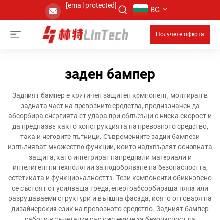
[email protected]
BG
Получете оферта
заден бампер
Задният бампер е критичен защитен компонент, монтиран в
задната част на превозните средства, предназначен да
абсорбира енергията от удара при сблъсъци с ниска скорост и
да предпазва както конструкцията на превозното средство,
така и неговите пътници. Съвременните задни бампери
изпълняват множество функции, които надхвърлят основната
защита, като интегрират напреднали материали и
интелигентни технологии за подобряване на безопасността,
естетиката и функционалността. Тези компоненти обикновено
се състоят от усилваща греда, енергоабсорбираща пяна или
разрушаваеми структури и външна фасада, която отговаря на
дизайнерския език на превозното средство. Задният бампер
работи в съчетание със системите за безопасност на