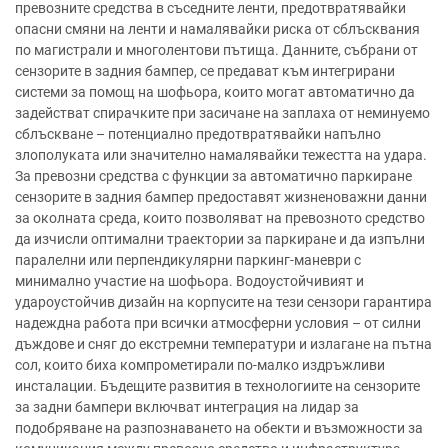
превозните средства в съседните ленти, предотвратявайки
опасни смяни на ленти и намалявайки риска от сблъсквания
по магистрали и многолентови пътища. Данните, събрани от
сензорите в задния бампер, се предават към интегрирани
системи за помощ на шофьора, които могат автоматично да
задействат спирачките при засичане на заплаха от неминуемо
сблъскване – потенциално предотвратявайки напълно
злополуката или значително намалявайки тежестта на удара.
За превозни средства с функции за автоматично паркиране
сензорите в задния бампер предоставят жизненоважни данни
за околната среда, които позволяват на превозното средство
да изчисли оптимални траектории за паркиране и да изпълни
паралелни или перпендикулярни паркинг-маневри с
минимално участие на шофьора. Водоустойчивият и
удароустойчив дизайн на корпусите на тези сензори гарантира
надеждна работа при всички атмосферни условия – от силни
дъждове и сняг до екстремни температури и излагане на пътна
сол, които биха компрометирали по-малко издръжливи
инсталации. Бъдещите развития в технологиите на сензорите
за задни бампери включват интеграция на лидар за
подобряване на разпознаването на обекти и възможности за