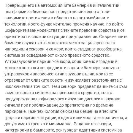
Превръщането на автомобилните бампери в интелигентни
платформи за безопасност представлява едно от най-
значимите постижения в областта на автомобилните
технологии, което фундаментално променя начина, по който
шофьорите взаимодействат с техните превозни средства и се
ориентират в сложни ситуации при управление. Съвременните
бампери служат като монтажни места за цял арсенал от
напреднали сензори и камери, които създават всеобхватна
система за осведоменост около превозното средство.
Ултразвуковите паркинг-сензори, обикновено вградени в
множество точки по предните и задните бампери, излъчват
ултразвукови високочестотни звукови вълни, които се
отразяват от близките обекти и изчисляват разстоянията с
изключителна точност. Тези сензори предават данните си към
компютърната система на превозното средство, която
предупреждава шофьора чрез визуални дисплеи и звукови
сигнали при приближаване до препятствия по време на
паркиране. Тази технология се оказва безценна в тесните
градски паркинг-ситуации, където видимостта е ограничена, а
допустимата грешка е минимална. Радарните сензори,
интегрирани в бамперите, осигуряват адаптивни системи за