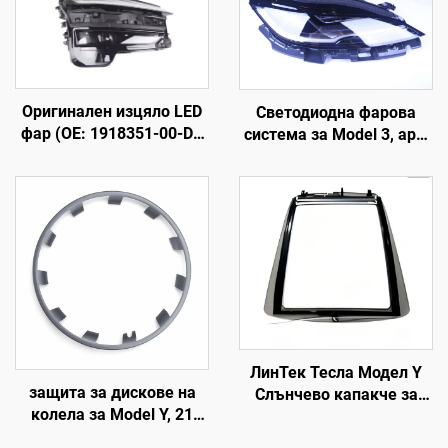
Оригинален изцяло LED
Светодиодна фарова
фар (OE: 1918351-00-D),
система за Model 3, арт.
корпус от високоякостна
1760889-00-F, LinTech
ABS пластмаса и UV-
стабилизирана PC леща,
обхват на дългите
светлини 850 м,
експлоатационен живот
50000 часа, за подмяна
на фарове за модел 3/Y и
трансграничен износ
ЛинТек Тесла Модел Y
защита за дискове на
Слънчево капакче за
колела за Model Y, 21
покрива (2019–2024 г.),
инча (19–24 г.), LinTech
управление чрез глас с