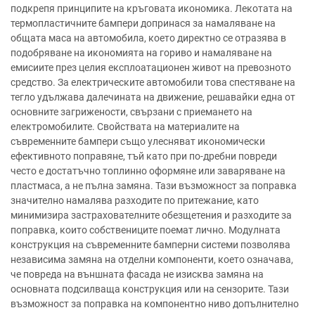
подкрепя принципите на кръговата икономика. Лекотата на
термопластичните бампери допринася за намаляване на
общата маса на автомобила, което директно се отразява в
подобряване на икономията на гориво и намаляване на
емисиите през целия експлоатационен живот на превозното
средство. За електрическите автомобили това спестяване на
тегло удължава далечината на движение, решавайки една от
основните загрижености, свързани с приемането на
електромобилите. Свойствата на материалите на
съвременните бампери също улесняват икономически
ефективното поправяне, тъй като при по-дребни повреди
често е достатъчно топлинно оформяне или заваряване на
пластмаса, а не пълна замяна. Тази възможност за поправка
значително намалява разходите по притежание, като
минимизира застрахователните обезщетения и разходите за
поправка, които собствениците поемат лично. Модулната
конструкция на съвременните бамперни системи позволява
независима замяна на отделни компоненти, което означава,
че повреда на външната фасада не изисква замяна на
основната подсилваща конструкция или на сензорите. Тази
възможност за поправка на компонентно ниво допълнително