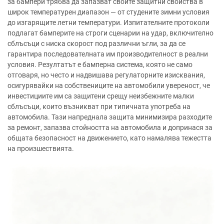
за бампери трябва да запазват своите защитни свойства в
широк температурен диапазон — от студените зимни условия
до изгарящите летни температури. Изпитателните протоколи
подлагат бамперите на строги сценарии на удар, включително
сблъсъци с ниска скорост под различни ъгли, за да се
гарантира последователната им производителност в реални
условия. Резултатът е бамперна система, която не само
отговаря, но често и надвишава регулаторните изисквания,
осигурявайки на собствениците на автомобили увереност, че
инвестициите им са защитени срещу неизбежните малки
сблъсъци, които възникват при типичната употреба на
автомобила. Тази напреднала защита минимизира разходите
за ремонт, запазва стойността на автомобила и допринася за
общата безопасност на движението, като намалява тежестта
на произшествията.