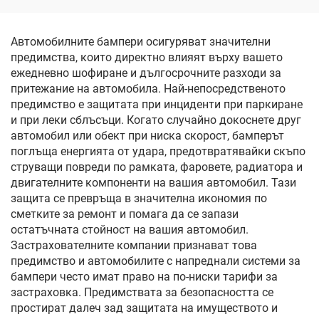
едно натискане, защита
от ослепяване и
ултравиолетови лъчи
Автомобилните бампери осигуряват значителни
предимства, които директно влияят върху вашето
ежедневно шофиране и дългосрочните разходи за
притежание на автомобила. Най-непосредственото
предимство е защитата при инциденти при паркиране
и при леки сблъсъци. Когато случайно докоснете друг
автомобил или обект при ниска скорост, бамперът
поглъща енергията от удара, предотвратявайки скъпо
струващи повреди по рамката, фаровете, радиатора и
двигателните компоненти на вашия автомобил. Тази
защита се превръща в значителна икономия по
сметките за ремонт и помага да се запази
остатъчната стойност на вашия автомобил.
Застрахователните компании признават това
предимство и автомобилите с напреднали системи за
бампери често имат право на по-ниски тарифи за
застраховка. Предимствата за безопасността се
простират далеч зад защитата на имуществото и