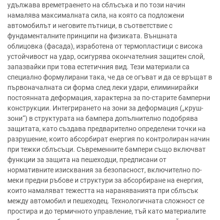
удължава времетраенето на сблъсъка и по този начин
намалява максималната сила, на която са подложени
автомобилът и неговите пътници, в съответствие с
фундаменталните принципи на физиката. Външната
облицовка (фасада), изработена от термопластици с висока
устойчивост на удар, осигурява окончателния защитен слой,
запазвайки при това естетичния вид. Тези материали са
специално формулирани така, че да се огъват и да се връщат в
първоначалната си форма след леки удари, елиминирайки
постоянната деформация, характерна за по-старите бамперни
конструкции. Интегрирането на зони за деформация („круш-
зони“) в структурата на бампера допълнително подобрява
защитата, като създава предварително определени точки на
разрушение, които абсорбират енергия по контролиран начин
при тежки сблъсъци. Съвременните бампери също включват
функции за защита на пешеходци, предписани от
нормативните изисквания за безопасност, включително по-
меки предни ръбове и структури за абсорбиране на енергия,
които намаляват тежестта на нараняванията при сблъсък
между автомобил и пешеходец. Технологичната сложност се
простира и до термичното управление, тъй като материалите