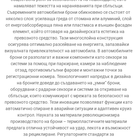
намаляват тежестта на нараняванията при сблъсъци.
Съвременните автомобилни брони обикновено се състоят от
няколко слоя: усилваща греда от стомана или алуминий, слой
от енергоабсорбираща пяна или пластмаса и външен фасаден
елемент, който отговаря на дизайнерската естетика на
превозното средство. Тази многослойна конструкция
осигурява оптимално разсейване на енергията, запазвайки
визуалната привлекателност на автомобила. В автомобилните
брони се разполагат и важни компоненти като сензори за
системи за помощ при паркиране, камери за наблюдение
отзад, противомъгълни фарове и монтажни точки за
регистрационни номера. Технологичният напредък в дизайна
на броните доведе до създаването на „умни“ брони,
оборудвани с радарни сензори и системи за откриване на
сблъсъци, които комуникират с мрежата за безопасност на
превозното средство. Тези иновации позволяват функции като
автоматично спиране в аварийни ситуации и адаптивен круиз
контрол. Науката за материали революционизира
производството на брони – термопластичните материали
предлага отлична устойчивост на удар, лекота и възможност
за рециклиране. Регулаторните стандарти за