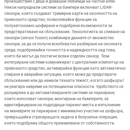
произшествия с деца и домашни любимци на частни алеи.
Някои напреднали системи за бампери включват LIDAR-
сензори, които създават тримерни карти на околността на
превозното средство, позволявайки функции за
полуавтономно шофиране и подобрени възможности за
предотвратяване на сблъсквания. Технологията за сливане на
сензори (sensor fusion) комбинира данните от множество
сензори, за да се получи всеобхватно разбиране на околната
среда, подобрявайки точността и надеждността над това,
което би могъл да постигне всеки отделен сензор. Тези
интегрирани системи комуникират с централния компютър на
превозното средство, активирайки функции като автоматично
спиране в аварийни ситуации, което може да предотврати
сблъсквания или да намали тяхната тежест, когато шофьорът
не реагира навреме на потенциални опасности. Удобството се
разширява и до автоматизираните системи за паркиране,
които използват сензори, монтирани на бамперите, за
идентифициране на подходящи паркинг-места и изпълнение
на маневрите за паркиране с минимално участие на шофьора,
превръщайки стресиращата задача в безусилна операция,
която подобрява общото преживяване от собствеността.