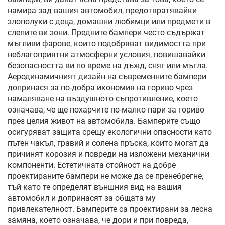
намира зад вашия автомобил, предотвратявайки
злополуки с деца, домашни любимци или предмети в
слепите ви зони. Предните бампери често съдържат
мъгливи фарове, които подобряват видимостта при
неблагоприятни атмосферни условия, повишавайки
безопасността ви по време на дъжд, сняг или мъгла.
Аеродинамичният дизайн на съвременните бампери
допринася за по-добра икономия на гориво чрез
намаляване на въздушното съпротивление, което
означава, че ще похарчите по-малко пари за гориво
през целия живот на автомобила. Бамперите също
осигуряват защита срещу екологични опасности като
пътен чакъл, гравий и солена пръска, които могат да
причинят корозия и повреди на изложени механични
компоненти. Естетичната стойност на добре
проектираните бампери не може да се пренебрегне,
тъй като те определят външния вид на вашия
автомобил и допринасят за общата му
привлекателност. Бамперите са проектирани за лесна
замяна, което означава, че дори и при повреда,