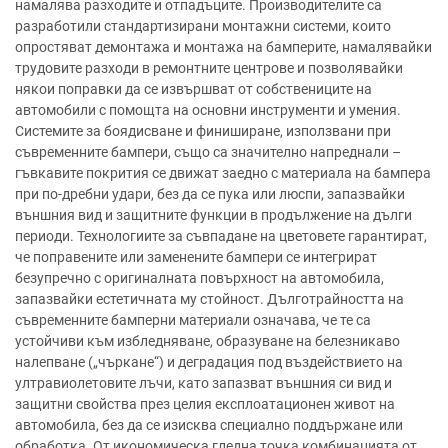
намалява разходите и отпадъците. Производителите са
разработили стандартизирани монтажни системи, които
опростяват демонтажа и монтажа на бамперите, намалявайки
трудовите разходи в ремонтните центрове и позволявайки
някои поправки да се извършват от собствениците на
автомобили с помощта на основни инструменти и умения.
Системите за боядисване и финиширане, използвани при
съвременните бампери, също са значително напреднали –
гъвкавите покрития се движат заедно с материала на бампера
при по-дребни удари, без да се пука или люспи, запазвайки
външния вид и защитните функции в продължение на дълги
периоди. Технологиите за съвпадане на цветовете гарантират,
че поправените или заменените бампери се интегрират
безупречно с оригиналната повърхност на автомобила,
запазвайки естетичната му стойност. Дълготрайността на
съвременните бамперни материали означава, че те са
устойчиви към избледняване, образуване на белезникаво
налепване („чъркане“) и деградация под въздействието на
ултравиолетовите лъчи, като запазват външния си вид и
защитни свойства през целия експлоатационен живот на
автомобила, без да се изисква специално поддържане или
обработка. От икономическа гледна точка комбинацията от