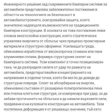
Инженерното решение зад съвременните бамперни системи за
автомобили представлява забележително постижение в
областта на технологиите за безопасност в
автомобилостроенето, осигурявайки защита, която
значително надхвърля възможностите на традиционните
бамперни конструкции. В основата на това постижение лежи
сложна многослойна конструкция, която стратегически
управлява енергията от сблъсък чрез прецизно проектирани
материали и структурно оформяне. Усилващата греда,
обикновено изработена от високопрочна стомана или леки
алуминиеви сплави, формира структурния скелет на
бамперната система. Този компонент е точно позициониран
така, че да разпределя силите от удар по рамката на
автомобила, предотвратявайки концентрирането на
напрежения в отделни точки, което би могло да доведе до
структурни повреди. Слоят за абсорбиране на енергия,
обикновено съставен от разширена полипропиленова пяна
или пчелна-клетъчни структури, се компресира при удар, за да
забави протичането на сблъсъка и да намали върховите сили,
предавани към кузовната конструкция на автомобила. Тази
постепенна деформация е от решаващо значение, тъй като