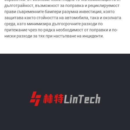
дълготрайност, възможност за поправка и рециклируемост
прави съвременните бампери разумна инвестиция, която
защитава както стойността на автомобила, така и околната
среда, като минимизира дългосрочните разходи по
притежание чрез по-рядка необходимост от поправки и по-
ниски разходи за тях при настъпване на инциденти.