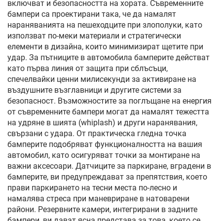
включват и безопасността на хората. Съвременните
бампери са проектирани така, че да намалят
нараняванията на пешеходците при злополуки, като
използват по-меки материали и стратегически
елементи в дизайна, които минимизират щетите при
удар. За пътниците в автомобила бамперите действат
като първа линия от защита при сблъсъци,
спечелвайки ценни милисекунди за активиране на
въздушните възглавници и другите системи за
безопасност. Възможностите за поглъщане на енергия
от съвременните бампери могат да намалят тежестта
на удряне в шията (whiplash) и други наранявания,
свързани с удара. От практическа гледна точка
бамперите подобряват функционалността на вашия
автомобил, като осигуряват точки за монтиране на
важни аксесоари. Датчиците за паркиране, вградени в
бамперите, ви предупреждават за препятствия, което
прави паркирането на тесни места по-лесно и
намалява стреса при маневриране в натоварени
райони. Резервните камери, интегрирани в задните
бампери, ви дават ясна представа за това, което се