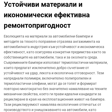
Устойчиви материали и
икономически ефективна
ремонтопригодност
Еволюцията на материали за автомобилни бампери и
методите за тяхното поправяне отразява ангажимента на
автомобилната индустрия към устойчивост и икономическа
ефективност, като осигурява конкретни предимства както за
собствениците на автомобили, така и за околната среда.
Съвременните бампери използват термопластични материали,
които предлагат изключително добро съчетание от
устойчивост на удар, лекота и екологична отговорност. Тези
напреднали полимери, включително полипропилен и
термопластични олефини, могат да се топят и формират
повторно многократно без значително намаляване на техните
механични свойства, което ги прави идеални кандидати за
рециклиране в края на експлоатационния живот на бампера.
Тази рециклируемост намалява екологичния отпечатък от
производството и унищожаването на автомобили, като