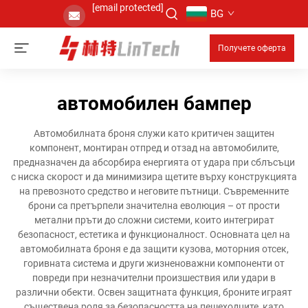
[email protected]
BG
Получете оферта
автомобилен бампер
Автомобилната броня служи като критичен защитен
компонент, монтиран отпред и отзад на автомобилите,
предназначен да абсорбира енергията от удара при сблъсъци
с ниска скорост и да минимизира щетите върху конструкцията
на превозното средство и неговите пътници. Съвременните
брони са претърпели значителна еволюция – от прости
метални пръти до сложни системи, които интегрират
безопасност, естетика и функционалност. Основната цел на
автомобилната броня е да защити кузова, моторния отсек,
горивната система и други жизненоважни компоненти от
повреди при незначителни произшествия или удари в
различни обекти. Освен защитната функция, броните играят
съществена роля за безопасността на пешеходците, като