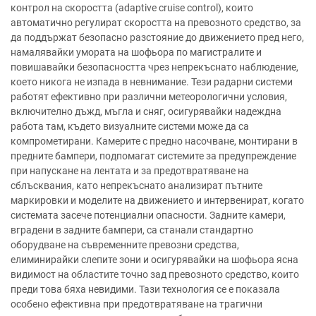
контрол на скоростта (adaptive cruise control), които
автоматично регулират скоростта на превозното средство, за
да поддържат безопасно разстояние до движението пред него,
намалявайки умората на шофьора по магистралите и
повишавайки безопасността чрез непрекъснато наблюдение,
което никога не изпада в невнимание. Тези радарни системи
работят ефективно при различни метеорологични условия,
включително дъжд, мъгла и сняг, осигурявайки надеждна
работа там, където визуалните системи може да са
компрометирани. Камерите с предно насочване, монтирани в
предните бампери, подпомагат системите за предупреждение
при напускане на лентата и за предотвратяване на
сблъсквания, като непрекъснато анализират пътните
маркировки и моделите на движението и интервенират, когато
системата засече потенциални опасности. Задните камери,
вградени в задните бампери, са станали стандартно
оборудване на съвременните превозни средства,
елиминирайки слепите зони и осигурявайки на шофьора ясна
видимост на областите точно зад превозното средство, които
преди това бяха невидими. Тази технология се е показала
особено ефективна при предотвратяване на трагични