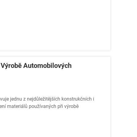
i Výrobě Automobilových
je jednu z nejdůležitějších konstrukčních i
ení materiálů používaných při výrobě
výrobce, opraváře...