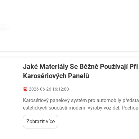
Jaké Materiály Se Běžně Používají Př
Karosériových Panelů
2026-06-26 16:12:00
Karosériový panelový systém pro automobily představu
estetických součástí moderní výroby vozidel. Pochop
karosériových panelů pro automobily je nezbytné pro 
Zobrazit více