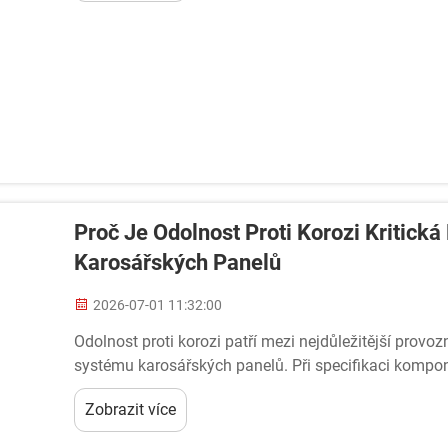
Proč Je Odolnost Proti Korozi Kritick
Karosářských Panelů
2026-07-01 11:32:00
Odolnost proti korozi patří mezi nejdůležitější provo
systému karosářských panelů. Při specifikaci kompone
vzít v úvahu environmentální de...
Zobrazit více