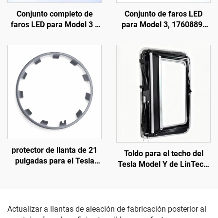
Conjunto completo de
Conjunto de faros LED
faros LED para Model 3 y
para Model 3, 1760889-
Model Y, original de
00-F, LinTech
fábrica (OE: 1514952-00-
D, 1514952-00-E,
1514952-10-E),
iluminación automotriz,
reemplazo de faros
protector de llanta de 21
Toldo para el techo del
pulgadas para el Tesla
Tesla Model Y de LinTech,
Model Y (modelos 2019-
control por voz con un solo
2024) de LinTech
clic, protección UV
antideslumbramiento
Actualizar a llantas de aleación de fabricación posterior al