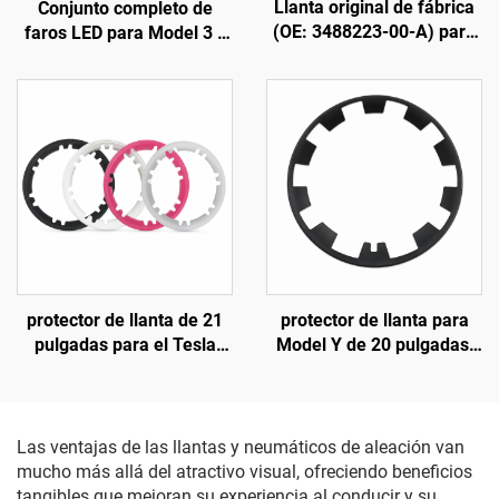
Llanta original de fábrica
Conjunto completo de
(OE: 3488223-00-A) para
faros LED para Model 3 y
Model Y, aleación de
Model Y, original de
aluminio forjada, alta
fábrica (OE: 1514952-00-
precisión, compatible con
D, 1514952-00-E,
las tuercas de rueda y el
1514952-10-E),
sistema de frenos
iluminación automotriz,
originales, para sustitución
reemplazo de faros
y personalización
protector de llanta de 21
protector de llanta para
pulgadas para el Tesla
Model Y de 20 pulgadas,
Model Y (modelos 2019-
LinTech, años 19-24
2024) de LinTech
Las ventajas de las llantas y neumáticos de aleación van
mucho más allá del atractivo visual, ofreciendo beneficios
tangibles que mejoran su experiencia al conducir y su