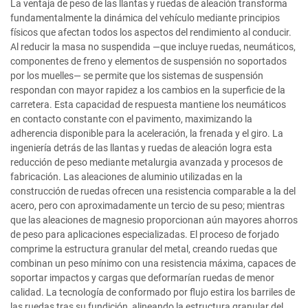
La ventaja de peso de las llantas y ruedas de aleación transforma
fundamentalmente la dinámica del vehículo mediante principios
físicos que afectan todos los aspectos del rendimiento al conducir.
Al reducir la masa no suspendida —que incluye ruedas, neumáticos,
componentes de freno y elementos de suspensión no soportados
por los muelles— se permite que los sistemas de suspensión
respondan con mayor rapidez a los cambios en la superficie de la
carretera. Esta capacidad de respuesta mantiene los neumáticos
en contacto constante con el pavimento, maximizando la
adherencia disponible para la aceleración, la frenada y el giro. La
ingeniería detrás de las llantas y ruedas de aleación logra esta
reducción de peso mediante metalurgia avanzada y procesos de
fabricación. Las aleaciones de aluminio utilizadas en la
construcción de ruedas ofrecen una resistencia comparable a la del
acero, pero con aproximadamente un tercio de su peso; mientras
que las aleaciones de magnesio proporcionan aún mayores ahorros
de peso para aplicaciones especializadas. El proceso de forjado
comprime la estructura granular del metal, creando ruedas que
combinan un peso mínimo con una resistencia máxima, capaces de
soportar impactos y cargas que deformarían ruedas de menor
calidad. La tecnología de conformado por flujo estira los barriles de
las ruedas tras su fundición, alineando la estructura granular del