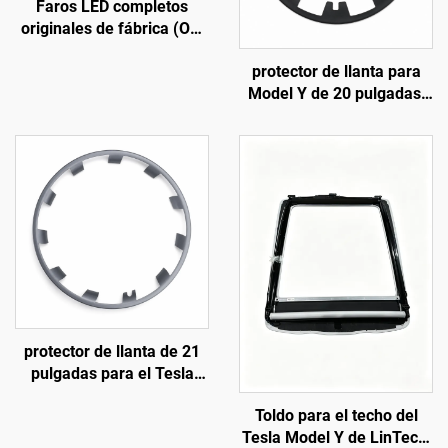
Faros LED completos
originales de fábrica (OE:
1918351-00-D), carcasa
protector de llanta para
de ABS de alta resistencia
Model Y de 20 pulgadas,
y lente de policarbonato
LinTech, años 19-24
estabilizada frente a los
rayos UV, alcance del haz
largo de 850 m y vida útil
de 50 000 h, para
reemplazo de faros en
Model 3/Y y exportación
transfronteriza
protector de llanta de 21
pulgadas para el Tesla
Model Y (modelos 2019-
Toldo para el techo del
2024) de LinTech
Tesla Model Y de LinTech,