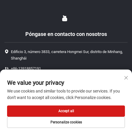
Póngase en contacto con nosotros
Edificio 3, número 3833, carretera Hongmei Sur, distrito de Minhang,
Shanghái
+86-13918857191
+86-13918857191
We value your privacy
[email protected]
We use cookies and similar tools to provide our services. If you
don't want to accept all cookies, click Personalize cookies.
Derechos de autor © 2026 ShangHai J P Auto Parts Co., Ltd. Todos los
Accept all
derechos reservados.-
Política de privacidad
Personalize cookies