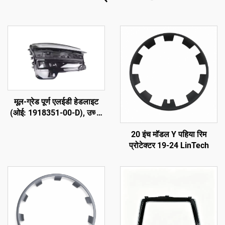
मूल-ग्रेड पूर्ण एलईडी हेडलाइट
(ओई: 1918351-00-D), उच्च-
शक्ति एबीएस हाउसिंग और यूवी-
20 इंच मॉडल Y पहिया रिम
स्थायी पीसी लेंस के साथ, 850
प्रोटेक्टर 19-24 LinTech
मीटर उच्च बीम रेंज, 50000 घंटे
का सेवा जीवन, मॉडल 3/वाई
हेडलाइट प्रतिस्थापन और सीमा
पार निर्यात के लिए