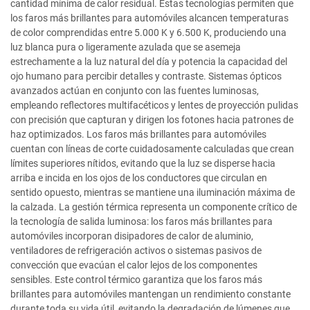
cantidad mínima de calor residual. Estas tecnologías permiten que
los faros más brillantes para automóviles alcancen temperaturas
de color comprendidas entre 5.000 K y 6.500 K, produciendo una
luz blanca pura o ligeramente azulada que se asemeja
estrechamente a la luz natural del día y potencia la capacidad del
ojo humano para percibir detalles y contraste. Sistemas ópticos
avanzados actúan en conjunto con las fuentes luminosas,
empleando reflectores multifacéticos y lentes de proyección pulidas
con precisión que capturan y dirigen los fotones hacia patrones de
haz optimizados. Los faros más brillantes para automóviles
cuentan con líneas de corte cuidadosamente calculadas que crean
límites superiores nítidos, evitando que la luz se disperse hacia
arriba e incida en los ojos de los conductores que circulan en
sentido opuesto, mientras se mantiene una iluminación máxima de
la calzada. La gestión térmica representa un componente crítico de
la tecnología de salida luminosa: los faros más brillantes para
automóviles incorporan disipadores de calor de aluminio,
ventiladores de refrigeración activos o sistemas pasivos de
convección que evacúan el calor lejos de los componentes
sensibles. Este control térmico garantiza que los faros más
brillantes para automóviles mantengan un rendimiento constante
durante toda su vida útil, evitando la degradación de lúmenes que