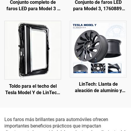
Conjunto completo de
Conjunto de faros LED
faros LED para Model 3 y
para Model 3, 1760889-
Model Y, original de
00-F, LinTech
fábrica (OE: 1514952-00-
D, 1514952-00-E,
1514952-10-E),
iluminación automotriz,
reemplazo de faros
LinTech: Llanta de
Toldo para el techo del
aleación de aluminio y
Tesla Model Y de LinTech,
acero para Model Y
control por voz con un solo
3488226-00-A
clic, protección UV
antideslumbramiento
Los faros más brillantes para automóviles ofrecen
importantes beneficios prácticos que impactan