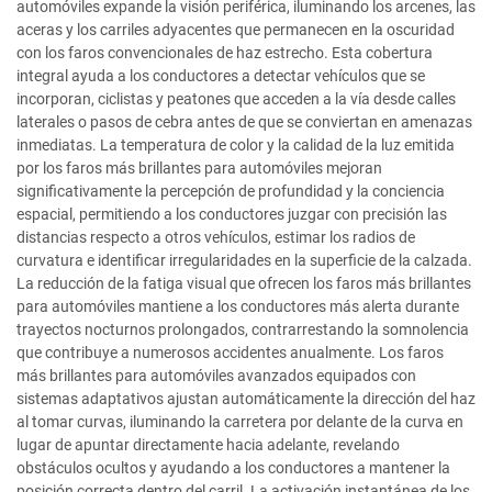
automóviles expande la visión periférica, iluminando los arcenes, las
aceras y los carriles adyacentes que permanecen en la oscuridad
con los faros convencionales de haz estrecho. Esta cobertura
integral ayuda a los conductores a detectar vehículos que se
incorporan, ciclistas y peatones que acceden a la vía desde calles
laterales o pasos de cebra antes de que se conviertan en amenazas
inmediatas. La temperatura de color y la calidad de la luz emitida
por los faros más brillantes para automóviles mejoran
significativamente la percepción de profundidad y la conciencia
espacial, permitiendo a los conductores juzgar con precisión las
distancias respecto a otros vehículos, estimar los radios de
curvatura e identificar irregularidades en la superficie de la calzada.
La reducción de la fatiga visual que ofrecen los faros más brillantes
para automóviles mantiene a los conductores más alerta durante
trayectos nocturnos prolongados, contrarrestando la somnolencia
que contribuye a numerosos accidentes anualmente. Los faros
más brillantes para automóviles avanzados equipados con
sistemas adaptativos ajustan automáticamente la dirección del haz
al tomar curvas, iluminando la carretera por delante de la curva en
lugar de apuntar directamente hacia adelante, revelando
obstáculos ocultos y ayudando a los conductores a mantener la
posición correcta dentro del carril. La activación instantánea de los