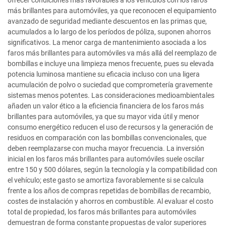
ofrecer condiciones más favorables a los vehículos con los faros
más brillantes para automóviles, ya que reconocen el equipamiento
avanzado de seguridad mediante descuentos en las primas que,
acumulados a lo largo de los períodos de póliza, suponen ahorros
significativos. La menor carga de mantenimiento asociada a los
faros más brillantes para automóviles va más allá del reemplazo de
bombillas e incluye una limpieza menos frecuente, pues su elevada
potencia luminosa mantiene su eficacia incluso con una ligera
acumulación de polvo o suciedad que comprometería gravemente
sistemas menos potentes. Las consideraciones medioambientales
añaden un valor ético a la eficiencia financiera de los faros más
brillantes para automóviles, ya que su mayor vida útil y menor
consumo energético reducen el uso de recursos y la generación de
residuos en comparación con las bombillas convencionales, que
deben reemplazarse con mucha mayor frecuencia. La inversión
inicial en los faros más brillantes para automóviles suele oscilar
entre 150 y 500 dólares, según la tecnología y la compatibilidad con
el vehículo; este gasto se amortiza favorablemente si se calcula
frente a los años de compras repetidas de bombillas de recambio,
costes de instalación y ahorros en combustible. Al evaluar el costo
total de propiedad, los faros más brillantes para automóviles
demuestran de forma constante propuestas de valor superiores