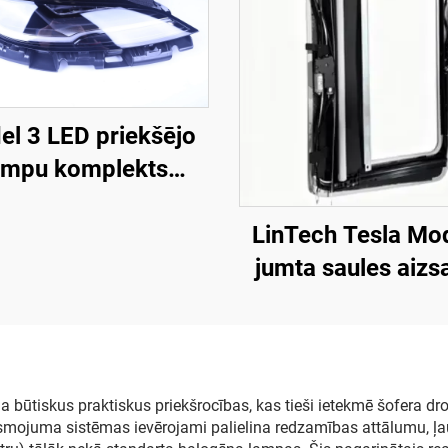
l 3 LED priekšējo
ampu komplekts
889-00-F LinTech
LinTech Tesla Mo
jumta saules aizs
viena klikšķa ba
vadība, pretspīdu
aizsardzība
būtiskus praktiskus priekšrocības, kas tieši ietekmē šofera droš
smojuma sistēmas ievērojami palielina redzamības attālumu, ļau