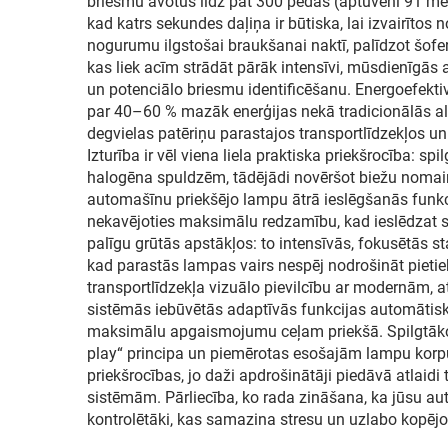
briesmu avotus līdz pat 300 pēdas (aptuveni 91 metru
kad katrs sekundes daļiņa ir būtiska, lai izvairīt
nogurumu ilgstošai braukšanai naktī, palīdzot šof
kas liek acīm strādāt pārāk intensīvi, mūsdienīgā
un potenciālo briesmu identificēšanu. Energoefektiv
par 40–60 % mazāk enerģijas nekā tradicionālās alt
degvielas patēriņu parastajos transportlīdzekļos u
Izturība ir vēl viena liela praktiska priekšrocība
halogēna spuldzēm, tādējādi novēršot biežu nomai
automašīnu priekšējo lampu ātrā ieslēgšanās funkc
nekavējoties maksimālu redzamību, kad ieslēdzat s
palīgu grūtās apstākļos: to intensīvās, fokusētās st
kad parastās lampas vairs nespēj nodrošināt pieti
transportlīdzekļa vizuālo pievilcību ar modernām, 
sistēmās iebūvētās adaptīvās funkcijas automātisk
maksimālu apgaismojumu ceļam priekšā. Spilgtāko a
play“ principa un piemērotas esošajām lampu korp
priekšrocības, jo daži apdrošinātāji piedāvā atlaid
sistēmām. Pārliecība, ko rada zināšana, ka jūsu aut
kontrolētāki, kas samazina stresu un uzlabo kopē