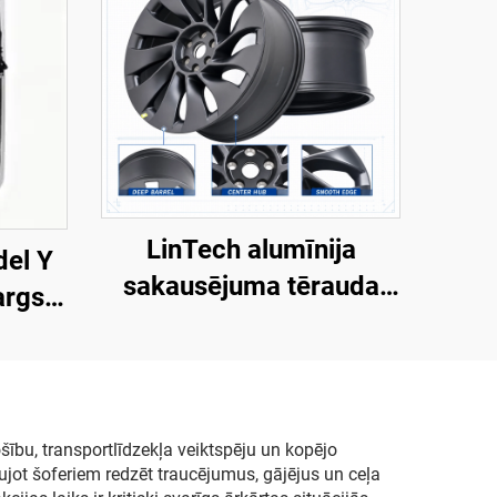
LinTech alumīnija
del Y
sakausējuma tērauda
args,
riteņu diski Model Y
lss
3488226-00-A
ma UV
ību, transportlīdzekļa veiktspēju un kopējo
jot šoferiem redzēt traucējumus, gājējus un ceļa