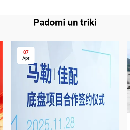
Padomi un triki
07
Apr