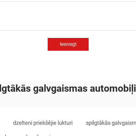
Iesniegt
ilgtākās galvgaismas automobiļ
dzelteni priekšējie lukturi
spilgtākās galvgais