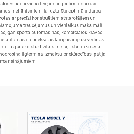
 stūres pagrieziena leņķim un pretim braucošo
šanas mehānismiem, lai uzturētu optimālu darba
tas ar precīzi konstruētiem atstarotājiem un
apgaismojuma traucējumus un vienlaikus maksimāli
as, gan sporta automašīnas, komerciālos kravas
ās automašīnu priekšējās lampas ir īpaši vērtīgas
mu. To pārākā efektivitāte miglā, lietā un sniegā
nodrošina ilgtermiņa izmaksu priekšrocības, pat ja
uma risinājumiem.