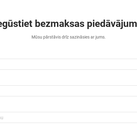
egūstiet bezmaksas piedāvāju
Mūsu pārstāvis drīz sazināsies ar jums.