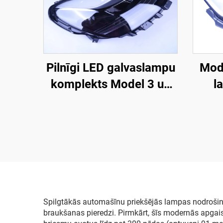
Pilnīgi LED galvaslampu
Mode
komplekts Model 3 un
l
Model Y modelim (OE
1760
1514952-00-D,
1514952-00-E,
1514952-10-E),
automobiļu
apgaismojuma
galvaslampu
Spilgtākās automašīnu priekšējās lampas nodrošina 
braukšanas pieredzi. Pirmkārt, šīs modernās apgai
aizvietošana