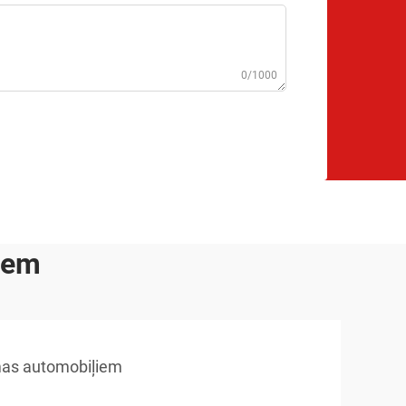
0/1000
iem
mas automobiļiem