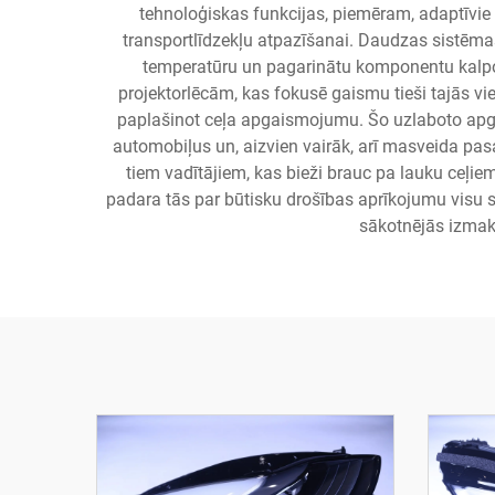
tehnoloģiskas funkcijas, piemēram, adaptīvie
transportlīdzekļu atpazīšanai. Daudzas sistēm
temperatūru un pagarinātu komponentu kalpoš
projektorlēcām, kas fokusē gaismu tieši tajās v
paplašinot ceļa apgaismojumu. Šo uzlaboto apg
automobiļus un, aizvien vairāk, arī masveida pas
tiem vadītājiem, kas bieži brauc pa lauku ceļiem
padara tās par būtisku drošības aprīkojumu visu s
sākotnējās izmak