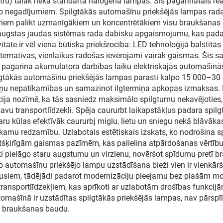
) tālāk nekā standarta halogēna lampas. Šis pagarinātais reakcij
os no negadījumiem. Spilgtākās automašīnu priekšējās lampas ra
eriem palikt uzmanīgākiem un koncentrētākiem visu braukšanas 
s augstas jaudas sistēmas rada dabisku apgaismojumu, kas padar
itāte ir vēl viena būtiska priekšrocība: LED tehnoloģijā balstīt
ernatīvas, vienlaikus radošas ievērojami vairāk gaismas. Šis s
n pagarina akumulatora darbības laiku elektriskajās automašīnās
: spilgtākās automašīnu priekšējās lampas parasti kalpo 15 000–
ņu nepatīkamības un samazinot ilgtermiņa apkopas izmaksas. LE
ija nozīmē, ka tās sasniedz maksimālo spilgtumu nekavējoties,
avu transportlīdzekli. Spēja caururbt laikapstākļus padara spi
aru kūlas efektīvāk caururbj miglu, lietu un sniegu nekā blāvākas 
ekamu redzamību. Uzlabotais estētiskais izskats, ko nodrošina 
atšķirīgām gaismas pazīmēm, kas palielina atpārdošanas vērtību 
i pielāgo staru augstumu un virzienu, novēršot spīdumu pretī br
utomašīnu priekšējo lampu uzstādīšana bieži vien ir vienkārša
usiem, tādējādi padarot modernizāciju pieejamu bez plašām mod
i transportlīdzekļiem, kas aprīkoti ar uzlabotām drošības funkci
omašīnā ir uzstādītas spilgtākās priekšējās lampas, nav pārspīlē
jo braukšanas baudu.