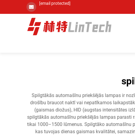
[email protected]
sp
Spilgtākās automašīnu priekšējās lampas ir noz
drošību braucot naktī vai nepatīkamos laikapst
(gaismas diožus), HID (augstas intensitātes i
spilgtākās automašīnu priekšējās lampas parasti 
tikai 1000–1500 lūmenus. Spilgtāko automašīnu pri
kas tuvojas dienas gaismas kvalitātei, samazi