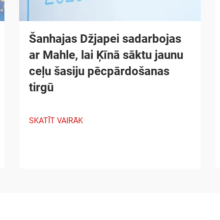
Šanhajas Džjapei sadarbojas
ar Mahle, lai Ķīnā sāktu jaunu
ceļu šasiju pēcpārdošanas
tirgū
SKATĪT VAIRĀK