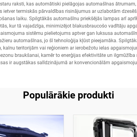
 staru raksti, kas automātiski pielāgojas automašīnas ātrumam,
as ietver termiskās pārvaldības risinājumus ar uzlabotām dzesē
anas laiku. Spilgtākās automašīnu priekšējās lampas arī aprīko
ietās, kur tā vajadzīga, minimizējot blakusbraucošo vadītāju 
aismojuma sistēmu pielietojums aptver gan luksusa automašīn
ažieru automašīnas, jo šī tehnoloģija kļūst pieejamāka. Spilgtāk
, kalnu teritorijām vai reģioniem ar ierobežotu ielas apgaismoju
ezonu braukšanai, kamēr to enerģijas efektivitāte un ilgmūžība 
sas ir augstākas salīdzinājumā ar konvencionālām apgaismoj
Populārākie produkti