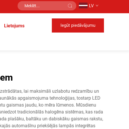
LV
Iegūt piedāvājumu
Lietojums
iem
zstrādātas, lai maksimāli uzlabotu redzamību un
jaunākās apgaismojuma tehnoloģijas, tostarp LED
dentu gaismas jaudu, ko mēra lūmenos. Mūsdienu
niedzot tradicionālās halogēna sistēmas, kas rada
rada plašāku, baltāku un dabiskāku gaismas rakstu,
ākajās automašīnu priekšējās lampās integrētas