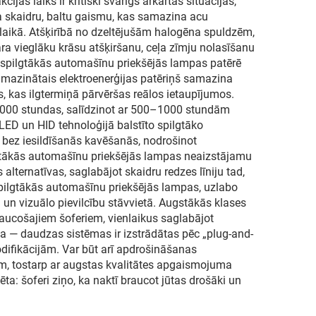
as laiks ir kritiski svarīgs ārkārtas situācijās,
da skaidru, baltu gaismu, kas samazina acu
laikā. Atšķirībā no dzeltējušām halogēna spuldzēm,
a vieglāku krāsu atšķiršanu, ceļa zīmju nolasīšanu
ās spilgtākās automašīnu priekšējās lampas patērē
amazinātais elektroenerģijas patēriņš samazina
, kas ilgtermiņā pārvēršas reālos ietaupījumos.
30 000 stundas, salīdzinot ar 500–1000 stundām
D un HID tehnoloģijā balstīto spilgtāko
 bez iesildīšanās kavēšanās, nodrošinot
lgtākās automašīnu priekšējās lampas neaizstājamu
alternatīvas, saglabājot skaidru redzes līniju tad,
spilgtākās automašīnu priekšējās lampas, uzlabo
un vizuālo pievilcību stāvvietā. Augstākās klases
aucošajiem šoferiem, vienlaikus saglabājot
 — daudzas sistēmas ir izstrādātas pēc „plug-and-
ifikācijām. Var būt arī apdrošināšanas
jām, tostarp ar augstas kvalitātes apgaismojuma
ta: šoferi ziņo, ka naktī braucot jūtas drošāki un