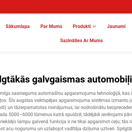
Sākumlapa
Par Mums
Produkti
Jaunumi
Sazināties Ar Mums
ilgtākās galvgaismas automobiļ
īmīgs sasniegums automašīnu apgaismojuma tehnoloģijā, kas i
ākļos. Šīs augstas veiktspējas apgaismojuma sistēmas izmanto 
zlādi) un lāzerpamatotas risinājumus, lai nodrošinātu bezprece
rada 5000–6000 lūmenus katrā spuldzē, tādējādi ievērojami pārs
ekšējo lampu galvenā funkcija ir ne tikai apgaismot ceļu; tās 
not acu nogurumu un uzlabojot vadītāja dziļuma uztveri. Spilgt