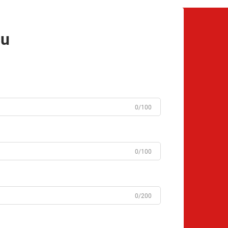
mu
0/100
0/100
0/200