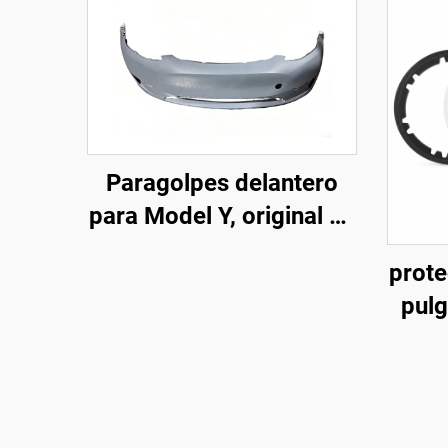
Paragolpes delantero
para Model Y, original de
fábrica (OE: 1493736-
prote
SC-C), moldeado de alta
pulg
precisión, acabado
Mode
imprimado, compatible
2
con el radar y los
sensores originales,
instalación no