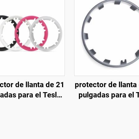
ctor de llanta de 21
protector de llanta
adas para el Tesla
pulgadas para el 
l Y (modelos 2019-
Model Y (modelos 
024) de LinTech
2024) de LinTe