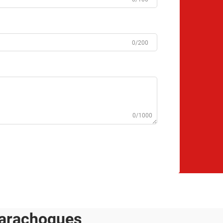
0/200
0/1000
parachoques