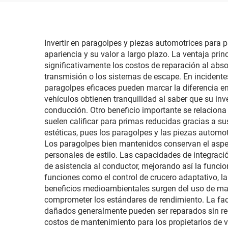
destructiva, para talleres
de reparación y
Invertir en paragolpes y piezas automotrices para 
mantenimiento de flotas
apariencia y su valor a largo plazo. La ventaja pri
significativamente los costos de reparación al abso
transmisión o los sistemas de escape. En incident
paragolpes eficaces pueden marcar la diferencia ent
vehículos obtienen tranquilidad al saber que su in
conducción. Otro beneficio importante se relacion
suelen calificar para primas reducidas gracias a s
estéticas, pues los paragolpes y las piezas automotr
Los paragolpes bien mantenidos conservan el aspect
personales de estilo. Las capacidades de integra
de asistencia al conductor, mejorando así la funci
funciones como el control de crucero adaptativo, la
beneficios medioambientales surgen del uso de mate
comprometer los estándares de rendimiento. La faci
dañados generalmente pueden ser reparados sin requ
costos de mantenimiento para los propietarios de 