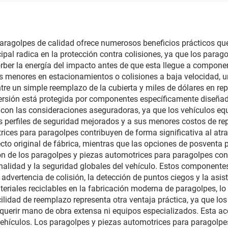
paragolpes de calidad ofrece numerosos beneficios prácticos que
ncipal radica en la protección contra colisiones, ya que los par
rber la energía del impacto antes de que esta llegue a componen
es menores en estacionamientos o colisiones a baja velocidad, 
re un simple reemplazo de la cubierta y miles de dólares en rep
versión está protegida por componentes específicamente diseñado
a con las consideraciones aseguradoras, ya que los vehículos 
us perfiles de seguridad mejorados y a sus menores costos de re
ices para paragolpes contribuyen de forma significativa al atrac
o original de fábrica, mientras que las opciones de posventa p
ción de los paragolpes y piezas automotrices para paragolpes 
onalidad y la seguridad globales del vehículo. Estos componente
 advertencia de colisión, la detección de puntos ciegos y la as
riales reciclables en la fabricación moderna de paragolpes, lo q
lidad de reemplazo representa otra ventaja práctica, ya que lo
erir mano de obra extensa ni equipos especializados. Esta acce
vehículos. Los paragolpes y piezas automotrices para paragolpe