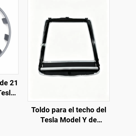
 de 21
Tesla
2019-
Toldo para el techo del
ch
Tesla Model Y de
LinTech, control por voz