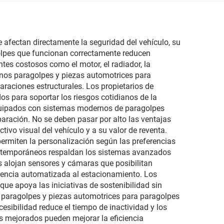
con un solo clic,
protección UV
antideslumbramiento
 afectan directamente la seguridad del vehículo, su
agolpes que funcionan correctamente reducen
tes costosos como el motor, el radiador, la
unos paragolpes y piezas automotrices para
araciones estructurales. Los propietarios de
s para soportar los riesgos cotidianos de la
equipados con sistemas modernos de paragolpes
paración. No se deben pasar por alto las ventajas
tivo visual del vehículo y a su valor de reventa.
ermiten la personalización según las preferencias
contemporáneos respaldan los sistemas avanzados
s alojan sensores y cámaras que posibilitan
istencia automatizada al estacionamiento. Los
ue apoya las iniciativas de sostenibilidad sin
s paragolpes y piezas automotrices para paragolpes
sibilidad reduce el tiempo de inactividad y los
s mejorados pueden mejorar la eficiencia