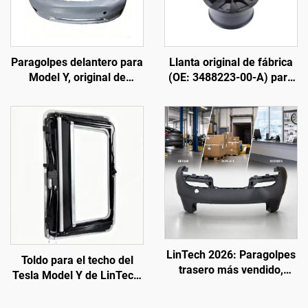
Paragolpes delantero para
Llanta original de fábrica
Model Y, original de
(OE: 3488223-00-A) para
fábrica (OE: 1493736-SC-
Model Y, aleación de
C), moldeado de alta
aluminio forjada, alta
precisión, acabado
precisión, compatible con
imprimado, compatible
las tuercas de rueda y el
con el radar y los sensores
sistema de frenos
originales, instalación no
originales, para sustitución
destructiva, para talleres
y personalización
de reparación y
mantenimiento de flotas
LinTech 2026: Paragolpes
Toldo para el techo del
trasero más vendido,
Tesla Model Y de LinTech,
directo de fábrica,
control por voz con un solo
equivalente OE 1582571-
clic, protección UV