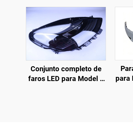
Par
Conjunto completo de
para 
faros LED para Model 3
fábr
y Model Y, original de
SC-C)
fábrica (OE: 1514952-
pr
00-D, 1514952-00-E,
impr
1514952-10-E),
c
iluminación automotriz,