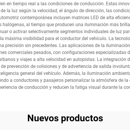
den en tiempo real a las condiciones de conducción. Estas inno
n de la luz según la velocidad, el ángulo de dirección, las condic
 automotriz contemporánea incluyen matrices LED de alta eficien
as halógenas, al tiempo que producen una iluminación más bril
nuar o activar selectivamente segmentos individuales de luz par
 máxima visibilidad para el conductor del vehículo. La tecnologí
na precisión sin precedentes. Las aplicaciones de la iluminació
es comerciales pesados, con configuraciones especializadas d
banos y viajes a alta velocidad en autopistas. La integración d
 de prevención de colisiones y de advertencia de salida involunt
nteligencia general del vehículo. Además, la iluminación ambient
itiendo a conductores y pasajeros personalizar la atmósfera de 
eriencia de conducción y reducen la fatiga visual durante la c
Nuevos productos