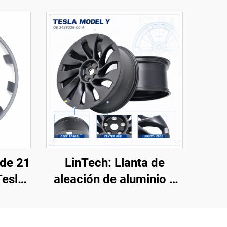
 de 21
LinTech: Llanta de
Tesla
aleación de aluminio y
2019-
acero para Model Y
ch
3488226-00-A