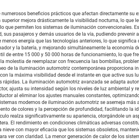
sores originales,
instalación no
e numerosos beneficios prácticos que afectan directamente su exp
 superior mejora drásticamente la visibilidad nocturna, lo que l
uctiva, para talleres
e lo que permiten los sistemas de iluminación convencionales. 
de reparación y
 sus pasajeros y demás usuarios de la vía, pudiendo prevenir 
nos energía que las tecnologías anteriores, lo que significa q
nimiento de flotas
ernador y la batería, y mejorando simultáneamente la economía 
til de entre 15 000 y 50 000 horas de funcionamiento, lo que f
y la molestia de reemplazar con frecuencia las bombillas, probl
áneo de la iluminación automotriz contemporánea proporciona
on la máxima visibilidad desde el instante en que active sus luc
es rápidas. La iluminación automotriz avanzada se adapta aut
ctor, ajusta su intensidad según los niveles de luz ambiental y re
ductor al eliminar los ajustes manuales constantes, optimizando
 sistemas modernos de iluminación automotriz se asemeja más a l
nto de colores y la percepción de profundidad, facilitando la id
hículo realza significativamente su apariencia, otorgándole un
retera. El rendimiento en condiciones climáticas adversas constit
y la nieve con mayor eficacia que los sistemas obsoletos, manten
ara ver con claridad. La menor generación de calor de los sist