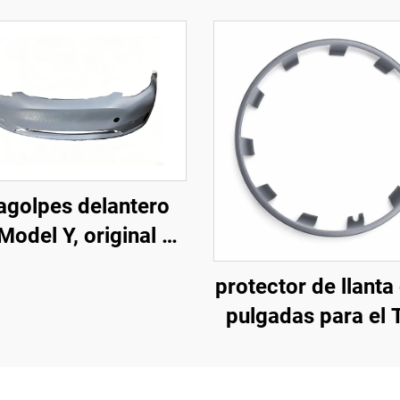
agolpes delantero
Model Y, original de
ica (OE: 1493736-
protector de llanta
, moldeado de alta
pulgadas para el 
ecisión, acabado
Model Y (modelos 
imado, compatible
2024) de LinTe
on el radar y los