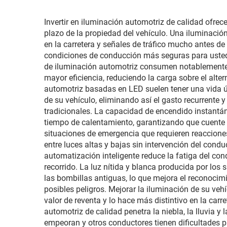
sen
reemplazo de faros
Invertir en iluminación automotriz de calidad ofrec
plazo de la propiedad del vehículo. Una iluminación
destr
en la carretera y señales de tráfico mucho antes d
condiciones de conducción más seguras para usted,
de iluminación automotriz consumen notablemente me
mante
mayor eficiencia, reduciendo la carga sobre el alt
automotriz basadas en LED suelen tener una vida ú
de su vehículo, eliminando así el gasto recurrente 
tradicionales. La capacidad de encendido instant
tiempo de calentamiento, garantizando que cuente c
situaciones de emergencia que requieren reaccion
entre luces altas y bajas sin intervención del condu
automatización inteligente reduce la fatiga del con
recorrido. La luz nítida y blanca producida por los
las bombillas antiguas, lo que mejora el reconocimie
posibles peligros. Mejorar la iluminación de su ve
valor de reventa y lo hace más distintivo en la car
automotriz de calidad penetra la niebla, la lluvia 
empeoran y otros conductores tienen dificultades p