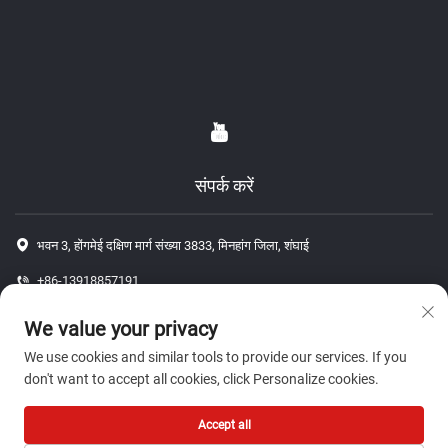
संपर्क करें
भवन 3, होंगमेई दक्षिण मार्ग संख्या 3833, मिनहांग जिला, शंघाई
+86-13918857191
+86-13918857191
We value your privacy
[email protected]
We use cookies and similar tools to provide our services. If you
don't want to accept all cookies, click Personalize cookies.
कॉपीराइट © 2026 शंघाई जे पी ऑटो पार्ट्स कंपनी, लिमिटेड। सर्वाधिकार सुरक्षित।-
गोपनीयता
Accept all
नीति