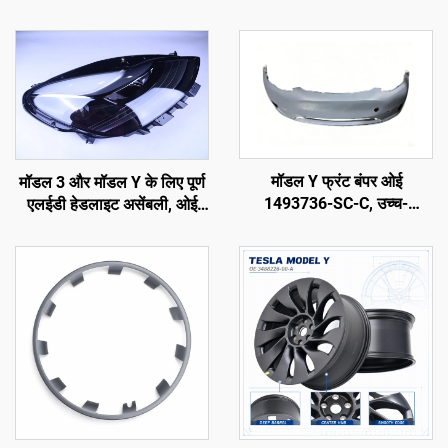
मॉडल Y फ्रंट बंपर ओई
मॉडल 3 और मॉडल Y के लिए पूर्ण
1493736-SC-C, उच्च-
एलईडी हेडलाइट असेंबली, ओई
परिशुद्धता मोल्डिंग, प्राइम्ड फिनिश,
1514952-00-D, 1514952-
मूल रडार और सेंसर के साथ संगत,
00-E, 1514952-10-E,
गैर-विनाशकारी स्थापना, मरम्मत
ऑटोमोटिव लाइटिंग हेडलैंप
कार्यशाला और फ्लीट रखरखाव के
प्रतिस्थापन
लिए