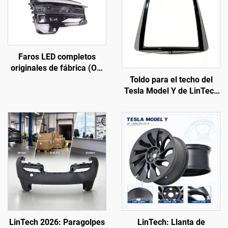
Faros LED completos
originales de fábrica (OE:
1918351-00-D), carcasa
Toldo para el techo del
de ABS de alta resistencia
Tesla Model Y de LinTech
y lente de policarbonato
(modelos 2019-2024),
estabilizada frente a los
control por voz con un solo
rayos UV, alcance del haz
clic, protección UV
largo de 850 m y vida útil
antideslumbramiento
de 50 000 h, para
reemplazo de faros en
Model 3/Y y exportación
transfronteriza
LinTech 2026: Paragolpes
LinTech: Llanta de