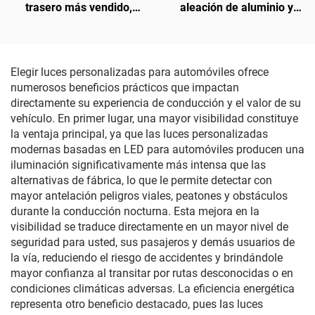
trasero más vendido,
aleación de aluminio y
directo de fábrica,
acero para Model Y
equivalente OE 1582571-
3488226-00-A
SC-C para Tesla Model 3
actualizado
Elegir luces personalizadas para automóviles ofrece
numerosos beneficios prácticos que impactan
directamente su experiencia de conducción y el valor de su
vehículo. En primer lugar, una mayor visibilidad constituye
la ventaja principal, ya que las luces personalizadas
modernas basadas en LED para automóviles producen una
iluminación significativamente más intensa que las
alternativas de fábrica, lo que le permite detectar con
mayor antelación peligros viales, peatones y obstáculos
durante la conducción nocturna. Esta mejora en la
visibilidad se traduce directamente en un mayor nivel de
seguridad para usted, sus pasajeros y demás usuarios de
la vía, reduciendo el riesgo de accidentes y brindándole
mayor confianza al transitar por rutas desconocidas o en
condiciones climáticas adversas. La eficiencia energética
representa otro beneficio destacado, pues las luces