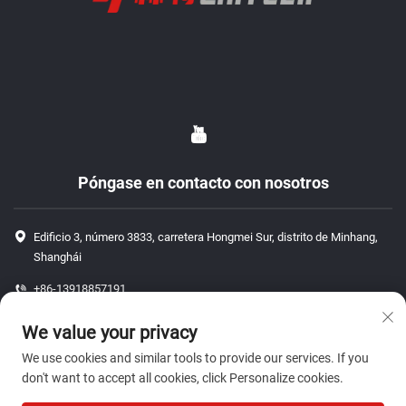
Póngase en contacto con nosotros
Edificio 3, número 3833, carretera Hongmei Sur, distrito de Minhang,
Shanghái
+86-13918857191
+86-13918857191
We value your privacy
[email protected]
We use cookies and similar tools to provide our services. If you
don't want to accept all cookies, click Personalize cookies.