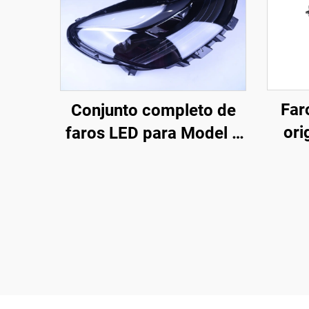
Far
Conjunto completo de
ori
faros LED para Model 3
(OE
y Model Y, original de
carc
fábrica (OE: 1514952-
res
00-D, 1514952-00-E,
1514952-10-E),
estab
iluminación automotriz,
ray
reemplazo de faros
haz