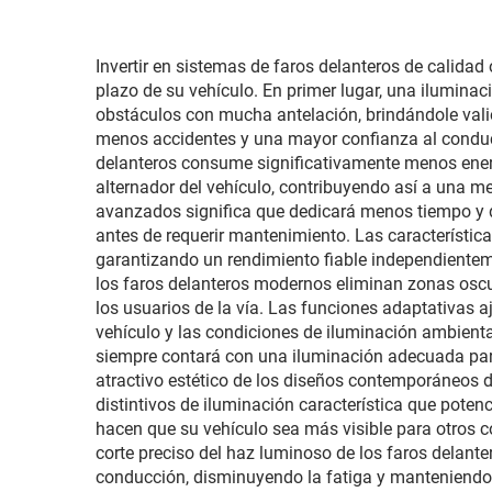
vid
para 
Invertir en sistemas de faros delanteros de calidad
plazo de su vehículo. En primer lugar, una iluminac
obstáculos con mucha antelación, brindándole vali
menos accidentes y una mayor confianza al conduci
delanteros consume significativamente menos energí
alternador del vehículo, contribuyendo así a una m
avanzados significa que dedicará menos tiempo y 
antes de requerir mantenimiento. Las característic
garantizando un rendimiento fiable independienteme
los faros delanteros modernos eliminan zonas oscu
los usuarios de la vía. Las funciones adaptativas a
vehículo y las condiciones de iluminación ambienta
siempre contará con una iluminación adecuada para s
atractivo estético de los diseños contemporáneos de
distintivos de iluminación característica que pote
hacen que su vehículo sea más visible para otros co
corte preciso del haz luminoso de los faros delant
conducción, disminuyendo la fatiga y manteniendo 