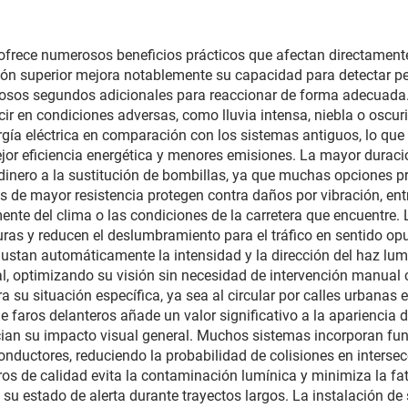
a útil de 50 000 h,
protección U
reemplazo de faros
antideslumbrami
 ofrece numerosos beneficios prácticos que afectan directamente 
en Model 3/Y y
ión superior mejora notablemente su capacidad para detectar pel
exportación
osos segundos adicionales para reaccionar de forma adecuada. 
r en condiciones adversas, como lluvia intensa, niebla o oscuri
transfronteriza
a eléctrica en comparación con los sistemas antiguos, lo que i
ejor eficiencia energética y menores emisiones. La mayor durac
dinero a la sustitución de bombillas, ya que muchas opciones 
as de mayor resistencia protegen contra daños por vibración, e
nte del clima o las condiciones de la carretera que encuentre. 
ras y reducen el deslumbramiento para el tráfico en sentido o
justan automáticamente la intensidad y la dirección del haz lum
l, optimizando su visión sin necesidad de intervención manual c
u situación específica, ya sea al circular por calles urbanas es
 faros delanteros añade un valor significativo a la apariencia d
ncian su impacto visual general. Muchos sistemas incorporan fun
nductores, reduciendo la probabilidad de colisiones en intersec
eros de calidad evita la contaminación lumínica y minimiza la f
su estado de alerta durante trayectos largos. La instalación de