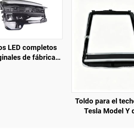
os LED completos
ginales de fábrica
: 1918351-00-D),
asa de ABS de alta
istencia y lente de
policarbonato
Toldo para el tech
ilizada frente a los
Tesla Model Y 
os UV, alcance del
LinTech, control p
 largo de 850 m y
con un solo cli