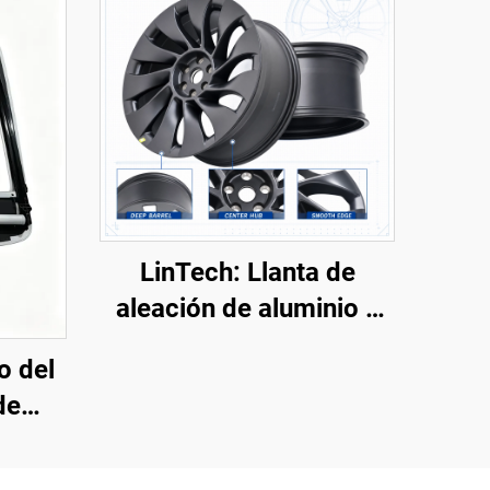
LinTech: Llanta de
aleación de aluminio y
acero para Model Y
o del
3488226-00-A
de
or voz
c,