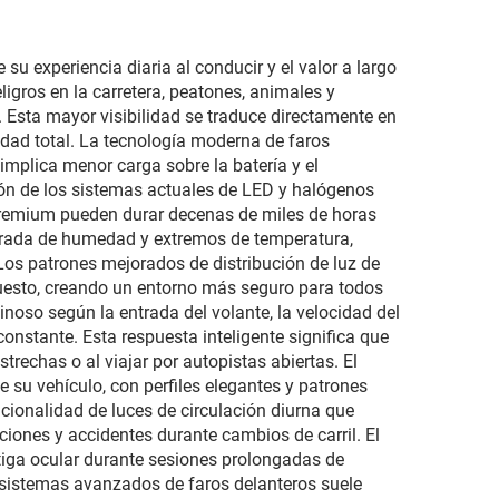
V
ento
su experiencia diaria al conducir y el valor a largo
igros en la carretera, peatones, animales y
Esta mayor visibilidad se traduce directamente en
dad total. La tecnología moderna de faros
mplica menor carga sobre la batería y el
ión de los sistemas actuales de LED y halógenos
premium pueden durar decenas de miles de horas
ntrada de humedad y extremos de temperatura,
Los patrones mejorados de distribución de luz de
puesto, creando un entorno más seguro para todos
inoso según la entrada del volante, la velocidad del
onstante. Esta respuesta inteligente significa que
trechas o al viajar por autopistas abiertas. El
e su vehículo, con perfiles elegantes y patrones
cionalidad de luces de circulación diurna que
ciones y accidentes durante cambios de carril. El
atiga ocular durante sesiones prolongadas de
 sistemas avanzados de faros delanteros suele