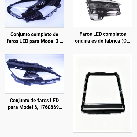
Faros LED completos
Conjunto completo de
originales de fábrica (OE:
faros LED para Model 3 y
1918351-00-D), carcasa
Model Y, original de
de ABS de alta resistencia
fábrica (OE: 1514952-00-
y lente de policarbonato
D, 1514952-00-E,
estabilizada frente a los
1514952-10-E),
rayos UV, alcance del haz
iluminación automotriz,
largo de 850 m y vida útil
reemplazo de faros
de 50 000 h, para
reemplazo de faros en
Conjunto de faros LED
Model 3/Y y exportación
para Model 3, 1760889-
transfronteriza
00-F, LinTech