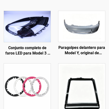
Paragolpes delantero para
Conjunto completo de
Model Y, original de
faros LED para Model 3 y
fábrica (OE: 1493736-SC-
Model Y, original de
C), moldeado de alta
fábrica (OE: 1514952-00-
precisión, acabado
D, 1514952-00-E,
imprimado, compatible
1514952-10-E),
con el radar y los sensores
iluminación automotriz,
originales, instalación no
reemplazo de faros
destructiva, para talleres
de reparación y
mantenimiento de flotas