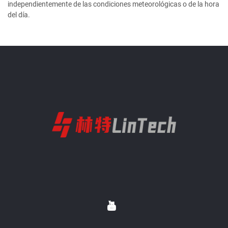
independientemente de las condiciones meteorológicas o de la hora
del día.