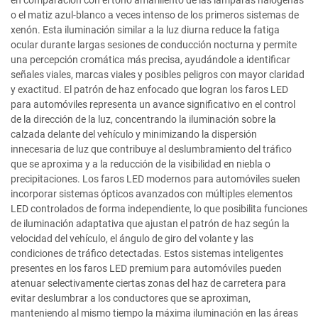
en comparación con el tono amarillento de las lámparas halógenas
o el matiz azul-blanco a veces intenso de los primeros sistemas de
xenón. Esta iluminación similar a la luz diurna reduce la fatiga
ocular durante largas sesiones de conducción nocturna y permite
una percepción cromática más precisa, ayudándole a identificar
señales viales, marcas viales y posibles peligros con mayor claridad
y exactitud. El patrón de haz enfocado que logran los faros LED
para automóviles representa un avance significativo en el control
de la dirección de la luz, concentrando la iluminación sobre la
calzada delante del vehículo y minimizando la dispersión
innecesaria de luz que contribuye al deslumbramiento del tráfico
que se aproxima y a la reducción de la visibilidad en niebla o
precipitaciones. Los faros LED modernos para automóviles suelen
incorporar sistemas ópticos avanzados con múltiples elementos
LED controlados de forma independiente, lo que posibilita funciones
de iluminación adaptativa que ajustan el patrón de haz según la
velocidad del vehículo, el ángulo de giro del volante y las
condiciones de tráfico detectadas. Estos sistemas inteligentes
presentes en los faros LED premium para automóviles pueden
atenuar selectivamente ciertas zonas del haz de carretera para
evitar deslumbrar a los conductores que se aproximan,
manteniendo al mismo tiempo la máxima iluminación en las áreas