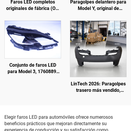
Faros LED completos
Paragolpes delantero para
originales de fábrica (OE:
Model Y, original de
1918351-00-D), carcasa
fábrica (OE: 1493736-SC-
de ABS de alta resistencia
C), moldeado de alta
y lente de policarbonato
precisión, acabado
estabilizada frente a los
imprimado, compatible
rayos UV, alcance del haz
con el radar y los sensores
largo de 850 m y vida útil
originales, instalación no
de 50 000 h, para
destructiva, para talleres
reemplazo de faros en
de reparación y
Conjunto de faros LED
Model 3/Y y exportación
mantenimiento de flotas
para Model 3, 1760889-
transfronteriza
00-F, LinTech
LinTech 2026: Paragolpes
trasero más vendido,
directo de fábrica,
equivalente OE 1582571-
SC-C para Tesla Model 3
actualizado
Elegir faros LED para automóviles ofrece numerosos
beneficios prácticos que mejoran directamente su
experiencia de conducción y su satisfacción como