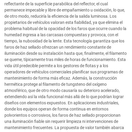
reflectante de la superficie parabólica del reflector, el cual
permanece impecable y libre de empañamiento u oxidación, lo que,
de otro modo, reduciría la eficiencia de la salida luminosa. Los
propietarios de vehículos valoran esta fiabilidad, ya que elimina el
problema habitual de la opacidad de los faros que ocurre cuando la
humedad ingresa a las carcasas compuestas y provoca, con el
tiempo, la nubosidad de la lente. Esta tecnología garantiza que los
faros de haz sellado ofrezcan un rendimiento constante de
iluminación desde su instalación hasta que, finalmente, el filamento
se queme, típicamente tras miles de horas de funcionamiento. Esta
vida útil predecible permite a los gestores de flotas y a los
operadores de vehículos comerciales planificar sus programas de
mantenimiento de forma más eficaz. Además, la construcción
hermética protege al filamento de tungsteno del oxígeno
atmosférico, que de otro modo causaría su deterioro acelerado,
extendiendo así la vida funcional más allá de lo que podrían lograr
diseños con elementos expuestos. En aplicaciones industriales,
donde los equipos operan de forma continua en entornos
polvorientos o corrosivos, los faros de haz sellado proporcionan
una iluminación fiable sin requerir limpieza ni intervenciones de
mantenimiento frecuentes. La propuesta de valor también abarca