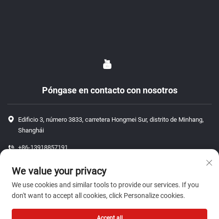
Póngase en contacto con nosotros
Edificio 3, número 3833, carretera Hongmei Sur, distrito de Minhang,
Shanghái
+86-13918857191
+86-13918857191
We value your privacy
[email protected]
We use cookies and similar tools to provide our services. If you
don't want to accept all cookies, click Personalize cookies.
Derechos de autor © 2026 ShangHai J P Auto Parts Co., Ltd. Todos los
Accept all