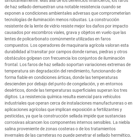
simultáneamente. Más allá de los beneficios financieros, los faros
de haz sellado demuestran una notable resistencia cuando se
exponen a condiciones ambientales adversas que comprometerían
tecnologías de iluminación menos robustas. La construcción
resistente de la lente de vidrio resiste mejor los daños por impacto
causados por escombros viales, grava y objetos en vuelo que las
lentes de policarbonato comúnmente utilizadas en faros
compuestos. Los operadores de maquinaria agrícola valoran esta
durabilidad al transitar por campos donde ramas, piedras y otros
obstáculos golpean con frecuencia los conjuntos de iluminación
frontal. Los faros de haz sellado soportan variaciones extremas de
temperatura sin degradación del rendimiento, funcionando de
forma fiable en condiciones árticas, donde las temperaturas
descienden por debajo del punto de congelación, y en entornos
desérticos, donde las temperaturas superficiales superan los tres
dígitos. La resistencia química resulta esencial para vehículos
industriales que operan cerca de instalaciones manufactureras o en
aplicaciones agrícolas que implican exposición a fertilizantes y
pesticidas, ya que la construcción sellada impide que sustancias
corrosivas alcancen los componentes internos sensibles. La niebla
salina proveniente de zonas costeras o de los tratamientos
invernales de las carreteras no puede penetrar el sellado hermético,