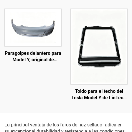
1918351-00-D), carcasa
Model Y, original de
de ABS de alta resistencia
fábrica (OE: 1514952-00-
y lente de policarbonato
D, 1514952-00-E,
estabilizada frente a los
1514952-10-E),
rayos UV, alcance del haz
iluminación automotriz,
largo de 850 m y vida útil
reemplazo de faros
de 50 000 h, para
reemplazo de faros en
Paragolpes delantero para
Model 3/Y y exportación
Model Y, original de
transfronteriza
fábrica (OE: 1493736-SC-
C), moldeado de alta
precisión, acabado
imprimado, compatible
Toldo para el techo del
con el radar y los sensores
Tesla Model Y de LinTech,
originales, instalación no
control por voz con un solo
destructiva, para talleres
clic, protección UV
de reparación y
antideslumbramiento
mantenimiento de flotas
La principal ventaja de los faros de haz sellado radica en
su excepcional durabilidad y resistencia a las condiciones