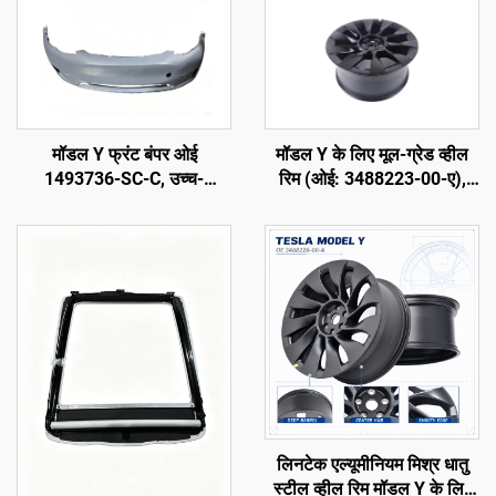
मॉडल Y फ्रंट बंपर ओई
मॉडल Y के लिए मूल-ग्रेड व्हील
1493736-SC-C, उच्च-
रिम (ओई: 3488223-00-ए),
परिशुद्धता मोल्डिंग, प्राइम्ड फिनिश,
फोर्ज्ड एल्यूमीनियम मिश्र धातु, उच्च
मूल रडार और सेंसर के साथ संगत,
परिशुद्धता, मूल लग नट्स और ब्रेक
गैर-विनाशकारी स्थापना, मरम्मत
प्रणाली के साथ संगत,
कार्यशाला और फ्लीट रखरखाव के
प्रतिस्थापन और कस्टमाइज़ेशन के
लिए
लिए
लिनटेक एल्यूमीनियम मिश्र धातु
स्टील व्हील रिम मॉडल Y के लिए