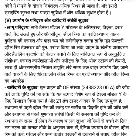
कोने में मोड़ने के दौरान नियंत्रण अधिक स्थिर हो जाता है, और इससे
ड्राइविंग सुरक्षा तथा यात्रा सुविधा में और अधिक सुधार होता है।
(V) उपयोग के परिदृश्य और खरीदारी संबंधी सुझाव
- लागू परिदृश्य:
सभी टेस्ला मॉडल Y मॉडल्स के क्षतिग्रस्त, विकृत, दरार
वाले, पेंट उखड़े हुए और ऑक्सीकृत व्हील रिम्स का प्रतिस्थापन; वाहन
दुर्घटना की मरम्मत और बाह्य रूप को नवीनीकृत करना ताकि मूल फैक्टरी
व्हील रिम टेक्सचर को पुनः प्राप्त किया जा सके; वाहन के खेलीय वातावरण
और हैंडलिंग प्रदर्शन को बेहतर बनाने के लिए व्यक्तिगत रूप से अनुकूलित
संशोधन; मरम्मत कार्यशालाओं और फ्लीट्स के लिए थोक स्टॉक की तैयारी,
साथ ही अंतरराष्ट्रीय निर्यात आपूर्ति; लंबे समय तक बाहर उपयोग किए जाने
वाले वाहनों के लिए शीतकालीन व्हील रिम्स का प्रतिस्थापन और व्हील रिम्स
का अपग्रेड।
- खरीदारी के सुझाव:
मूल वाहन की OE संख्या (3488223-00-A) की जाँच
करें ताकि पुष्टि की जा सके कि यह उत्पाद विशेष रूप से टेस्ला मॉडल Y के
लिए डिज़ाइन किया गया है और 21-इंच टायर आकार के लिए उपयुक्त है;
स्थापना से पहले व्हील रिम की सतह पर खरोंच या विकृति होने की जाँच करें
और स्थापना से पहले गुणवत्ता संबंधी किसी भी समस्या की पुष्टि कर लें;
स्थापना के समय, ढीलेपन के कारण चालन सुरक्षा जोखिमों से बचने के लिए
लग नट्स को मानक टॉर्क के अनुसार कस लें; दैनिक उपयोग के दौरान, व्हील
रिम को कर्ब, ग्रेवल और अन्य कठोर वस्तुओं से टकराने से बचाएं, व्हील रिम