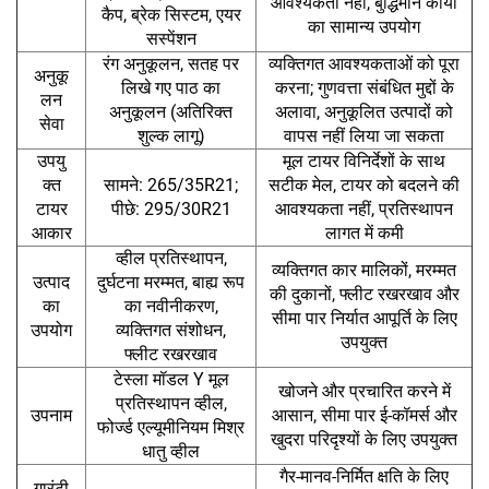
आवश्यकता नहीं, बुद्धिमान कार्यों
कैप, ब्रेक सिस्टम, एयर
का सामान्य उपयोग
सस्पेंशन
रंग अनुकूलन, सतह पर
व्यक्तिगत आवश्यकताओं को पूरा
अनुकू
लिखे गए पाठ का
करना; गुणवत्ता संबंधित मुद्दों के
लन
अनुकूलन (अतिरिक्त
अलावा, अनुकूलित उत्पादों को
सेवा
शुल्क लागू)
वापस नहीं लिया जा सकता
उपयु
मूल टायर विनिर्देशों के साथ
क्त
सामने: 265/35R21;
सटीक मेल, टायर को बदलने की
टायर
पीछे: 295/30R21
आवश्यकता नहीं, प्रतिस्थापन
आकार
लागत में कमी
व्हील प्रतिस्थापन,
व्यक्तिगत कार मालिकों, मरम्मत
उत्पाद
दुर्घटना मरम्मत, बाह्य रूप
की दुकानों, फ्लीट रखरखाव और
का
का नवीनीकरण,
सीमा पार निर्यात आपूर्ति के लिए
उपयोग
व्यक्तिगत संशोधन,
उपयुक्त
फ्लीट रखरखाव
टेस्ला मॉडल Y मूल
खोजने और प्रचारित करने में
प्रतिस्थापन व्हील,
उपनाम
आसान, सीमा पार ई-कॉमर्स और
फोर्ज्ड एल्यूमीनियम मिश्र
खुदरा परिदृश्यों के लिए उपयुक्त
धातु व्हील
गैर-मानव-निर्मित क्षति के लिए
गारंटी