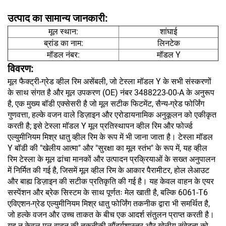
उत्पाद का सामान्य जानकारी:
मूल स्थान:
शांघाई
ब्रांड का नाम:
लिनटेक
मॉडल नंबर:
मॉडल Y
विवरण:
मूल फैक्ट्री-ग्रेड व्हील रिम असेंबली, जो टेस्ला मॉडल Y के सभी संस्करणों
के साथ संगत है और मूल उपकरण (OE) नंबर 3488223-00-A के अनुरूप
है, एक मुख्य बॉडी एक्सेसरी है जो मूल सटीक फिटमेंट, सैन्य-ग्रेड फोर्जिंग
गुणवत्ता, हल्के वजन वाले डिज़ाइन और एरोडायनामिक अनुकूलन को एकीकृत
करती है; इसे टेस्ला मॉडल Y मूल प्रतिस्थापन व्हील रिम और फोर्ज्ड
एल्युमीनियम मिश्र धातु व्हील रिम के रूप में भी जाना जाता है। टेस्ला मॉडल
Y बॉडी की "खेलीय आत्मा" और "सुरक्षा का मूल स्तंभ" के रूप में, यह व्हील
रिम टेस्ला के मूल ढांचा मानकों और उत्पादन प्रक्रियाओं के सख्त अनुपालन
में निर्मित की गई है, जिसमें मूल व्हील रिम के आकार पैरामीटर, होल लेआउट
और बाह्य डिज़ाइन की सटीक प्रतिकृति की गई है। यह केवल वाहन के एयर
सस्पेंशन और ब्रेक सिस्टम के साथ पूर्णतः मेल खाती है, बल्कि 6061-T6
एविएशन-ग्रेड एल्युमीनियम मिश्र धातु फोर्जिंग तकनीक द्वारा भी समर्थित है,
जो हल्के वजन और उच्च ताकत के बीच एक आदर्श संतुलन प्राप्त करती है।
यह न केवल मूल वाहन की तकनीकी सौंदर्यशास्त्र और खेलीय संवेदना को