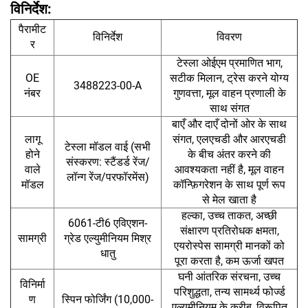
विनिर्देश:
पैरामीट
विनिर्देश
विवरण
र
टेस्ला ओईएम प्रमाणित भाग,
OE
सटीक मिलान, ट्रेस करने योग्य
3488223-00-A
नंबर
गुणवत्ता, मूल वाहन प्रणाली के
साथ संगत
बाएँ और दाएँ दोनों ओर के साथ
लागू
संगत, एलएचडी और आरएचडी
टेस्ला मॉडल वाई (सभी
होने
के बीच अंतर करने की
संस्करण: स्टैंडर्ड रेंज/
वाले
आवश्यकता नहीं है, मूल वाहन
लॉन्ग रेंज/परफॉरमेंस)
मॉडल
कॉन्फ़िगरेशन के साथ पूर्ण रूप
से मेल खाता है
हल्का, उच्च ताकत, अच्छी
6061-टी6 एविएशन-
संक्षारण प्रतिरोधक क्षमता,
सामग्री
ग्रेड एल्युमीनियम मिश्र
एयरोस्पेस सामग्री मानकों को
धातु
पूरा करता है, कम ऊर्जा खपत
घनी आंतरिक संरचना, उच्च
विनिर्मा
परिशुद्धता, तन्य सामर्थ्य फोर्ज्ड
ण
स्पिन फोर्जिंग (10,000-
एल्युमीनियम के करीब, विरूपित