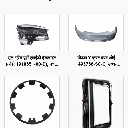
मूल-ग्रेड पूर्ण एलईडी हेडलाइट
मॉडल Y फ्रंट बंपर ओई
(ओई: 1918351-00-D), उच्च-
1493736-SC-C, उच्च-
शक्ति एबीएस हाउसिंग और यूवी-
परिशुद्धता मोल्डिंग, प्राइम्ड फिनिश,
स्थायी पीसी लेंस के साथ, 850
मूल रडार और सेंसर के साथ संगत,
मीटर उच्च बीम रेंज, 50000 घंटे
गैर-विनाशकारी स्थापना, मरम्मत
का सेवा जीवन, मॉडल 3/वाई
कार्यशाला और फ्लीट रखरखाव के
हेडलाइट प्रतिस्थापन और सीमा
लिए
पार निर्यात के लिए