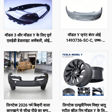
मॉडल Y फ्रंट बंपर ओई
मॉडल 3 और मॉडल Y के लिए पूर्ण
1493736-SC-C, उच्च-
एलईडी हेडलाइट असेंबली, ओई
परिशुद्धता मोल्डिंग, प्राइम्ड फिनिश,
1514952-00-D, 1514952-
मूल रडार और सेंसर के साथ संगत,
00-E, 1514952-10-E,
गैर-विनाशकारी स्थापना, मरम्मत
ऑटोमोटिव लाइटिंग हेडलैंप
कार्यशाला और फ्लीट रखरखाव के
प्रतिस्थापन
लिए
लिनटेक 2026 गर्म बिक्री वाला
लिनटेक एल्यूमीनियम मिश्र धातु
कारखाने से सीधा पीछे का बम्पर
स्टील व्हील रिम मॉडल Y के लिए