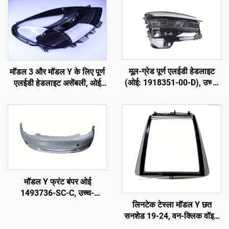
मूल-ग्रेड पूर्ण एलईडी हेडलाइट
मॉडल 3 और मॉडल Y के लिए पूर्ण
(ओई: 1918351-00-D), उच्च-
एलईडी हेडलाइट असेंबली, ओई
शक्ति एबीएस हाउसिंग और यूवी-
1514952-00-D, 1514952-
स्थायी पीसी लेंस के साथ, 850
00-E, 1514952-10-E,
मीटर उच्च बीम रेंज, 50000 घंटे
ऑटोमोटिव लाइटिंग हेडलैंप
का सेवा जीवन, मॉडल 3/वाई
प्रतिस्थापन
हेडलाइट प्रतिस्थापन और सीमा
पार निर्यात के लिए
मॉडल Y फ्रंट बंपर ओई
1493736-SC-C, उच्च-
परिशुद्धता मोल्डिंग, प्राइम्ड फिनिश,
लिनटेक टेस्ला मॉडल Y छत
मूल रडार और सेंसर के साथ संगत,
सनशेड 19-24, वन-क्लिक वॉइस
गैर-विनाशकारी स्थापना, मरम्मत
नियंत्रण, एंटी-ग्लेयर यूवी सुरक्षा