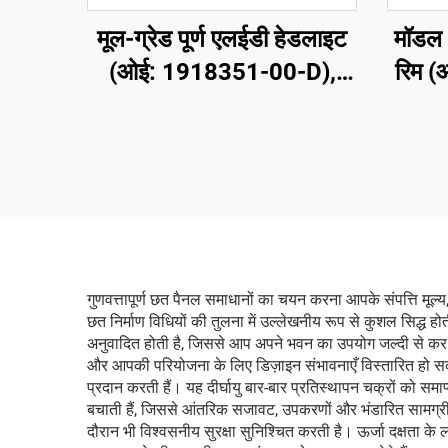
मूल-ग्रेड पूर्ण एलईडी हेडलाइट
मॉडल Y
(ओई: 1918351-00-D),
रिम 
उच्च-शक्ति एबीएस हाउसिंग और
फोर्ज्
यूवी-स्थायी पीसी लेंस के साथ,
उच्च 
850 मीटर उच्च बीम रेंज,
और ब्र
50000 घंटे का सेवा जीवन,
प्रति
मॉडल 3/वाई हेडलाइट
प्रतिस्थापन और सीमा पार
निर्यात के लिए
गुणवत्तापूर्ण छत पैनल समाधानों का चयन करना आपके संपत्ति मूल
छत निर्माण विधियों की तुलना में उल्लेखनीय रूप से कुशल सिद्ध ह
अनुवादित होती है, जिससे आप अपने भवन का उपयोग जल्दी से कर 
और आपकी परियोजना के लिए डिज़ाइन संभावनाएँ विस्तारित हो सकत
प्रदान करती हैं। यह दीर्घायु बार-बार प्रतिस्थापन चक्रों को स
बचाती हैं, जिससे आंतरिक सजावट, उपकरणों और भंडारित सामग्री को
दौरान भी विश्वसनीय सुरक्षा सुनिश्चित करती है। ऊर्जा दक्षता के ल