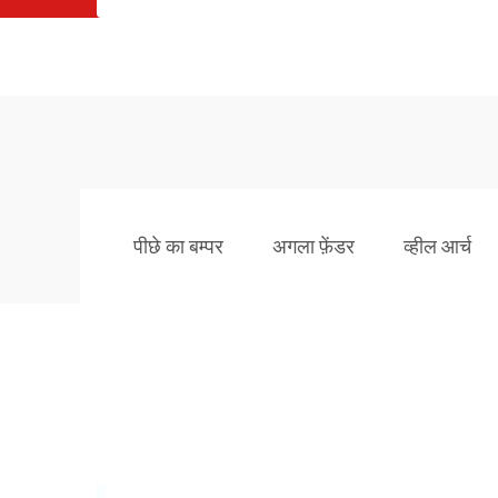
पीछे का बम्पर
अगला फ़ेंडर
व्हील आर्च