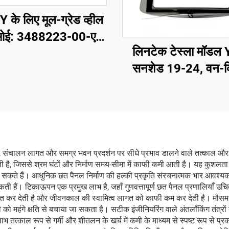
 के लिए मूल-ग्रेड व्हील
(ओई: 3488223-00-ए),
लिनटेक टेस्ला मॉडल
ड एल्यूमीनियम मिश्र धातु,
सनशेड 19-24, वन-क
परिशुद्धता, मूल लग नट्स
वॉइस नियंत्रण, एंटी-ग्ले
ेक प्रणाली के साथ संगत,
सुरक्षा
स्थापन और कस्टमाइज़ेशन
के लिए
्य, संचालन लागत और समग्र भवन प्रदर्शन पर सीधे प्रभाव डालने वाले तत्काल और
ोती है, जिससे श्रम घंटों और निर्माण समय-सीमा में काफी कमी आती है। यह कुशलता स
सकते हैं। आधुनिक छत पैनल निर्माण की हल्की प्रकृति संरचनात्मक भार आवश्यक
ी हैं। टिकाऊपन एक प्रमुख लाभ है, जहाँ गुणवत्तापूर्ण छत पैनल प्रणालियाँ उ
माप्त कर देती है और जीवनकाल की स्वामित्व लागत को काफी कम कर देती है। मौसम 
 महंगे क्षति से बचाया जा सकता है। सटीक इंजीनियरिंग वाले अंतर्लॉकिंग तंत्रों
ाभ तत्काल रूप से गर्मी और शीतलन के खर्च में कमी के माध्यम से स्पष्ट रूप से प्र