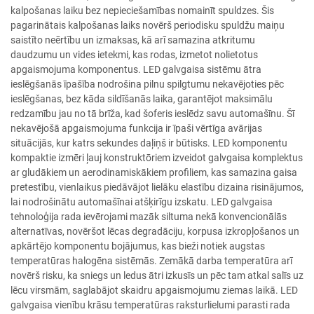
kalpošanas laiku bez nepieciešamības nomainīt spuldzes. Šis
pagarinātais kalpošanas laiks novērš periodisku spuldžu maiņu
saistīto neērtību un izmaksas, kā arī samazina atkritumu
daudzumu un vides ietekmi, kas rodas, izmetot nolietotus
apgaismojuma komponentus. LED galvgaisa sistēmu ātra
ieslēgšanās īpašība nodrošina pilnu spilgtumu nekavējoties pēc
ieslēgšanas, bez kāda sildīšanās laika, garantējot maksimālu
redzamību jau no tā brīža, kad šoferis ieslēdz savu automašīnu. Šī
nekavējošā apgaismojuma funkcija ir īpaši vērtīga avārijas
situācijās, kur katrs sekundes daļiņš ir būtisks. LED komponentu
kompaktie izmēri ļauj konstruktōriem izveidot galvgaisa komplektus
ar gludākiem un aerodinamiskākiem profiliem, kas samazina gaisa
pretestību, vienlaikus piedāvājot lielāku elastību dizaina risinājumos,
lai nodrošinātu automašīnai atšķirīgu izskatu. LED galvgaisa
tehnoloģija rada ievērojami mazāk siltuma nekā konvencionālās
alternatīvas, novēršot lēcas degradāciju, korpusa izkropļošanos un
apkārtējo komponentu bojājumus, kas bieži notiek augstas
temperatūras halogēna sistēmās. Zemākā darba temperatūra arī
novērš risku, ka sniegs un ledus ātri izkusīs un pēc tam atkal salīs uz
lēcu virsmām, saglabājot skaidru apgaismojumu ziemas laikā. LED
galvgaisa vienību krāsu temperatūras raksturlielumi parasti rada