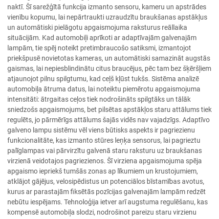
naktī. Šī sarežģītā funkcija izmanto sensoru, kameru un apstrādes
vienību kopumu, lai nepārtraukti uzraudzītu braukšanas apstākļus
un automātiski pielāgotu apgaismojuma raksturus reāllaika
situācijām. Kad automobiļi aprīkoti ar adaptīvajām galvenajām
lampām, tie spēj noteikt pretimbraucošo satiksmi, izmantojot
priekšpusē novietotas kameras, un automātiski samazināt augstās
gaismas, lai nepiesblindinātu citus braucējus, pēc tam bez šķēršļiem
atjaunojot pilnu spilgtumu, kad ceļš kļūst tukšs. Sistēma analizē
automobiļa ātruma datus, lai noteiktu piemērotu apgaismojuma
intensitāti: ātrgaitas ceļos tiek nodrošināts spilgtāks un tālāk
sniedzošs apgaismojums, bet pilsētas apstākļos staru attālums tiek
regulēts, jo pārmērīgs attālums šajās vidēs nav vajadzīgs. Adaptīvo
galveno lampu sistēmu vēl viens būtisks aspekts ir pagriezienu
funkcionalitāte, kas izmanto stūres leņķa sensorus, lai pagrieztu
palīglampas vai pārvirzītu galvenā staru raksturu uz braukšanas
virzienā veidotajos pagriezienos. Šī virziena apgaismojuma spēja
apgaismo iepriekš tumšās zonas ap līkumiem un krustojumiem,
atklājot gājējus, velosipēdistus un potenciālos bīstamības avotus,
kurus ar parastajām fiksētās pozīcijas galvenajām lampām redzēt
nebūtu iespējams. Tehnoloģija ietver arī augstuma regulēšanu, kas
kompensē automobiļa slodzi, nodrošinot pareizu staru virzienu