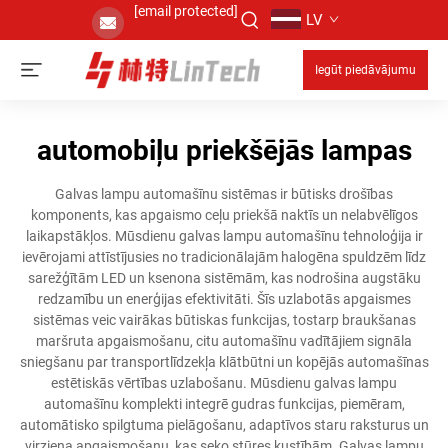
[email protected]
LV
Iegūt piedāvājumu
automobiļu priekšējās lampas
Galvas lampu automašīnu sistēmas ir būtisks drošības
komponents, kas apgaismo ceļu priekšā naktīs un nelabvēlīgos
laikapstākļos. Mūsdienu galvas lampu automašīnu tehnoloģija ir
ievērojami attīstījusies no tradicionālajām halogēna spuldzēm līdz
sarežģītām LED un ksenona sistēmām, kas nodrošina augstāku
redzamību un enerģijas efektivitāti. Šīs uzlabotās apgaismes
sistēmas veic vairākas būtiskas funkcijas, tostarp braukšanas
maršruta apgaismošanu, citu automašīnu vadītājiem signāla
sniegšanu par transportlīdzekļa klātbūtni un kopējās automašīnas
estētiskās vērtības uzlabošanu. Mūsdienu galvas lampu
automašīnu komplekti integrē gudras funkcijas, piemēram,
automātisko spilgtuma pielāgošanu, adaptīvos staru raksturus un
virziena apgaismošanu, kas seko stūres kustībām. Galvas lampu