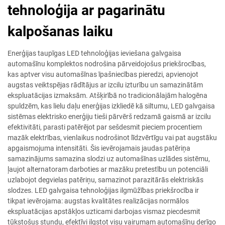
tehnoloģija ar pagarinātu
kalpošanas laiku
Enerģijas taupīgas LED tehnoloģijas ieviešana galvgaisa
automašīnu komplektos nodrošina pārveidojošus priekšrocības,
kas aptver visu automašīnas īpašniecības pieredzi, apvienojot
augstas veiktspējas rādītājus ar izcilu izturību un samazinātām
ekspluatācijas izmaksām. Atšķirībā no tradicionālajām halogēna
spuldzēm, kas lielu daļu enerģijas izkliedē kā siltumu, LED galvgaisa
sistēmas elektrisko enerģiju tieši pārvērš redzamā gaismā ar izcilu
efektivitāti, parasti patērējot par sešdesmit pieciem procentiem
mazāk elektrības, vienlaikus nodrošinot līdzvērtīgu vai pat augstāku
apgaismojuma intensitāti. Šis ievērojamais jaudas patēriņa
samazinājums samazina slodzi uz automašīnas uzlādes sistēmu,
ļaujot alternatoram darboties ar mazāku pretestību un potenciāli
uzlabojot degvielas patēriņu, samazinot parazitārās elektriskās
slodzes. LED galvgaisa tehnoloģijas ilgmūžības priekšrocība ir
tikpat ievērojama: augstas kvalitātes realizācijas normālos
ekspluatācijas apstākļos uzticami darbojas vismaz piecdesmit
tūkstošus stundu, efektīvi ilgstot visu vairumam automašīnu derīgo