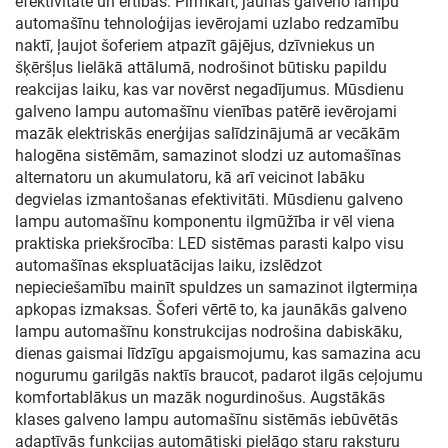
efektivitātē un ērtībās. Pirmkārt, jaunās galveno lampu
automašīnu tehnoloģijas ievērojami uzlabo redzamību
naktī, ļaujot šoferiem atpazīt gājējus, dzīvniekus un
šķēršļus lielākā attālumā, nodrošinot būtisku papildu
reakcijas laiku, kas var novērst negadījumus. Mūsdienu
galveno lampu automašīnu vienības patērē ievērojami
mazāk elektriskās enerģijas salīdzinājumā ar vecākām
halogēna sistēmām, samazinot slodzi uz automašīnas
alternatoru un akumulatoru, kā arī veicinot labāku
degvielas izmantošanas efektivitāti. Mūsdienu galveno
lampu automašīnu komponentu ilgmūžība ir vēl viena
praktiska priekšrocība: LED sistēmas parasti kalpo visu
automašīnas ekspluatācijas laiku, izslēdzot
nepieciešamību mainīt spuldzes un samazinot ilgtermiņa
apkopas izmaksas. Šoferi vērtē to, ka jaunākās galveno
lampu automašīnu konstrukcijas nodrošina dabiskāku,
dienas gaismai līdzīgu apgaismojumu, kas samazina acu
nogurumu garilgās naktīs braucot, padarot ilgās ceļojumu
komfortablākus un mazāk nogurdinošus. Augstākās
klases galveno lampu automašīnu sistēmās iebūvētās
adaptīvās funkcijas automātiski pielāgo staru raksturu