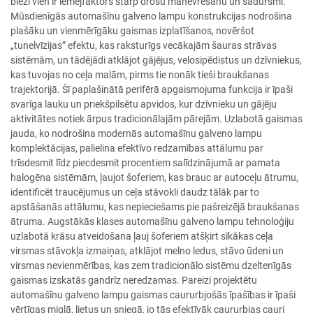
bieži vien ir lēmējfaktors starp drošu manevrēšanu un sadursmi.
Mūsdienīgās automašīnu galveno lampu konstrukcijas nodrošina
plašāku un vienmērīgāku gaismas izplatīšanos, novēršot
„tunelvīzijas” efektu, kas raksturīgs vecākajām šauras strāvas
sistēmām, un tādējādi atklājot gājējus, velosipēdistus un dzīvniekus,
kas tuvojas no ceļa malām, pirms tie nonāk tieši braukšanas
trajektorijā. Šī paplašinātā perifērā apgaismojuma funkcija ir īpaši
svarīga lauku un priekšpilsētu apvidos, kur dzīvnieku un gājēju
aktivitātes notiek ārpus tradicionālajām pārejām. Uzlabotā gaismas
jauda, ko nodrošina modernās automašīnu galveno lampu
komplektācijas, palielina efektīvo redzamības attālumu par
trīsdesmit līdz piecdesmit procentiem salīdzinājumā ar pamata
halogēna sistēmām, ļaujot šoferiem, kas brauc ar autoceļu ātrumu,
identificēt traucējumus un ceļa stāvokli daudz tālāk par to
apstāšanās attālumu, kas nepieciešams pie pašreizējā braukšanas
ātruma. Augstākās klases automašīnu galveno lampu tehnoloģiju
uzlabotā krāsu atveidošana ļauj šoferiem atšķirt sīkākas ceļa
virsmas stāvokļa izmaiņas, atklājot melno ledus, stāvo ūdeni un
virsmas nevienmērības, kas zem tradicionālo sistēmu dzeltenīgās
gaismas izskatās gandrīz neredzamas. Pareizi projektētu
automašīnu galveno lampu gaismas caururbjošās īpašības ir īpaši
vērtīgas miglā, lietus un sniegā, jo tās efektīvāk caururbjas cauri