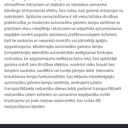
atmosfēras mitrumam un daļiņām un vienlaikus samazina
blindingo atstarošanās efektu, kas rodas, kad gaisma atstarojas no
nokrišņiem. Spīduma samazināšana ir vēl viena būtiska drošības
priekšrocība, jo modernās automašīnu galveno lampu sistēmas ar
precīziem staru robežlīniju raksturiem un adaptīvās aptumšošanas
iespējām novērš pagaidu aklošanos pretībraucošajiem šoferiem,
kad tie saskaras ar nepareizi novirzītu vai pārmērīgi spilgtu
apgaismojumu. Modernajās automašīnu galveno lampu
komplektācijās iebūvētās automātiskās ieslēgšanas funkcijas
nodrošina, ka apgaismojums ieslēdzas katru reizi, kad apkārtējā
gaisma nokrīt zem drošības sliekšņa, novēršot risku braukt bez
lampām saulrieta, saullēkta vai tuneļa pārejas laikā. Diennakts
braukšanas lampu funkcionalitāte, kas iekļauta mūsdienīgajās
automašīnu galveno lampu sistēmās, ievērojami uzlabo
transportlīdzekļa redzamību dienas laikā, padarot transportlīdzekli
redzamāku citiem šoferiem un samazinot iespējamību notikt
krustojumu un joslu maiņas sadursmēm, kas rodas dēļ
neatpazīšanas kļūdām.