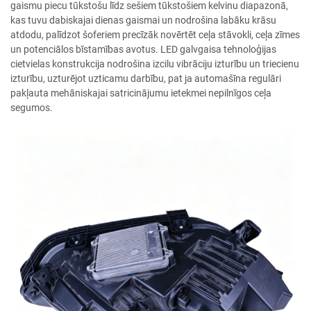
gaismu piecu tūkstošu līdz sešiem tūkstošiem kelvinu diapazonā,
kas tuvu dabiskajai dienas gaismai un nodrošina labāku krāsu
atdodu, palīdzot šoferiem precīzāk novērtēt ceļa stāvokli, ceļa zīmes
un potenciālos bīstamības avotus. LED galvgaisa tehnoloģijas
cietvielas konstrukcija nodrošina izcilu vibrāciju izturību un triecienu
izturību, uzturējot uzticamu darbību, pat ja automašīna regulāri
pakļauta mehāniskajai satricinājumu ietekmei nepilnīgos ceļa
segumos.