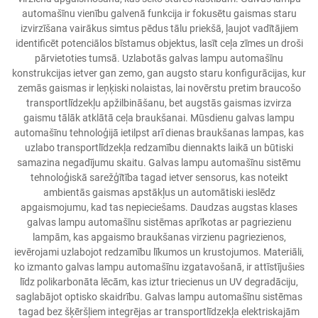
automašīnu vienību galvenā funkcija ir fokusētu gaismas staru
izvirzīšana vairākus simtus pēdus tālu priekšā, ļaujot vadītājiem
identificēt potenciālos bīstamus objektus, lasīt ceļa zīmes un droši
pārvietoties tumsā. Uzlabotās galvas lampu automašīnu
konstrukcijas ietver gan zemo, gan augsto staru konfigurācijas, kur
zemās gaismas ir leņķiski nolaistas, lai novērstu pretim braucošo
transportlīdzekļu apžilbināšanu, bet augstās gaismas izvirza
gaismu tālāk atklātā ceļa braukšanai. Mūsdienu galvas lampu
automašīnu tehnoloģijā ietilpst arī dienas braukšanas lampas, kas
uzlabo transportlīdzekļa redzamību diennakts laikā un būtiski
samazina negadījumu skaitu. Galvas lampu automašīnu sistēmu
tehnoloģiskā sarežģītība tagad ietver sensorus, kas noteikt
ambientās gaismas apstākļus un automātiski ieslēdz
apgaismojumu, kad tas nepieciešams. Daudzas augstas klases
galvas lampu automašīnu sistēmas aprīkotas ar pagriezienu
lampām, kas apgaismo braukšanas virzienu pagriezienos,
ievērojami uzlabojot redzamību līkumos un krustojumos. Materiāli,
ko izmanto galvas lampu automašīnu izgatavošanā, ir attīstījušies
līdz polikarbonāta lēcām, kas iztur triecienus un UV degradāciju,
saglabājot optisko skaidrību. Galvas lampu automašīnu sistēmas
tagad bez šķēršļiem integrējas ar transportlīdzekļa elektriskajām