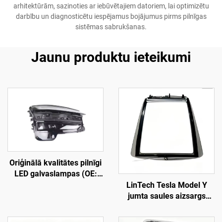
arhitektūrām, sazinoties ar iebūvētajiem datoriem, lai optimizētu
darbību un diagnosticētu iespējamus bojājumus pirms pilnīgas
sistēmas sabrukšanas.
Jaunu produktu ieteikumi
Oriģinālā kvalitātes pilnīgi
LED galvaslampas (OE:
1918351-00-D), augstas
LinTech Tesla Model Y
izturības ABS korpusis un
jumta saules aizsargs
UV stabilizēts
(19–24 gadi), viena
polikarbonāta lēca,
klikšķa balss vadība,