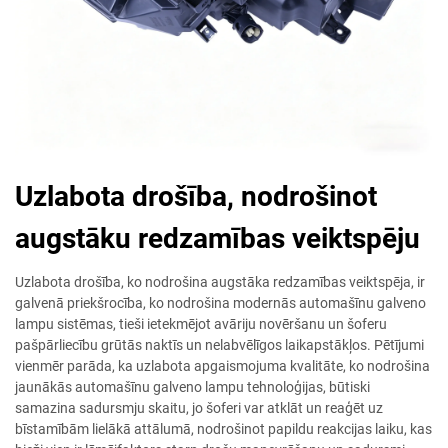
Uzlabota drošība, nodrošinot
augstāku redzamības veiktspēju
Uzlabota drošība, ko nodrošina augstāka redzamības veiktspēja, ir
galvenā priekšrocība, ko nodrošina modernās automašīnu galveno
lampu sistēmas, tieši ietekmējot avāriju novēršanu un šoferu
pašpārliecību grūtās naktīs un nelabvēlīgos laikapstākļos. Pētījumi
vienmēr parāda, ka uzlabota apgaismojuma kvalitāte, ko nodrošina
jaunākās automašīnu galveno lampu tehnoloģijas, būtiski
samazina sadursmju skaitu, jo šoferi var atklāt un reaģēt uz
bīstamībām lielākā attālumā, nodrošinot papildu reakcijas laiku, kas