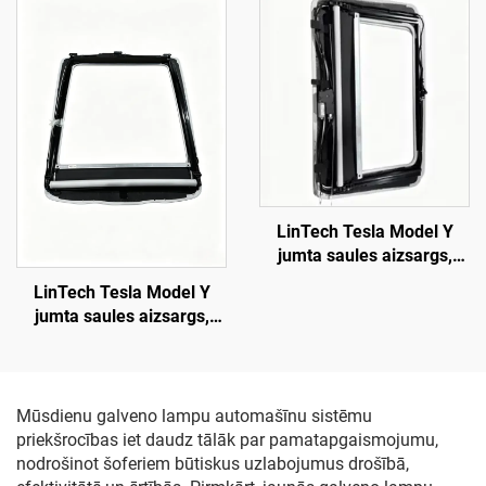
augstās gaismas
pretspīduma UV
diapazons 850 m,
aizsardzība
ekspluatācijas laiks 50
000 stundas, galvaslampu
aizvietošanai Model 3/Y
modelim un pārrobežu
eksportam
LinTech Tesla Model Y
jumta saules aizsargs,
viena klikšķa balss vadība,
LinTech Tesla Model Y
pretspīduma UV
jumta saules aizsargs,
aizsardzība
viena klikšķa balss vadība,
pretspīduma UV
aizsardzība
Mūsdienu galveno lampu automašīnu sistēmu
priekšrocības iet daudz tālāk par pamatapgaismojumu,
nodrošinot šoferiem būtiskus uzlabojumus drošībā,