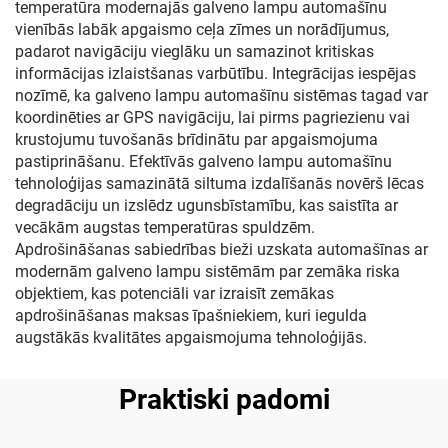
temperatūra modernajās galveno lampu automašīnu
vienībās labāk apgaismo ceļa zīmes un norādījumus,
padarot navigāciju vieglāku un samazinot kritiskas
informācijas izlaistšanas varbūtību. Integrācijas iespējas
nozīmē, ka galveno lampu automašīnu sistēmas tagad var
koordinēties ar GPS navigāciju, lai pirms pagriezienu vai
krustojumu tuvošanās brīdinātu par apgaismojuma
pastiprināšanu. Efektīvās galveno lampu automašīnu
tehnoloģijas samazinātā siltuma izdalīšanās novērš lēcas
degradāciju un izslēdz ugunsbīstamību, kas saistīta ar
vecākām augstas temperatūras spuldzēm.
Apdrošināšanas sabiedrības bieži uzskata automašīnas ar
modernām galveno lampu sistēmām par zemāka riska
objektiem, kas potenciāli var izraisīt zemākas
apdrošināšanas maksas īpašniekiem, kuri iegulda
augstākās kvalitātes apgaismojuma tehnoloģijās.
Praktiski padomi