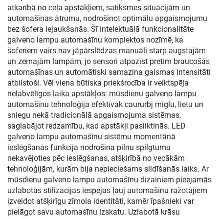
atkarībā no ceļa apstākļiem, satiksmes situācijām un
automašīnas ātrumu, nodrošinot optimālu apgaismojumu
bez šofera iejaukšanās. Šī intelektuālā funkcionalitāte
galveno lampu automašīnu komplektos nozīmē, ka
šoferiem vairs nav jāpārslēdzas manuāli starp augstajām
un zemajām lampām, jo sensori atpazīst pretim braucošās
automašīnas un automātiski samazina gaismas intensitāti
atbilstoši. Vēl viena būtiska priekšrocība ir veiktspēja
nelabvēlīgos laika apstākļos: mūsdienu galveno lampu
automašīnu tehnoloģija efektīvāk caururbj miglu, lietu un
sniegu nekā tradicionālā apgaismojuma sistēmas,
saglabājot redzamību, kad apstākļi pasliktinās. LED
galveno lampu automašīnu sistēmu momentānā
ieslēgšanās funkcija nodrošina pilnu spilgtumu
nekavējoties pēc ieslēgšanas, atšķirībā no vecākām
tehnoloģijām, kurām bija nepieciešams sildīšanās laiks. Ar
mūsdienu galveno lampu automašīnu dizainiem pieejamās
uzlabotās stilizācijas iespējas ļauj automašīnu ražotājiem
izveidot atšķirīgu zīmola identitāti, kamēr īpašnieki var
pielāgot savu automašīnu izskatu. Uzlabotā krāsu