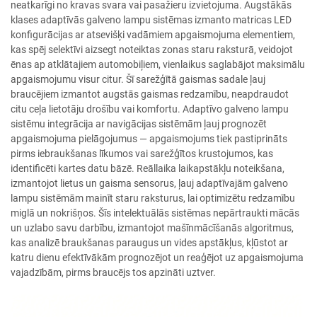
neatkarīgi no kravas svara vai pasažieru izvietojuma. Augstākās
klases adaptīvās galveno lampu sistēmas izmanto matricas LED
konfigurācijas ar atsevišķi vadāmiem apgaismojuma elementiem,
kas spēj selektīvi aizsegt noteiktas zonas staru raksturā, veidojot
ēnas ap atklātajiem automobiļiem, vienlaikus saglabājot maksimālu
apgaismojumu visur citur. Šī sarežģītā gaismas sadale ļauj
braucējiem izmantot augstās gaismas redzamību, neapdraudot
citu ceļa lietotāju drošību vai komfortu. Adaptīvo galveno lampu
sistēmu integrācija ar navigācijas sistēmām ļauj prognozēt
apgaismojuma pielāgojumus — apgaismojums tiek pastiprināts
pirms iebraukšanas līkumos vai sarežģītos krustojumos, kas
identificēti kartes datu bāzē. Reāllaika laikapstākļu noteikšana,
izmantojot lietus un gaisma sensorus, ļauj adaptīvajām galveno
lampu sistēmām mainīt staru raksturus, lai optimizētu redzamību
miglā un nokrišņos. Šīs intelektuālās sistēmas nepārtraukti mācās
un uzlabo savu darbību, izmantojot mašīnmācīšanās algoritmus,
kas analizē braukšanas paraugus un vides apstākļus, kļūstot ar
katru dienu efektīvākām prognozējot un reaģējot uz apgaismojuma
vajadzībām, pirms braucējs tos apzināti uztver.