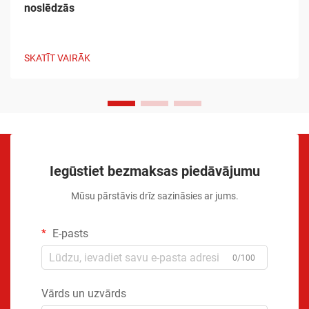
noslēdzās
SKATĪT VAIRĀK
Iegūstiet bezmaksas piedāvājumu
Mūsu pārstāvis drīz sazināsies ar jums.
E-pasts
0/100
Vārds un uzvārds